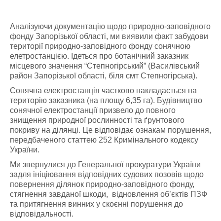
Аналізуючи документацію щодо природно-заповідного
фонду Запорізької області, ми виявили факт забудови
території природно-заповідного фонду сонячною
елетростанцією. Ідеться про ботанічний заказник
місцевого значення “Степногірський” (Василівський
район Запорізької області, біля смт Степногірська).
Сонячна електростанція частково накладається на
територію заказника (на площу 6,35 га). Будівництво
сонячної електростанції призвело до повного
знищення природної рослинності та ґрунтового
покриву на ділянці. Це відповідає ознакам порушення,
передбаченого статтею 252 Кримінального кодексу
України.
Ми звернулися до Генеральної прокуратури України
задля ініціювання відповідних судових позовів щодо
повернення ділянок природно-заповідного фонду,
стягнення завданої шкоди, відновлення об’єктів ПЗФ
та притягнення винних у скоєнні порушення до
відповідальності.