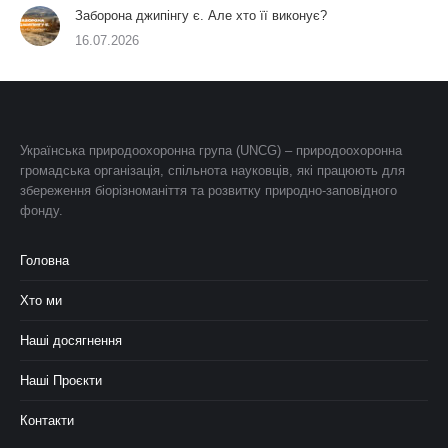
Заборона джипінгу є. Але хто її виконує?
16.07.2026
Українська природоохоронна група (UNCG) – природоохоронна
громадська організація, спільнота науковців, які працюють для
збереження біорізноманіття та розвитку природно-заповідного
фонду.
Головна
Хто ми
Наші досягнення
Наші Проєкти
Контакти