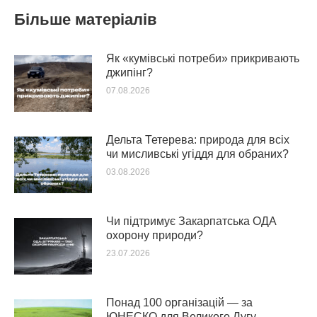
Більше матеріалів
Як «кумівські потреби» прикривають
джипінг?
07.08.2026
Дельта Тетерева: природа для всіх
чи мисливські угіддя для обраних?
03.08.2026
Чи підтримує Закарпатська ОДА
охорону природи?
23.07.2026
Понад 100 організацій — за
ЮНЕСКО для Великого Лугу