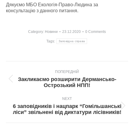
Дякуємо МБО Екологія-Право-Людина за
консультацію з данного питання.
Category:
Новини
23.12.2020
0 Comments
Tags:
Заповідна справа
Post
ПОПЕРЕДНІЙ
navigation
Закликаємо розширити Дермансько-
Попередній
Острозький НПП!
пост:
NEXT
6 заповідників і нацпарк “Гомільшанські
Next
ліси” звільнені від диктатури лісівників!
post: