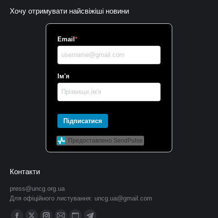
Хочу отримувати найсвіжіші новини
Email
*
Ім'я
Підписатися
Предоставлено SendPulse
Контакти
press@uncg.org.ua
Для офіційного листування:
uncg.ua@gmail.com
Find us on: