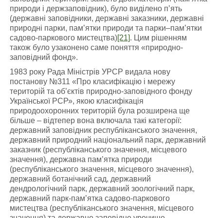
природи і держзаповідник), було виділено п’ять
(державні заповідники, державні заказники, державні
природні парки, пам’ятки природи та парки–пам’ятки
садово-паркового мистецтва)
[21]
. Цим рішенням
також було узаконено саме поняття «природно-
заповідний фонд».
1983 року Рада Міністрів УРСР видала нову
постанову №311 «Про класифікацію і мережу
територій та об’єктів природно-заповідного фонду
Української РСР», якою класифікація
природоохоронних територій була розширена ще
більше – відтепер вона включала такі категорії:
державний заповідник республіканського значення,
державний природний національний парк, державний
заказник (республіканського значення, місцевого
значення), державна пам’ятка природи
(республіканського значення, місцевого значення),
державний ботанічний сад, державний
дендрологічний парк, державний зоологічний парк,
державний парк-пам’ятка садово-паркового
мистецтва (республіканського значення, місцевого
значення) та державне заповідне урочище.