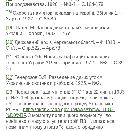
Природознавства, 1928. − №3-4. − С.164-179.
[18]
Охорона пам’яток природи на Україні. Збірник 1. –
Харків, 1927. − С.85-89.
[19]
Шалит М. Заповідники та пам’ятки природи
України. – Харків, 1932. – 76 с.
[20]
Державний архів Черкаської області. – Ф.4313. –
Оп.3. – Спр.522. – Арк.78.
[21]
Ющенко О.К. Нова класифікація заповідних
територій України // Рідна природа, 1972. – №3. – С.35-
36.
[22]
Генерозов В.Я. Разведение диких уток //
Украинский охотник и рыболов, 1925. – №2.
[23]
Постанова Ради міністрів УРСР від 22 липня 1983
р. №311 «Про класифікацію і мережу територій та
об’єктів природно-заповідного фонду Української
РСР» –
http://zakon2.rada.gov.ua/laws/show/311-83-
%D0%BF
. З моменту появи цього документу і до
нинішнього часу статус територій ПЗФ лишається
незмінним і тому втрата їх також є юридично