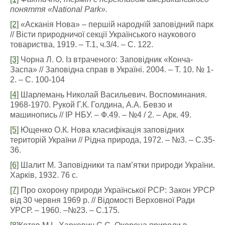
поняття «
National
Park
».
[2]
«Асканія Нова» – першій народнїй заповідний парк
// Вісти природничої секції Українського наукового
товариства, 1919. – Т.1, ч.3/4. – С. 122.
[3]
Чорна Л. О. Із втраченого: Заповідник «Конча-
Заспа» // Заповідна справ в Україні. 2004. – Т. 10. № 1-
2. – С. 100-104
[4]
Шарлемань Николай Васильевич. Воспоминания.
1968-1970. Рукой Г.К. Голдина, А.А. Бевзо и
машинопись // ІР НБУ. – Ф.49. – №4 / 2. – Арк. 49.
[5]
Ющенко О.К. Нова класифікація заповідних
територій України // Рідна природа, 1972. – №3. – С.35-
36.
[6]
Шалит М. Заповідники та пам’ятки природи України.
Харків, 1932. 76 с.
[7]
Про охорону природи Української РСР: Закон УРСР
від 30 червня 1969 р. // Відомості Верховної Ради
УРСР. – 1960. –№23. – С.175.