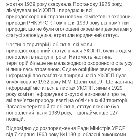
жовтня 1939 року скасувала Постанову 1926 року,
ліквідувавши УКОПП і передаючи всі
природоохоронні справи новому комітетові з охорони
природи РНК УРСР. Тож після 1939 року всі пам’ятки
природи, що не були оголошені окремими декретами у
статусі заповідника, втратили юридичний статус.
Частина територій і об’єктів, які мали
природоохоронний статус в часи УКОПП, були згодом
поновлені в наступні роки. Натомість частина
територій більше не мала жодного охоронного статусу
й лишилась втраченою. Єдине офіційне зведення
інформації про пам’ятки природи часів УКОПП було
опубліковане 1932 року М.М. Шалитом
[19]
. Ще частина
інформації міститься в листах УКОПП, якими 1929
року комітет інформував округові виконкоми про те,
які пам’ятки природи взяті на облік на їхній території.
Загалом територій та об’єктів, статус яких не був
поновлений після 1939 року, – щонайменше 127
позицій.
Відповідно до розпорядження Ради Міністрів УРСР
від 7 серпня 1963 року №1180-р, обласні виконкоми