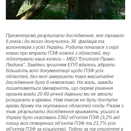
Презентуємо результати дослідження, яке тривало
6 років і до якого долучилось 36 фахівців та
волонтерів з усієї України. Робота почалася з серії
новин про втрати ПЗФ кожної з областей, яку
підготували наші колеги – МБО “Екологія-Право-
Людина”. Завдяки зусиллям ЕПЛ вдалось зібрати
більшість всієї документації щодо ПЗФ усіх
областей, без якої завершити таке масштабне
дослідження було б неможливо. На жаль, завжди
лишатиметься ймовірність, що окремі рішення
органів влади 20-60-річної давнини ми не змогли
розшукати в архівах
.
Н
ам також не були доступні
архіви Криму та окупованих областей сходу. Разом з
тим, результати дослідження вражають: усього в
Україні було скасовано 2362 об’єктів ПЗФ (3,2% від
площі всіх створених об’єктів ПЗФ та 21,7% усіх
об’єктів ПЗФ за кількістю). Тобто за пів століття в