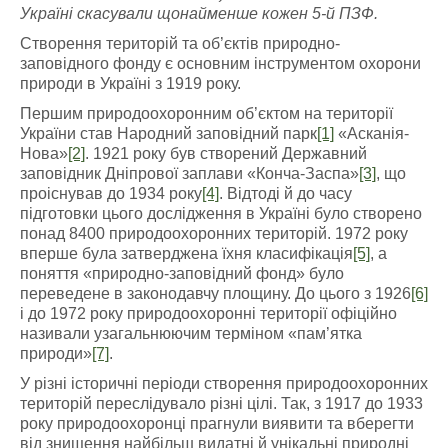
Україні скасували щонайменше кожен 5-й ПЗФ.
Створення територій та об’єктів природно-
заповідного фонду є основним інструментом охорони
природи в Україні з 1919 року.
Першим природоохоронним об’єктом на території
України став Народний заповідний парк
[1]
«Асканія-
Нова»
[2]
. 1921 року був створений Державний
заповідник Дніпрової заплави «Конча-Заспа»
[3]
, що
проіснував до 1934 року
[4]
. Відтоді й до часу
підготовки цього дослідження в Україні було створено
понад 8400 природоохоронних територій. 1972 року
вперше була затверджена їхня класифікація
[5]
, а
поняття «природно-заповідний фонд» було
переведене в законодавчу площину. До цього з 1926
[6]
і до 1972 року природоохоронні території офіційно
називали узагальнюючим терміном «пам’ятка
природи»
[7]
.
У різні історичні періоди створення природоохоронних
територій переслідувало різні цілі. Так, з 1917 до 1933
року природоохоронці прагнули виявити та вберегти
від знищення найбільш видатні й унікальні природні