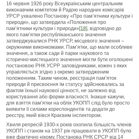
16 червня 1926 року Всеукраїнським центральним
виконавчим комітетом й Радою народних комісарів
УРСР ухвалено Постанову «Про пам’ятники культури і
природи», що затвердила «Положення про
пам’ятники культури і природи»
[18]
, відповідно до
якого пам’ятки республіканського значення
затверджувалися РНК УРСР, місцевого значення –
окружними виконкомами. Пам’ятки, що мали особливе
значення, а також сади й парки наукового та
історично-мистецького значення могли бути оголошені
постановою РНК УСРР заповідниками, кожен з яких
управляється згідно з окремо затвердженим
положенням. Таким чином, реєстрація пам’яток
природи й присвоєння їм статусу здійснювались за
фактом їхньої наукової цінності, не залежно від
користування або форми власності. Інакше кажучи,
для взяття пам’ятки на облік УКОПП слід було просто
виявити її силами кореспондентів та додати до
реєстру, який вівся Краєвим інспектором.
Хвиля репресій 1930-х років охопила більшість членів
УКОПП і станом на 1937 рік працювати в УКОПП було
вже фактично нікому. Постанова РНК СРСР від 14