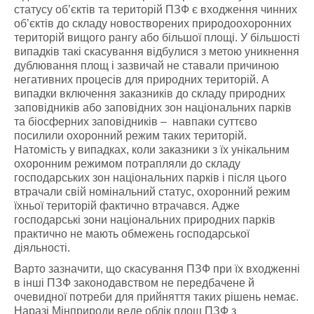
статусу об’єктів та територій ПЗФ є входження чинних
об’єктів до складу новостворених природоохоронних
територій вищого рангу або більшої площі. У більшості
випадків такі скасування відбулися з метою уникнення
дублювання площ і зазвичай не ставали причиною
негативних процесів для природних територій. А
випадки включення заказників до складу природних
заповідників або заповідних зон національних парків
та біосферних заповідників – навпаки суттєво
посилили охоронний режим таких територій.
Натомість у випадках, коли заказники з їх унікальним
охоронним режимом потрапляли до складу
господарських зон національних парків і після цього
втрачали свій номінальний статус, охоронний режим
їхньої територій фактично втрачався. Адже
господарські зони національних природних парків
практично не мають обмежень господарської
діяльності.
Варто зазначити, що скасування ПЗФ при їх входженні
в інші ПЗФ законодавством не передбачене й
очевидної потреби для прийняття таких рішень немає.
Наразі Мінприроди веде облік площ ПЗФ з