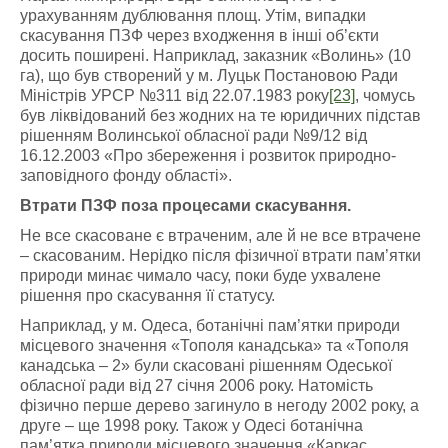
урахуванням дублювання площ. Утім, випадки
скасування ПЗФ через входження в інші об’єкти
досить поширені. Наприклад, заказник «Волинь» (10
га), що був створений у м. Луцьк Постановою Ради
Міністрів УРСР №311 від 22.07.1983 року
[23]
, чомусь
був ліквідований без жодних на те юридичних підстав
рішенням Волинської обласної ради №9/12 від
16.12.2003 «Про збереження і розвиток природно-
заповідного фонду області».
Втрати ПЗФ поза процесами скасування.
Не все скасоване є втраченим, але й не все втрачене
– скасованим. Нерідко після фізичної втрати пам’ятки
природи минає чимало часу, поки буде ухвалене
рішення про скасування її статусу.
Наприклад, у м. Одеса, ботанічні пам’ятки природи
місцевого значення «Тополя канадська» та «Тополя
канадська – 2» були скасовані рішенням Одеської
обласної ради від 27 січня 2006 року. Натомість
фізично перше дерево загинуло в негоду 2002 року, а
друге – ще 1998 року. Також у Одесі ботанічна
пам’ятка природи місцевого значення «Каркас