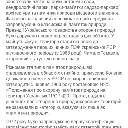
зобов’язали взяти на облік ботанічні сади,
дендрологічні парки, парки-пам’ятки садово-паркової
архітектури та пам’ятки природи місцевого значення.
Фактично зазначений перелік категорій передував
запровадженню класифікації пам’яток природи.
Президії Українського товариства охорони природи
було доручено провести реєстрацію цих об’єктів. У
майбутньому ці території стали основою до
затвердження перших чинних ПЗФ Української РСР
післявоєнного періоду (у 1968 році). Чимало їх мають
охоронний статус і до нашого часу.
Різноманіття типів пам’яток природи, які
створювались в областях стихійно, примусило Колегію
Державного комітету УРСР по охороні природи
затвердити 5 червня 1968 року постановою №25
«Положення про охорону пам’яток природи на
території Української РСР»
[20]
. Проте, надалі в
рішеннях про створення природоохоронних територій
не зазначали їх категорію, вказуючи їх лише як
«пам’ятки природи».
1972 року було запроваджено першу класифікацію
заповідних територій: замість двох категорій (пам’ятка