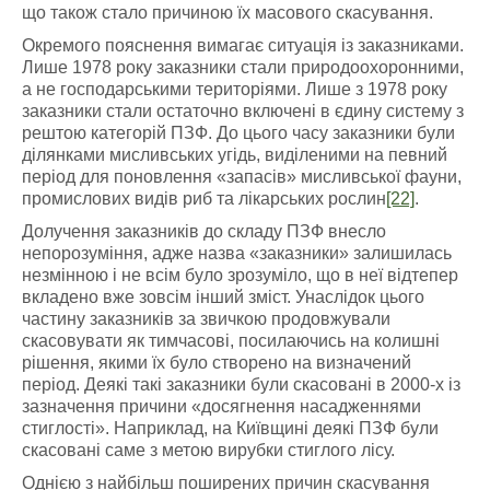
що також стало причиною їх масового скасування.
Окремого пояснення вимагає ситуація із заказниками.
Лише 1978 року заказники стали природоохоронними,
а не господарськими територіями. Лише з 1978 року
заказники стали остаточно включені в єдину систему з
рештою категорій ПЗФ. До цього часу заказники були
ділянками мисливських угідь, виділеними на певний
період для поновлення «запасів» мисливської фауни,
промислових видів риб та лікарських рослин
[22]
.
Долучення заказників до складу ПЗФ внесло
непорозуміння, адже назва «заказники» залишилась
незмінною і не всім було зрозуміло, що в неї відтепер
вкладено вже зовсім інший зміст. Унаслідок цього
частину заказників за звичкою продовжували
скасовувати як тимчасові, посилаючись на колишні
рішення, якими їх було створено на визначений
період. Деякі такі заказники були скасовані в 2000-х із
зазначення причини «досягнення насадженнями
стиглості». Наприклад, на Київщині деякі ПЗФ були
скасовані саме з метою вирубки стиглого лісу.
Однією з найбільш поширених причин скасування