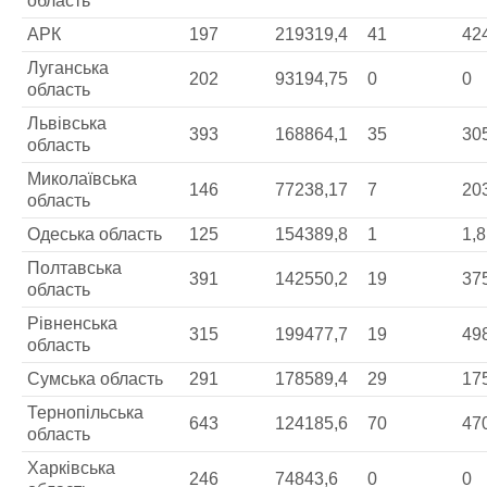
область
АРК
197
219319,4
41
42
Луганська
202
93194,75
0
0
область
Львівська
393
168864,1
35
30
область
Миколаївська
146
77238,17
7
20
область
Одеська область
125
154389,8
1
1,8
Полтавська
391
142550,2
19
37
область
Рівненська
315
199477,7
19
49
область
Сумська область
291
178589,4
29
17
Тернопільська
643
124185,6
70
47
область
Харківська
246
74843,6
0
0