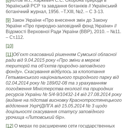
[8]
Котов М.І., Харкевич С.С. Охорона природи в
Українській РСР та завдання ботаніків // Український
ботанічний журнал, 1956. –Т.ХІІІ, №2. – С 3-13.
[9]
Закон України «Про внесення змін до Закону
України «Про природно-заповідний фонд України» //
Відомості Верховної Ради України (ВВР), 2010. – №11.
– Ст.112.
[10]
[11]
Об’єкт скасований рішенням Сумської обласної
ради від 9.04.2015 року «Про зміни в мережі
територій та об’єктів природно-заповідного
фонду». Скасування відбулось за клопотання
Гетьманського національного природного парку від
02.04.2014 року № 189/02-08 та з урахуванням
погодження Міністерства екології та природних
ресурсів України № 5/4-9/10432-14 від 27.08.2014 року
(видане на підставі висновку Краснотростянецького
відділення УкрНДІЛГА від 15.05.2014 № 3 щодо
доцільності скасування статусу заповідного
урочища «Литовський бір».
[12]
О мерах по расширению сети государственных