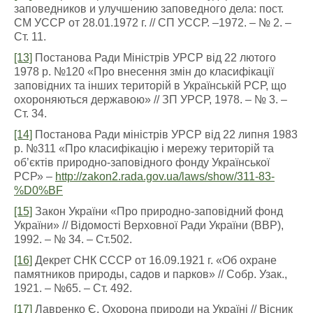
заповедников и улучшению заповедного дела: пост.
СМ УССР от 28.01.1972 г. // СП УССР. –1972. – № 2. –
Ст. 11.
[13]
Постанова Ради Міністрів УРСР від 22 лютого
1978 р. №120 «Про внесення змін до класифікації
заповідних та інших територій в Українській РСР, що
охороняються державою» // ЗП УРСР, 1978. – № 3. –
Ст. 34.
[14]
Постанова Ради міністрів УРСР від 22 липня 1983
р. №311 «Про класифікацію і мережу територій та
об’єктів природно-заповідного фонду Української
РСР» –
http://zakon2.rada.gov.ua/laws/show/311-83-
%D0%BF
[15]
Закон України «Про природно-заповідний фонд
України» // Відомості Верховної Ради України (ВВР),
1992. – № 34. – Ст.502.
[16]
Декрет СНК СССР от 16.09.1921 г. «Об охране
памятников природы, садов и парков» // Собр. Узак.,
1921. – №65. – Ст. 492.
[17]
Лавренко Є. Охорона природи на Україні // Вісник