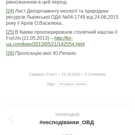
рівнозначною в цей період.
[24]
Лист Департаменту екології та природних
ресурсів Львівської ОДА №04-1749 від 24.06.2015
року // Архів О.Василюка.
[25]
В Киеве прооперировали столетний каштан //
ForUm (21.05.2013) –
http://for-
ua.com/kiev/2013/05/21/142554.html
[26]
Пропозицію вніс Ю.Репало.
Category:
Статті
22.10.2020
0 Comments
Tags:
Заповідна справа
Post
ПОПЕРЕДНІЙ
navigation
Попередній
#несподіванки_ОВД
пост: