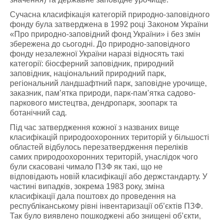
Сучасна класифікація категорій природно-заповідного
фонду була затверджена в 1992 році Законом України
«Про природно-заповідний фонд України» і без змін
збережена до сьогодні. До природно-заповідного
фонду незалежної України наразі відносять такі
категорії: біосферний заповідник, природний
заповідник, національний природний парк,
регіональний ландшафтний парк, заповідне урочище,
заказник, пам’ятка природи, парк-пам’ятка садово-
паркового мистецтва, дендропарк, зоопарк та
ботанічний сад.
Під час затвердження кожної з названих вище
класифікацій природоохоронних територій у більшості
областей відбулось перезатвердження переліків
самих природоохоронних територій, унаслідок чого
були скасовані чимало ПЗФ як такі, що не
відповідають новій класифікації або держстандарту. У
частині випадків, зокрема 1983 року, зміна
класифікації дала поштовх до проведення на
республіканському рівні інвентаризації об’єктів ПЗФ.
Так було виявлено пошкоджені або знищені об’єкти,