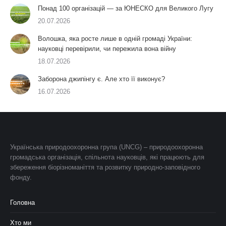
Понад 100 організацій — за ЮНЕСКО для Великого Лугу
20.07.2026
Волошка, яка росте лише в одній громаді України:
науковці перевірили, чи пережила вона війну
18.07.2026
Заборона джипінгу є. Але хто її виконує?
16.07.2026
Українська природоохоронна група (UNCG) – природоохоронна
громадська організація, спільнота науковців, які працюють для
збереження біорізноманіття та розвитку природно-заповідного
фонду.
Головна
Хто ми