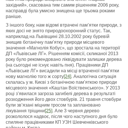
західний», скасована тим самим рішенням 2006 року,
насправді була умисно знищена ще трьома роками
раніше.
З іншого боку, нам відомі втрачені пам’ятки природи, з
яких досі не знято природоохоронний статус. Так,
наприклад на Львівщині 28.10.2002 року буревій
знищив ботанічну пам’ятку природи місцевого
значення «Магнолія Кобус», що зростала на території
ДП «Львівське ЛГ». Рішенням комісії, скликаної 2013
року було рекомендовано ліквідувати залишки дерева
(на сьогодні не існує навіть пня). Працівники ДП
«Львівське ЛГ» висадили на місці втраченої пам’ятки
нову магнолію того ж сорту
[24]
. Аналогічна ситуація
склалась у м. Києві з ботанічною пам’яткою природи
місцевого значення «Каштан Воїственського». У 2013
році з’явилася загроза загибелі дерева в результаті
розходження його двох стовбурів. 21 травня стовбури
були зв’язані міцним тросом та заплановано
лікування тріщини
[25]
. Але 3 червня дерево
розкололося надвоє, після чого наступного дня було
спиляне працівниками КП УЗН Шевченківського
району м. Києва.