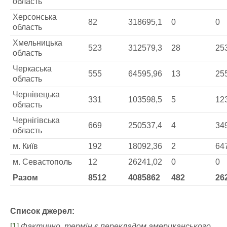
область
Херсонська
82
318695,1
0
0
область
Хмельницька
523
312579,3
28
25
область
Черкаська
555
64595,96
13
25
область
Чернівецька
331
103598,5
5
12
область
Чернігівська
669
250537,4
4
34
область
м. Київ
192
18092,36
2
64
м. Севастополь
12
26241,02
0
0
Разом
8512
4085862
482
26
Список джерел:
[1]
Фактично, терм
і
н
є
перекладом американського