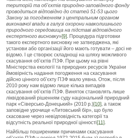
територій та об’єктів природно-заповідного фонду
проводиться відповідно до статей 51-53 цього
Закону за погодженням з центральним органом
виконавчої влади в галузі охорони навколишнього
природного середовища на підставі відповідного
експертного висновку
»
[9]
. Процедура підготовки
такого експертного висновку не затверджена, які
установи або організації його мають готувати – досі не
відомо. І це створює складнощі на шляху можливого
скасування об’єктів ПЗФ. При цьому на рівні
Міністерства екології та природних ресурсів України
ймовірність надання погодження на скасування
дійсно цінного об’єкту ПЗФ мало уявна. Отож, після
2010 року нам відомо лише кілька випадків
скасування об’єктів ПЗФ. Виняток становлять лише
ліквідований рішенням суду національний природний
парк «Сіверсько-Донецький» (2010 р.)
[10]
, а також
заповідне урочище «Литовський бір», що було
скасоване через невідповідність категорії та
відсутність реальної природної цінності
[11]
.
Найбільш поширеними причинами скасування
об’єктів ПЗФ у період 1972-2015 були а) потреба в