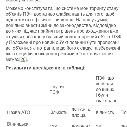
Можемо констатувати, що система моніторингу стану
об’єктів ПЗФ достатньо слабка навіть для того, щоб
відстежити їх фізичне знищення. На нашу думку,
доцільно внести зміни до законодавства, відповідно
до яких під час прийняття рішень про входження вже
існуючих об’єктів у більший новостворений об’єкт ПЗФ
у Положенні про новий об’єкт повинні бути прописані
всі об’єкти, які потрапили до його складу, та збережені
їхні специфічні охоронні режими в їхніх початкових
межах
[26]
.
Результати дослідження в таблиці:
ПЗФ, що
увійшли
Існуючі
до інших
ПЗФ
і були
скасовані
Фактична
Назва АТО
Кількість
Кількість
Пл
площа
Вінницька
428
60106,44
16
25