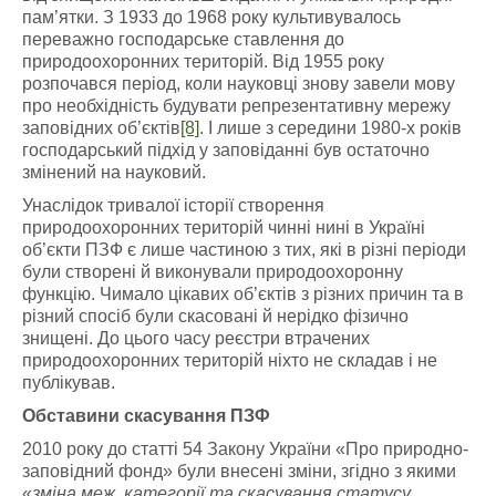
пам’ятки. З 1933 до 1968 року культивувалось
переважно господарське ставлення до
природоохоронних територій. Від 1955 року
розпочався період, коли науковці знову завели мову
про необхідність будувати репрезентативну мережу
заповідних об’єктів
[8]
. І лише з середини 1980-х років
господарський підхід у заповіданні був остаточно
змінений на науковий.
Унаслідок тривалої історії створення
природоохоронних територій чинні нині в Україні
об’єкти ПЗФ є лише частиною з тих, які в різні періоди
були створені й виконували природоохоронну
функцію. Чимало цікавих об’єктів з різних причин та в
різний спосіб були скасовані й нерідко фізично
знищені. До цього часу реєстри втрачених
природоохоронних територій ніхто не складав і не
публікував.
Обставини скасування ПЗФ
2010 року до статті 54 Закону України «Про природно-
заповідний фонд» були внесені зміни, згідно з якими
«
зміна меж, категорії та скасування статусу