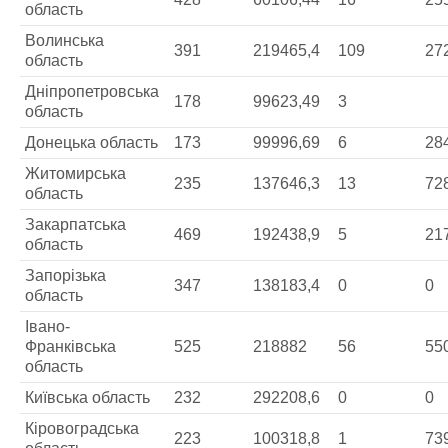
область
Волинська
391
219465,4
109
27
область
Дніпропетровська
178
99623,49
3
область
Донецька область
173
99996,69
6
28
Житомирська
235
137646,3
13
72
область
Закарпатська
469
192438,9
5
21
область
Запорізька
347
138183,4
0
0
область
Івано-
Франківська
525
218882
56
55
область
Київська область
232
292208,6
0
0
Кіровоградська
223
100318,8
1
73