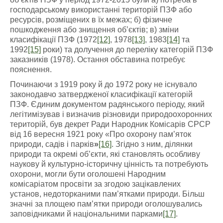
господарському використанні територій ПЗФ або
ресурсів, розміщених в їх межах; б) фізичне
пошкодження або знищення об’єктів; в) зміни
класифікації ПЗФ (1972
[12]
, 1978
[13]
, 1983
[14]
та
1992
[15]
роки) та долучення до переліку категорій ПЗФ
заказників (1978). Остання обставина потребує
пояснення.
Починаючи з 1919 року й до 1972 року не існувало
законодавчо затвердженої класифікації категорій
ПЗФ. Єдиним документом радянського періоду, який
легітимізував і визначив різновиди природоохоронних
територій, був декрет Ради Народник Комісарів СРСР
від 16 вересня 1921 року «Про охорону пам’яток
природи, садів і парків
»
[16]
. Згідно з ним, ділянки
природи та окремі об’єкти, які становлять особливу
наукову й культурно-історичну цінність та потребують
охорони, могли бути оголошені Народним
комісаріатом просвіти за згодою зацікавлених
установ, недоторканими пам’ятками природи. Більш
значні за площею пам’ятки природи оголошувались
заповідниками й національними парками
[17]
.