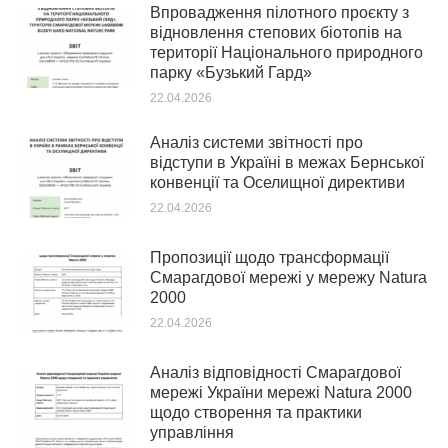
Впровадження пілотного проєкту з
відновлення степових біотопів на
території Національного природного
парку «Бузький Гард»
22.04.2026
Аналіз системи звітності про
відступи в Україні в межах Бернської
конвенції та Оселищної директиви
22.04.2026
Пропозиції щодо трансформації
Смарагдової мережі у мережу Natura
2000
22.04.2026
Аналіз відповідності Смарагдової
мережі України мережі Natura 2000
щодо створення та практики
управління