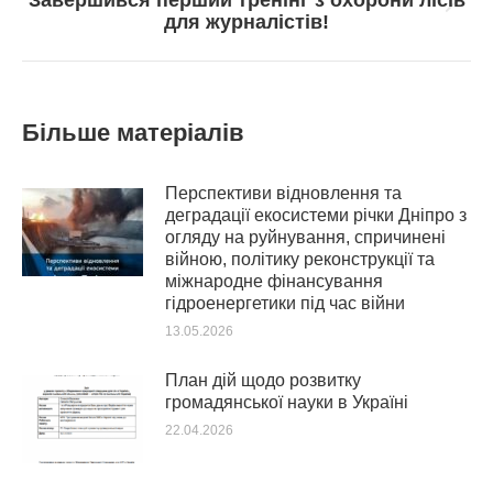
Завершився перший тренінг з охорони лісів
Next
для журналістів!
post:
Більше матеріалів
Перспективи відновлення та
деградації екосистеми річки Дніпро з
огляду на руйнування, спричинені
війною, політику реконструкції та
міжнародне фінансування
гідроенергетики під час війни
13.05.2026
План дій щодо розвитку
громадянської науки в Україні
22.04.2026