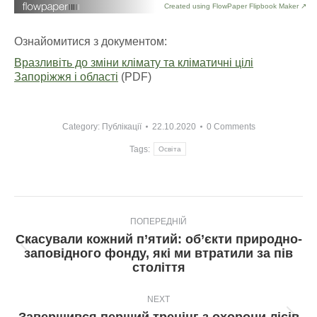
Created using FlowPaper Flipbook Maker ↗
Ознайомитися з документом:
Вразливіть до зміни клімату та кліматичні цілі
Запоріжжя і області
(PDF)
Category:
Публікації
22.10.2020
0 Comments
Tags:
Освіта
Post
ПОПЕРЕДНІЙ
navigation
Скасували кожний п’ятий: об’єкти природно-
Попередній
заповідного фонду, які ми втратили за пів
пост:
століття
NEXT