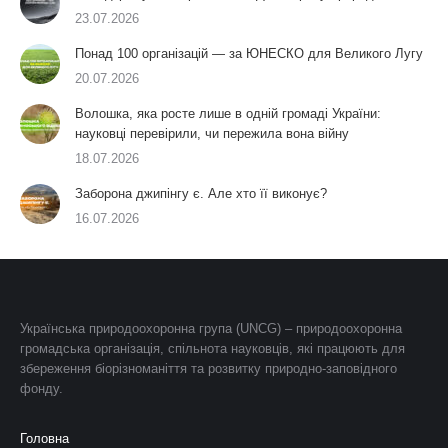
23.07.2026
Понад 100 організацій — за ЮНЕСКО для Великого Лугу
20.07.2026
Волошка, яка росте лише в одній громаді України:
науковці перевірили, чи пережила вона війну
18.07.2026
Заборона джипінгу є. Але хто її виконує?
16.07.2026
Українська природоохоронна група (UNCG) – природоохоронна
громадська організація, спільнота науковців, які працюють для
збереження біорізноманіття та розвитку природно-заповідного
фонду.
Головна