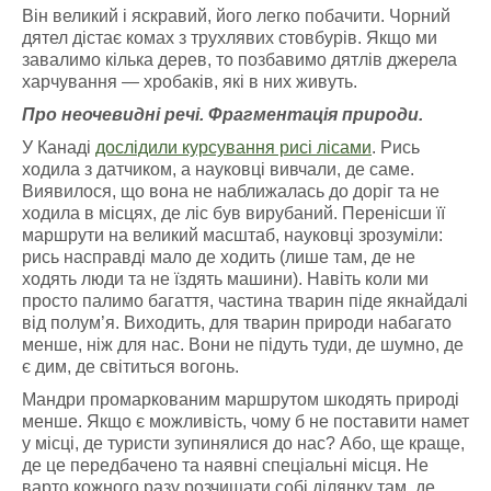
Він великий і яскравий, його легко побачити. Чорний
дятел дістає комах з трухлявих стовбурів. Якщо ми
завалимо кілька дерев, то позбавимо дятлів джерела
харчування — хробаків, які в них живуть.
Про неочевидні речі. Фрагментація природи.
У Канаді
дослідили курсування рисі лісами
. Рись
ходила з датчиком, а науковці вивчали, де саме.
Виявилося, що вона не наближалась до доріг та не
ходила в місцях, де ліс був вирубаний. Перенісши її
маршрути на великий масштаб, науковці зрозуміли:
рись насправді мало де ходить (лише там, де не
ходять люди та не їздять машини). Навіть коли ми
просто палимо багаття, частина тварин піде якнайдалі
від полум’я. Виходить, для тварин природи набагато
менше, ніж для нас. Вони не підуть туди, де шумно, де
є дим, де світиться вогонь.
Мандри промаркованим маршрутом шкодять природі
менше. Якщо є можливість, чому б не поставити намет
у місці, де туристи зупинялися до нас? Або, ще краще,
де це передбачено та наявні спеціальні місця. Не
варто кожного разу розчищати собі ділянку там, де