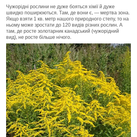
Чужорідні рослини не
дуже
бояться хімії й дуже
швидко поширюються. Там, де вони є, — мертва зона.
Якщо взяти 1 кв. метр нашого природного степу, то на
ньому може зростати до 120 видів різних рослин. А
там, де росте золотарник канадський (чужорідний
вид), не росте більше нічого.