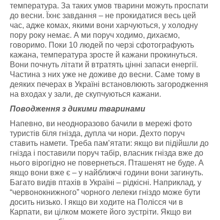
температура. За таких умов тварини можуть проспати
до весни. Їхнє завдання – не прокидатися весь цей
час, адже комах, якими вони харчуються, у холодну
пору року немає. А ми поруч ходимо, дихаємо,
говоримо. Поки 10 людей по черзі сфотографують
кажана, температура зросте й кажани прокинуться.
Вони почнуть літати й втратять цінні запаси енергії.
Частина з них уже не доживе до весни. Саме тому в
деяких печерах в Україні встановлюють загородження
на входах у зали, де скупчуються кажани.
Поводження з
дикими тваринами
Напевно, ви неодноразово бачили в мережі фото
туристів біля гнізда, дупла чи нори. Дехто поруч
ставить намети. Треба пам’ятати: якщо ви підійшли до
гнізда і поставили поруч табір, власник гнізда вже до
нього вірогідно не повернеться. Пташенят не буде. А
якщо вони вже є – у найближчі години вони загинуть.
Багато видів птахів в Україні – рідкісні. Наприклад, у
“червонокнижного” чорного лелеки гніздо може бути
досить низько. І якщо ви ходите на Полісся чи в
Карпати, ви цілком можете його зустріти. Якщо ви