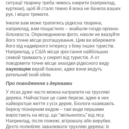
ситуації тварину треба чимось накрити (наприклад,
курткою), щоб їй стало темно й вона не бачила ваших
рук, і міцно тримати.
Інколи вам може трапитись рідкісна тварина,
наприклад, вам пощастило – знайшли гніздо орлана-
білохвоста. Оприлюднюючи фото, ніколи не вказуйте
його точне місце розташування. Цим ви вбережете
його від надмірного інтересу з боку інших туристів.
Наприклад, у США місця зростання найбільших
секвой тримають у секреті від туристів. А от
повідомити точне місце знахідки рідкісного виду
науковцям
вкрай бажано, адже вони ведуть
ретельний їхній облік.
Про поводження з деревами
У лісах дуже часто можна натрапити на трухляві
дерева. Найчастіше це саме берези, адже в них
найкоротше життя з усіх дерев.
Біологи
називають
березу піонерним видом – такі види першими
виростають на місці, що “звільнилось” від лісу.
Наприклад, після пожежі, вітровалу або вирубки.
Дехто полюбляє завалювати трухляві дерева: їх