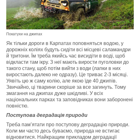
Покатухи на джипах
Як тільки дороги в Карпатах поповняться водою, у
дорожніх коліях будуть сидіти всі місцеві саламандри
й тритони. Їм треба якийсь час висидіти в воді, щоб
відкласти там ікру. З неї мають вирости пуголовки до
такого стану, щоб потім вийти з води (лапки в них
виростають далеко не одразу). Це триває 2-3 місяці.
Уявіть цю ж саму колію, але якою їде 40 джипів.
Звичайно, ці тварини скоріше за все загинуть. Тому
змагання на джипах дуже шкідливі. У всіх
національних парках та заповідниках вони заборонені
повністю.
Поступова деградація природи
Треба пам’ятати про поступову деградацію природи.
Коли ми часто десь буваємо, природа не встигає
відновитися. Найкращим прикладом деградації