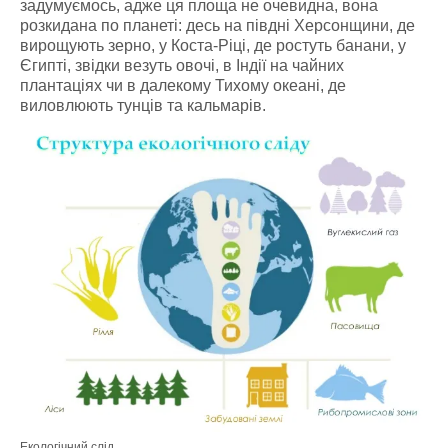
задумуємось, адже ця площа не очевидна, вона
розкидана по планеті: десь на півдні Херсонщини, де
вирощують зерно, у Коста-Ріці, де ростуть банани, у
Єгипті, звідки везуть овочі, в Індії на чайних
плантаціях чи в далекому Тихому океані, де
виловлюють тунців та кальмарів.
Екологічний слід