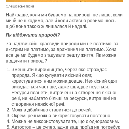
Олешківські піски
Найкраще, коли ми буваємо на природі, не лише, коли
ми їй не шкодимо, але й коли активно робимо щось,
щоб вона такою ж лишалася й надалі.
Як віддячити природі?
За надзвичайні краєвиди природи ми не платимо, за
екстрим не платимо, за враження не платимо. Хоча
все це ми будемо згадувати решту життя. Як можна
віддячити природі?
Зменшити виробництво, через яке страждає
природа. Якщо купувати якісний одяг,
користуватися ним можна довше. Неякісний одяг
викидається частіше, адже швидше псується.
Ресурси планети, витрачені на створення якісної
речі, не набагато більші за ресурси, витрачені на
створення неякісної речі.
Можна дбайливо ставитися до речей.
Окремі речі можна використовувати повторно.
Можна не використовувати те, що є одноразовим.
Автостоп – це супер, адже ваш проїзд не потребує