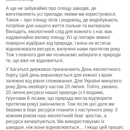
А ще не забуваймо про площу заводів, де
виготовляють усі прилади, якими ми користуємося.
Також – про площу лісів і родовищ, де видобувають
потрібне для нашого життя пальне та матеріали.
Виходить, екологічний слід для кожного з нас має
надзвичайно велику площу. Усі ці гектари земної
поверхні відібрані від природи. І вона не встигає
відновлювати ресурси, вилучені нами протягом року.
Тож з певного дня ми починаємо забирати в природи
те, що вже не відновиться.
У багатьох державах призначають День екологічного
боргу. Цей день вираховується для кожної з країн
залежно від рівня споживання. Для України минулого
року День екоборгу настав 20 липня. Тобто, умовно,
20 липня ресурси нашої природи (з її водами,
ґрунтами й лісами, що природа могла відтворити
протягом року) закінчилися. Тож після цієї дати ми
беремо в борг ресурси планети з наступного року. З
кожним роком наш екологічний борг зростає, а
ресурси вичерпуються. Ми використовуємо їх
швидше, ніж вони відновлюються… І якщо цей процес