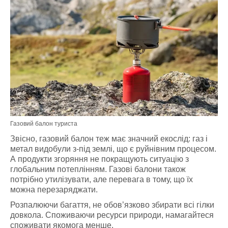
Газовий балон туриста
Звісно, газовий балон теж має значний екослід: газ і
метал видобули з-під землі, що є руйнівним процесом.
А продукти згоряння не покращують ситуацію з
глобальним потеплінням. Г
азові балони також
потрібно утилізувати, але перевага в тому, що їх
можна перезаряджати.
Розпалюючи багаття, не обов’язково збирати всі гілки
довкола. Споживаючи ресурси природи, намагайтеся
споживати якомога менше.