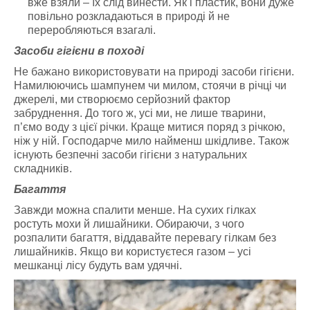
вже взяли – їх слід винести. Як і пластик, вони дуже
повільно розкладаються в природі й не
переробляються взагалі.
Засоби гігієни в поході
Не бажано використовувати на природі засоби гігієни.
Намилюючись шампунем чи милом, стоячи в річці чи
джерелі, ми створюємо серйозний фактор
забруднення. До того ж, усі ми, не лише тварини,
п’ємо воду з цієї річки. Краще митися поряд з річкою,
ніж у ній. Господарче мило найменш шкідливе. Також
існують безпечні засоби гігієни з натуральних
складників.
Багаття
Завжди можна спалити менше. На сухих гілках
ростуть мохи й лишайники. Обираючи, з чого
розпалити багаття, віддавайте перевагу гілкам без
лишайників. Якщо ви користуєтеся газом – усі
мешканці лісу будуть вам удячні.