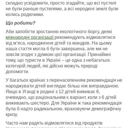
складно усвідомити, просто згадайте, що всі пустелі
не були раніше пустелями, а всі неродючі землі були
колись родючими.
Що робити?
Аби запобігти зростанню екологічного боргу, деякі
міжнародні організації
рекомендують відмовлятися
від м’яса, народження дітей та мандрів. На цьому
наша стаття могла б бути завершена, але ми не
зовсім згодні з думкою цієї організації. Принаймні
тому, що туристи в Україні – це одна з небагатьох
категорій людей, які дійсно можуть природі
допомогти.
У багатьох країнах з перенаселенням рекомендація не
народжувати дітей виглядає більш ніж виправданою.
Якщо в Уганді в родині з 12 дітей виживає 6,
очевидно, що раціональним є варіант, коли з 6 дітей
виживають шестеро. Для України ж така рекомендація
була б надто радикальною, враховуючи демографічну
кризу.
Часто нам радять відмовлятися від продуктів