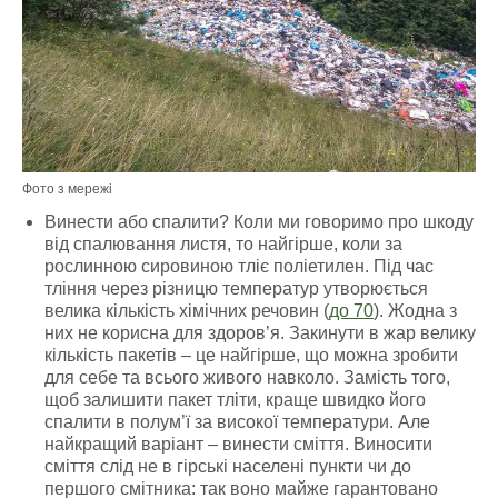
Фото з мережі
Винести або спалити? Коли ми говоримо про шкоду
від спалювання листя, то найгірше, коли за
рослинною сировиною тліє поліетилен. Під час
тління через різницю температур утворюється
велика кількість хімічних речовин (
до 70
). Жодна з
них не корисна для здоров’я. Закинути в жар велику
кількість пакетів – це найгірше, що можна зробити
для себе та всього живого навколо. Замість того,
щоб залишити пакет тліти, краще швидко його
спалити в полум’ї за високої температури.
Але
найкращий варіант – винести сміття. Виносити
сміття слід не в гірські населені пункти чи до
першого смітника: так воно майже гарантовано