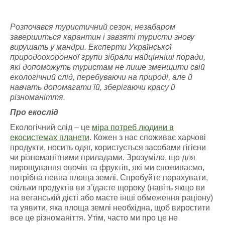
Розпочався туристичний сезон, незабаром
завершиться карантин і завзяті туристи знову
вирушать у мандри. Експерти Української
природоохоронної групи зібрали найцінніші поради,
які допоможуть туристам не лише зменшити свій
екологічний слід, перебуваючи на природі, але й
навчать допомагати їй, зберігаючи красу й
різноманіття.
Про екослід
Екологічний слід – це
міра потреб людини в
екосистемах планети
. Кожен з нас споживає харчові
продукти, носить одяг, користується засобами гігієни
чи різноманітними приладами. Зрозуміло, що для
вирощування овочів та фруктів, які ми споживаємо,
потрібна певна площа землі. Спробуйте порахувати,
скільки продуктів ви з’їдаєте щороку (навіть якщо ви
на веганській дієті або маєте інші обмеження раціону)
та уявити, яка площа землі необхідна, щоб виростити
все це різноманіття. Утім, часто ми про це не