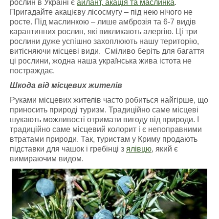
рослин в Україні є
айлант, акація та маслинка
.
Пригадайте акацієву лісосмугу – під нею нічого не
росте. Під маслинкою – лише амброзія та 6-7 видів
карантинних рослин, які викликають алергію. Ці три
рослини дуже успішно захоплюють нашу територію,
витісняючи місцеві види. Сміливо беріть для багаття
ці рослини, жодна наша українська жива істота не
постраждає.
Шкода від місцевих жителів
Руками місцевих жителів часто робиться найгірше, що
приносить природі туризм. Традиційно саме місцеві
шукають можливості отримати вигоду від природи. І
традиційно саме місцевий колорит і є непоправними
втратами природи. Так, туристам у Криму продають
підставки для чашок і гребінці з
ялівцю
, який є
вимираючим видом
.