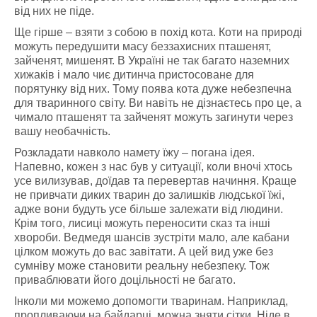
від них не піде.
Ще гірше – взяти з собою в похід кота. Коти на природі
можуть передушити масу беззахисних пташенят,
зайченят, мишенят. В Україні не так багато наземних
хижаків і мало чиє дитинча пристосоване для
порятунку від них. Тому поява кота дуже небезпечна
для тваринного світу. Ви навіть не дізнаєтесь про це, а
чимало пташенят та зайченят можуть загинути через
вашу необачність.
Розкладати навколо намету їжу – погана ідея.
Напевно, кожен з нас був у ситуації, коли вночі хтось
усе вилизував, доїдав та перевертав начиння. Краще
не привчати диких тварин до залишків людської їжі,
адже вони будуть усе більше залежати від людини.
Крім того, лисиці можуть переносити сказ та інші
хвороби. Ведмедя шансів зустріти мало, але кабани
цілком можуть до вас завітати. А цей вид уже без
сумніву може становити реальну небезпеку. Тож
приваблювати його доцільності не багато.
Інколи ми можемо допомогти тваринам. Наприклад,
пропливаючи на байдарці, можна зняти сітки. Ніде в