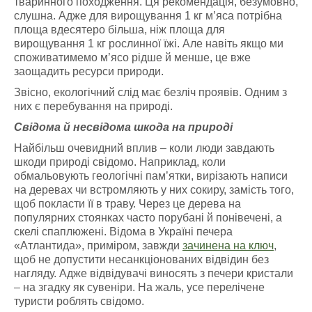
тваринного походження. Ця рекомендація, безумовно,
слушна. Адже для вирощування 1 кг м’яса потрібна
площа вдесятеро більша, ніж площа для
вирощування 1 кг рослинної їжі. Але навіть якщо ми
споживатимемо м’ясо рідше й менше, це вже
заощадить ресурси природи.
Звісно, екологічний слід має безліч проявів. Одним з
них є перебування на природі.
Свідома й несвідома шкода на природі
Найбільш очевидний вплив – коли люди завдають
шкоди природі свідомо. Наприклад, коли
обмальовують геологічні пам’ятки, вирізають написи
на деревах чи встромляють у них сокиру, замість того,
щоб покласти її в траву. Через це дерева на
популярних стоянках часто порубані й понівечені, а
скелі спаплюжені. Відома в Україні печера
«Атлантида», приміром, завжди
зачинена на ключ
,
щоб не допустити несанкціонованих відвідин без
нагляду. Адже відвідувачі виносять з печери кристали
– на згадку як сувеніри. На жаль, усе перелічене
туристи роблять свідомо.