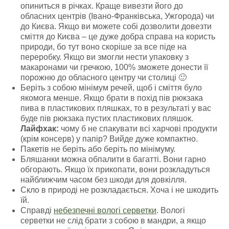
опиниться в річках. Краще вивезти його до
обласних центрів (Івано-Франківська, Ужгорода) чи
до Києва. Якщо ви можете собі дозволити довезти
сміття до Києва – це дуже добра справа на користь
природи, бо тут воно скоріше за все піде на
переробку. Якщо ви змогли нести упаковку з
макаронами чи гречкою, 100% зможете донести її
порожню до обласного центру чи столиці 🙂
Беріть з собою мінімум речей, щоб і сміття було
якомога менше. Якщо брати в похід пів рюкзака
пива в пластикових пляшках, то в результаті у вас
буде пів рюкзака пустих пластикових пляшок.
Лайфхак:
чому б не спакувати всі харчові продукти
(крім консерв) у папір? Вийде дуже компактно.
Пакетів не беріть або беріть по мінімуму.
Бляшанки можна обпалити в багатті. Вони гарно
обгорають. Якщо їх прикопати, вони розкладуться
найближчим часом без шкоди для довкілля.
Скло в природі не розкладається. Хоча і не шкодить
їй.
Справді
небезпечні вологі серветки
. Вологі
серветки не слід брати з собою в мандри, а якщо