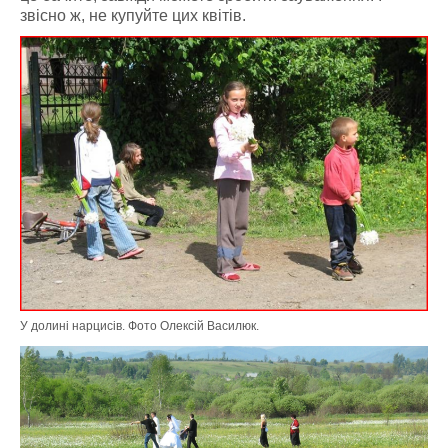
звісно ж, не купуйте цих квітів.
У долині нарцисів. Фото Олексій Василюк.