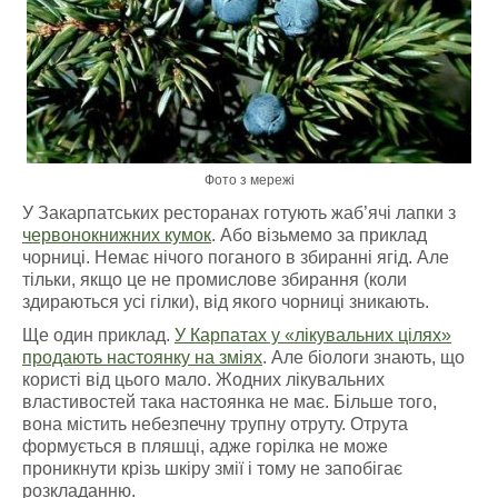
Фото з мережі
У Закарпатських ресторанах готують жаб’ячі лапки з
червонокнижних кумок
.
Або
візьмемо за приклад
чорниці. Немає нічого поганого в збиранні ягід. Але
тільки, якщо це не промислове збирання (коли
здираються усі гілки), від якого чорниці зникають.
Ще один приклад.
У Карпатах у «лікувальних цілях»
продають настоянку на зміях
. Але біологи знають, що
користі від цього мало. Жодних лікувальних
властивостей така настоянка не має. Більше того,
вона містить небезпечну трупну отруту. Отрута
формується в пляшці, адже горілка не може
проникнути крізь шкіру змії і тому не запобігає
розкладанню.