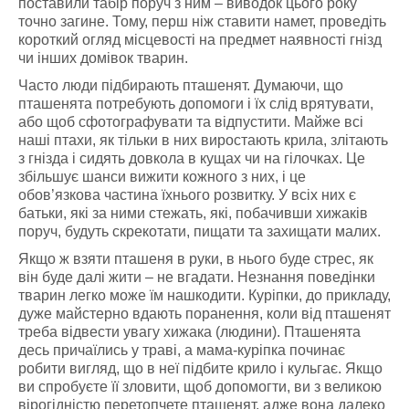
поставили табір поруч з ним – виводок цього року
точно загине. Тому, перш ніж ставити намет, проведіть
короткий огляд місцевості на предмет наявності гнізд
чи інших домівок тварин.
Часто люди підбирають пташенят. Думаючи, що
пташенята потребують допомоги і їх слід врятувати,
або щоб сфотографувати та відпустити. Майже всі
наші птахи, як тільки в них виростають крила, злітають
з гнізда і сидять довкола в кущах чи на гілочках. Це
збільшує шанси вижити кожного з них, і це
обов’язкова частина їхнього розвитку. У всіх них є
батьки, які за ними стежать, які, побачивши хижаків
поруч, будуть скрекотати, пищати та захищати малих.
Якщо ж взяти пташеня в руки, в нього буде стрес, як
він буде далі жити – не вгадати. Незнання поведінки
тварин легко може їм нашкодити. Куріпки, до прикладу,
дуже майстерно вдають поранення, коли від пташенят
треба відвести увагу хижака (людини). Пташенята
десь причаїлись у траві, а мама-куріпка починає
робити вигляд, що в неї підбите крило і кульгає. Якщо
ви спробуєте її зловити, щоб допомогти, ви з великою
вірогідністю перетопчете пташенят, адже вона далеко