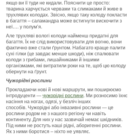
якщо ви її туди не кидали. Пояснити це просто:
тварина харчується червами та слимаками й живе в
трухлявих колодах. Звісно, якщо таку колоду покласти
в багаття – саламандра може встигнути вискочити з
неї…. у полум’я.
Але трухляві вологі колоди найменш придатні для
багаття. Їх не слід використовувати для вогню, вони
фактично вже стали ґрунтом. Набагато краще палити
сухі гілки (це завдає менше шкоди), ніж спалювати
колоди з грибами, лишайниками й іншими
організмами, які витратили роки на те, щоб цю колоду
обернути на ґрунт.
Чужорідні рослини
Прокладаючи нові й нові маршрути, ми поширюємо
інтродуценти —
чужорідні рослини
. Ми розносимо їхнє
насіння на ногах, одязі, у безліч інших
способів.
Чужорідні або інвазивні рослини — це
рослини родом не з нашого регіону чи навіть
континенту. Для них у нас зазвичай немає шкідників.
Під ними не ростуть наші рідні, аборигенні рослини.
Як з ними боротися – ніхто не уявляє.