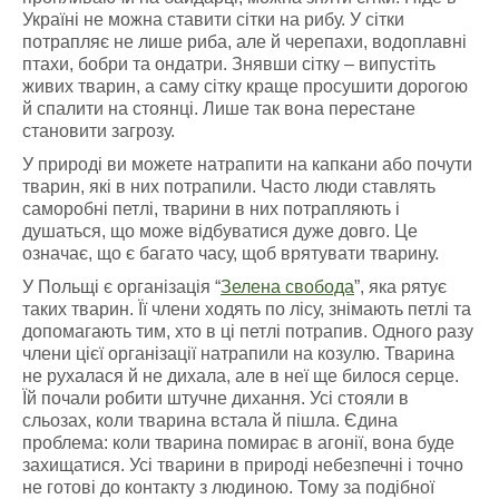
Україні не можна ставити сітки на рибу. У сітки
потрапляє не лише риба, але й черепахи, водоплавні
птахи, бобри та ондатри. Знявши сітку – випустіть
живих тварин, а саму сітку краще просушити дорогою
й спалити на стоянці. Лише так вона перестане
становити загрозу.
У природі ви можете натрапити на капкани або почути
тварин, які в них потрапили. Часто люди ставлять
саморобні петлі, тварини в них потрапляють і
душаться, що може відбуватися дуже довго. Це
означає, що є багато часу, щоб врятувати тварину.
У Польщі є організація “
Зелена свобода
”, яка рятує
таких тварин. Її члени ходять по лісу, знімають петлі та
допомагають тим, хто в ці петлі потрапив. Одного разу
члени цієї організації натрапили на козулю. Тварина
не рухалася й не дихала, але в неї ще билося серце.
Їй почали робити штучне дихання. Усі стояли в
сльозах, коли тварина встала й пішла. Єдина
проблема: коли тварина помирає в агонії, вона буде
захищатися. Усі тварини в природі небезпечні і точно
не готові до контакту з людиною. Тому за подібної