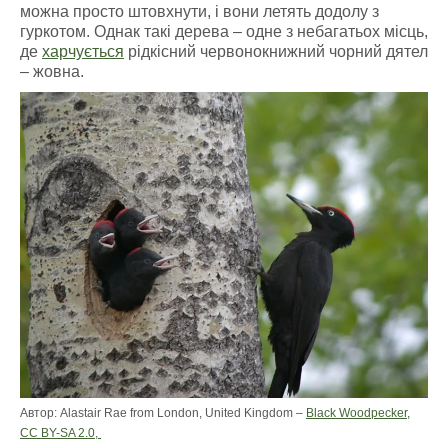
можна просто штовхнути, і вони летять додолу з
гуркотом. Однак такі дерева – одне з небагатьох місць,
де
харчується
рідкісний червонокнижний чорний дятел
– жовна.
Автор: Alastair Rae from London, United Kingdom –
Black Woodpecker,
CC BY-SA 2.0,