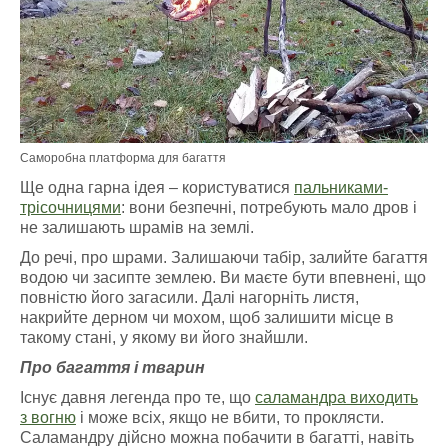
Саморобна платформа для багаття
Ще одна гарна ідея – користуватися
пальниками-
трісочницями
: вони безпечні, потребують мало дров і
не залишають шрамів на землі.
До речі, про шрами. Залишаючи табір, залийте багаття
водою чи засипте землею. Ви маєте бути впевнені, що
повністю його загасили. Далі нагорніть листя,
накрийте дерном чи мохом, щоб залишити місце в
такому стані, у якому ви його знайшли.
Про багаття і тварин
Існує давня легенда про те, що
саламандра виходить
з вогню
і може всіх, якщо не вбити, то проклясти.
Саламандру дійсно можна побачити в багатті, навіть