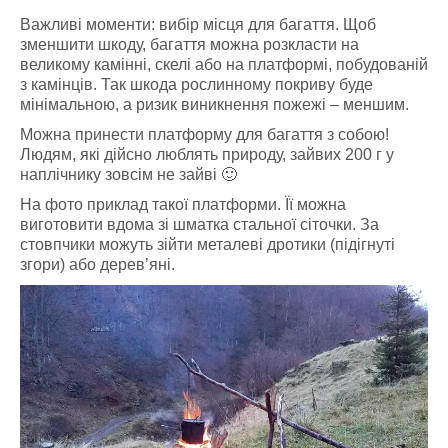
Важливі моменти: вибір місця для багаття. Щоб
зменшити шкоду, багаття можна розкласти на
великому камінні, скелі або на платформі, побудованій
з камінців. Так шкода рослинному покриву буде
мінімальною, а ризик виникнення пожежі
–
меншим.
Можна принести платформу для багаття з собою!
Людям, які дійсно люблять природу, зайвих 200 г у
наплічнику зовсім не зайві 🙂
На фото приклад такої платформи. Її можна
виготовити вдома зі шматка стальної сіточки. За
стовпчики можуть зійти металеві дротики (підігнуті
згори) або дерев’яні.