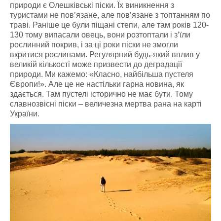
природи є Олешківські піски. Їх виникнення з
туристами не пов’язане, але пов’язане з топтанням по
траві. Раніше це були піщані степи, але там років 120-
130 тому випасали овець, вони розтоптали і з’їли
рослинний покрив, і за ці роки піски не змогли
вкритися рослинами. Регулярний будь-який вплив у
великій кількості може призвести до деградації
природи. Ми кажемо: «Класно, найбільша пустеля
Європи!». Але це не настільки гарна новина, як
здається. Там пустелі історично не має бути. Тому
славнозвісні піски – величезна мертва рана на карті
України.