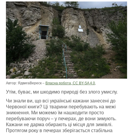
Автор: ЯдвигаВереск –
Власна робота, CC BY-SA 4.0
,
Утім, буває, ми шкодимо природі без злого умислу.
Чи знали ви, що всі українські кажани занесені до
Червоної книги? Ці тварини перебувають на межі
зникнення. Ми можемо їм нашкодити просто
перебуваючи поруч – у печерах, де вони зимують.
Кажани не дарма обирають ці місця для зимівлі.
Протягом року в печерах зберігається стабільна