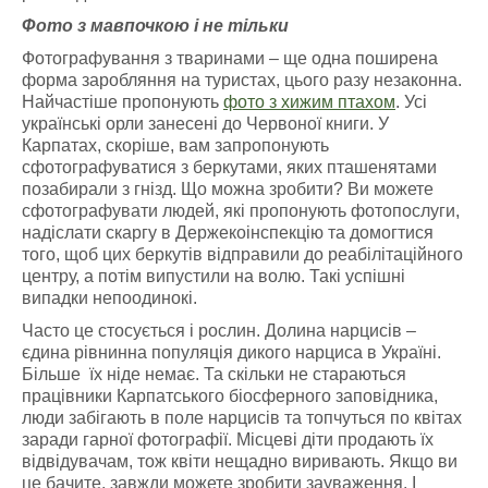
Фото з мавпочкою і не тільки
Фотографування з тваринами – ще одна поширена
форма заробляння на туристах, цього разу незаконна.
Найчастіше пропонують
фото з хижим птахом
. Усі
українські орли занесені до Червоної книги. У
Карпатах, скоріше, вам запропонують
сфотографуватися з беркутами, яких пташенятами
позабирали з гнізд. Що можна зробити? Ви можете
сфотографувати людей, які пропонують фотопослуги,
надіслати скаргу в Держекоінспекцію та домогтися
того, щоб цих беркутів відправили до реабілітаційного
центру, а потім випустили на волю. Такі успішні
випадки непоодинокі.
Часто
це
стосується і рослин. Долина нарцисів –
єдина рівнинна популяція дикого нарциса в Україні.
Більше їх ніде немає. Та скільки не стараються
працівники Карпатського біосферного заповідника,
люди забігають в поле нарцисів та топчуться по квітах
заради гарної фотографії. Місцеві діти продають їх
відвідувачам, тож квіти нещадно виривають. Якщо ви
це бачите, завжди можете зробити зауваження. І