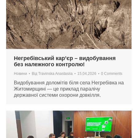
Негребівський кар’єр – видобування
без належного контролю!
Новини
Від
Travinska Anastasiia
15.04.2026
0 Comments
Видобування доломітів біля села Негребівка на
Житомирщині — це приклад паралічу
державної системи охорони довкілля.