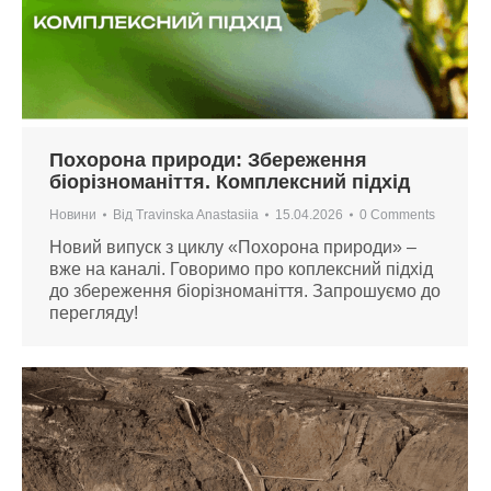
Похорона природи: Збереження
біорізноманіття. Комплексний підхід
Новини
Від
Travinska Anastasiia
15.04.2026
0 Comments
Новий випуск з циклу «Похорона природи» –
вже на каналі. Говоримо про коплексний підхід
до збереження біорізноманіття. Запрошуємо до
перегляду!