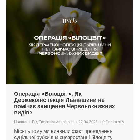
Операція «Білоцвіт». Як
Держекоінспекція Львівщини не
помічає знищення Червонокнижних
видів?
Новини
Від
Travinska Anastasiia
22.04.2026
0 Comments
Місяць тому ми виявили факт проведення
суцільної рубки в місцезростанні білоцвіту