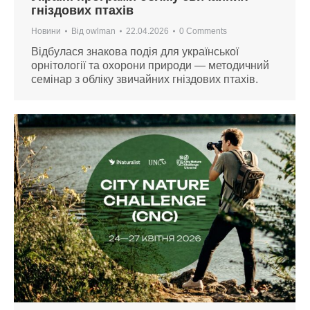
гніздових птахів
Новини
Від
owlman
22.04.2026
0 Comments
Відбулася знакова подія для української
орнітології та охорони природи — методичний
семінар з обліку звичайних гніздових птахів.