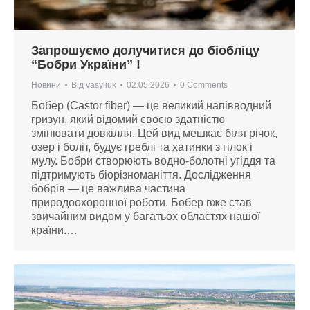
Запрошуємо долучитися до біобліцу
“Бобри України” !
Новини
Від
vasyliuk
02.05.2026
0 Comments
Бобер (Castor fiber) — це великий напівводний
гризун, який відомий своєю здатністю
змінювати довкілля. Цей вид мешкає біля річок,
озер і боліт, будує греблі та хатинки з гілок і
мулу. Бобри створюють водно-болотні угіддя та
підтримують біорізноманіття. Дослідження
бобрів — це важлива частина
природоохоронної роботи. Бобер вже став
звичайним видом у багатьох областях нашої
країни.…