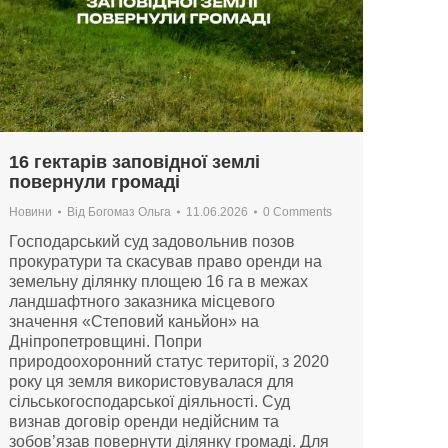
16 гектарів заповідної землі
повернули громаді
Новини
Від
Богомаз Ольга
11.06.2026
0 Comments
Господарський суд задовольнив позов
прокуратури та скасував право оренди на
земельну ділянку площею 16 га в межах
ландшафтного заказника місцевого
значення «Степовий каньйон» на
Дніпропетровщині. Попри
природоохоронний статус території, з 2020
року ця земля використовувалася для
сільськогосподарської діяльності. Суд
визнав договір оренди недійсним та
зобов’язав повернути ділянку громаді. Для