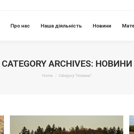
Про нас
Наша діяльність
Новини
Матері
Про нас
Наша діяльність
Новини
Мате
CATEGORY ARCHIVES:
НОВИНИ
Ви тут:
Home
Category "Новини"