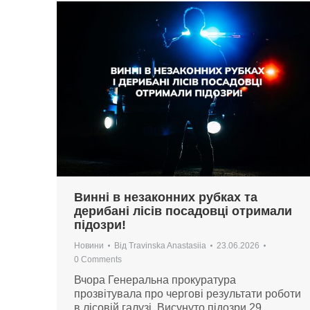
Винні в незаконних рубках та
дерибані лісів посадовці отримали
підозри!
Новини
Від
Travinska Anastasiia
23.06.2026
0 Comments
Вчора Генеральна прокуратура
прозвітувала про чергові результати роботи
в лісовій галузі. Висунуто підозри 29