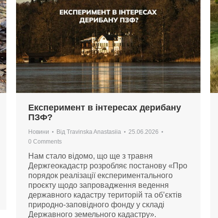
Експеримент в інтересах дерибану
ПЗФ?
Новини
Від
Travinska Anastasiia
25.06.2026
0 Comments
Нам стало відомо, що ще з травня
Держгеокадастр розробляє постанову «Про
порядок реалізації експериментального
проєкту щодо запровадження ведення
державного кадастру територій та об’єктів
природно-заповідного фонду у складі
Державного земельного кадастру».