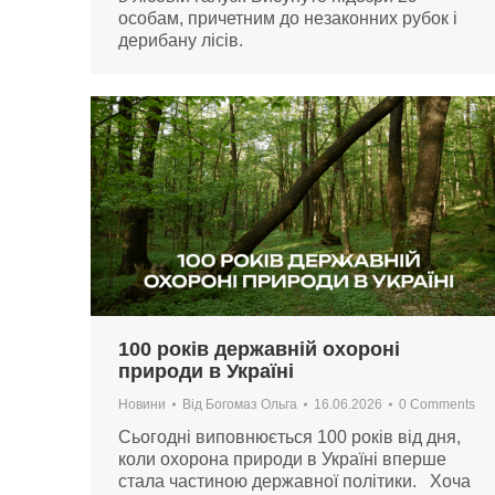
особам, причетним до незаконних рубок і
дерибану лісів.
100 років державній охороні
природи в Україні
Новини
Від
Богомаз Ольга
16.06.2026
0 Comments
Сьогодні виповнюється 100 років від дня,
коли охорона природи в Україні вперше
стала частиною державної політики. Хоча