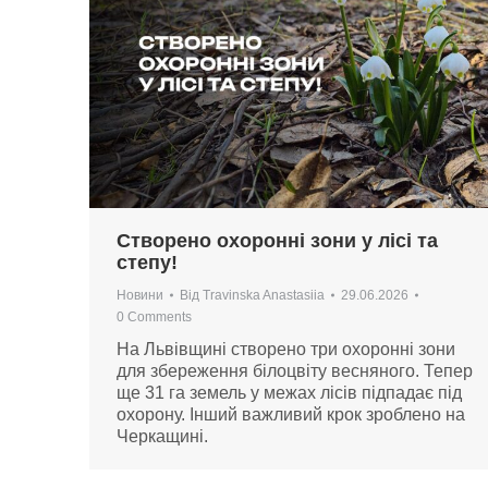
Створено охоронні зони у лісі та
степу!
Новини
Від
Travinska Anastasiia
29.06.2026
0 Comments
На Львівщині створено три охоронні зони
для збереження білоцвіту весняного. Тепер
ще 31 га земель у межах лісів підпадає під
охорону. Інший важливий крок зроблено на
Черкащині.