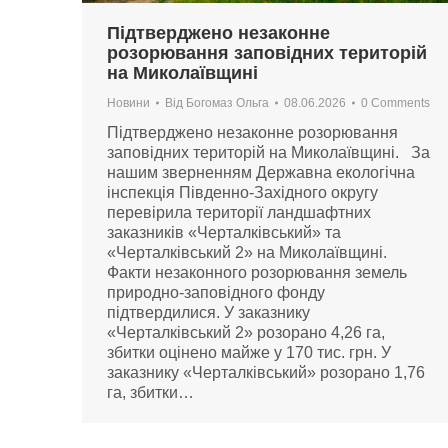
Підтверджено незаконне
розорювання заповідних територій
на Миколаївщині
Новини
Від
Богомаз Ольга
08.06.2026
0 Comments
Підтверджено незаконне розорювання
заповідних територій на Миколаївщині. За
нашим зверненням Державна екологічна
інспекція Південно-Західного округу
перевірила території ландшафтних
заказників «Черталківський» та
«Черталківський 2» на Миколаївщині.
Факти незаконного розорювання земель
природно-заповідного фонду
підтвердилися. У заказнику
«Черталківський 2» розорано 4,26 га,
збитки оцінено майже у 170 тис. грн. У
заказнику «Черталківський» розорано 1,76
га, збитки…