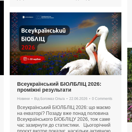
Всеукраїнський БІОЛБЛІЦ 2026:
проміжні результати
Новини
Від
Богомаз Ольга
22.06.2026
0 Comments
Всеукраїнський БІОЛБЛІЦ 2026: що маємо
на екваторі? Позаду вже понад половина
Всеукраїнського БІОБЛІЦУ 2026, тож саме
час зазирнути до статистики. Цьогорічний
проєкт вкотре показує, наскільки активною