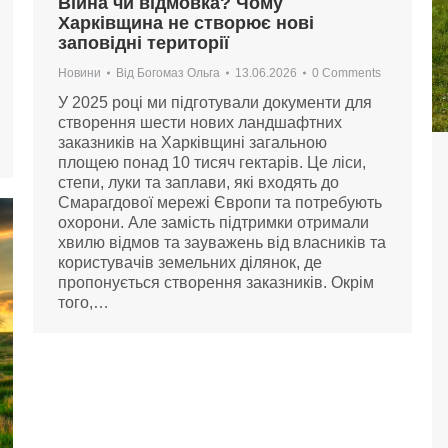
Війна чи відмовка? Чому
Харківщина не створює нові
заповідні території
Новини
Від
Богомаз Ольга
13.06.2026
0 Comments
У 2025 році ми підготували документи для
створення шести нових ландшафтних
заказників на Харківщині загальною
площею понад 10 тисяч гектарів. Це ліси,
степи, луки та заплави, які входять до
Смарагдової мережі Європи та потребують
охорони. Але замість підтримки отримали
хвилю відмов та зауважень від власників та
користувачів земельних ділянок, де
пропонується створення заказників. Окрім
того,…