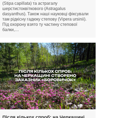
(Stipa capillata) та астрагалу
шерстистоквіткового (Astragalus
dasyanthus). Також наші науковці фіксували
там рідкісну гадюку степову (Vipera ursinii).
Під охорону взято ту частину степової
балки,…
Після кількох спроб: на Черкащині