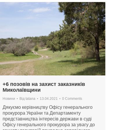
+6 позовів на захист заказників
Миколаївщини
Новини
Від
tatana
13.04.2021
0 Comments
Дякуємо керівництву Офісу генерального
прокурора України та Департаменту
представництва інтересів держави в суді
Офісу генерального прокурора за увагу до