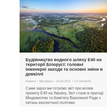
Будівництво водного шляху Е40 на
території Білорусі: головні
інженерні заходи та основні зміни в
довкіллі
Новини
Від
tatana
14.04.2021
0 Comments
Саме зараз ми готуємо звіт про вплив
проекту Е40 на Україну. Звіт стане в пригоді
Міндовкіллю та Комітету Верховної Ради з
питань екологічної політики.