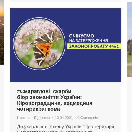
#Смарагдові_скарби
біорізноманіття України:
Кіровоградщина, ведмедиця
чотирикрапкова
Новини
Від
tatana
13.04.2021
0 Comments
До ухвалення Закону України “Про території