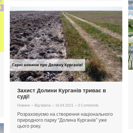
Захист Долини Курганів триває в
суді!
Новини
Від
tatana
16.04.2021
0 Comments
Розраховуємо на створення національного
природного парку “Долина Курганів” уже
цього року.