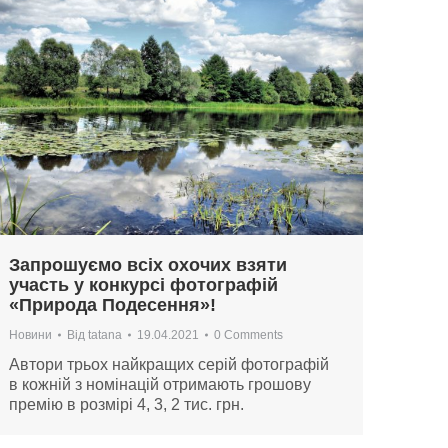
Запрошуємо всіх охочих взяти
участь у конкурсі фотографій
«Природа Подесення»!
Новини
Від
tatana
19.04.2021
0 Comments
Автори трьох найкращих серій фотографій
в кожній з номінацій отримають грошову
премію в розмірі 4, 3, 2 тис. грн.