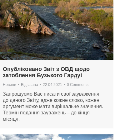
Опубліковано Звіт з ОВД щодо
затоблення Бузького Гарду!
Новини
Від
tatana
22.04.2021
0 Comments
Запрошуємо Вас писати свої зауваження
до даного Звіту, адже кожне слово, кожен
аргумент може мати вирішальне значення.
Термін подання зауважень – до кінця
місяця.