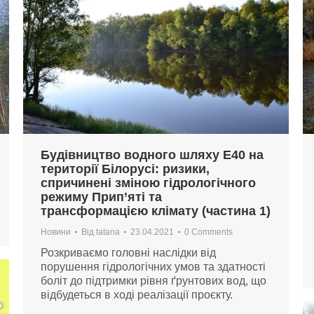
Будівництво водного шляху Е40 на
території Білорусі: ризики,
спричинені зміною гідрологічного
режиму Прип’яті та
трансформацією клімату (частина 1)
Новини
Від
tatana
23.04.2021
0 Comments
Розкриваємо головні наслідки від
порушення гідрологічних умов та здатності
боліт до підтримки рівня ґрунтових вод, що
відбудеться в ході реалізації проєкту.