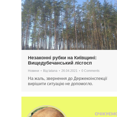
Незаконні рубки на Київщині:
Вищедубечанський лісгосп
Новини
Від
tatana
26.04.2021
0 Comments
На жаль, звернення до Держекоінспекції
вирішити ситуацію не допомогло.