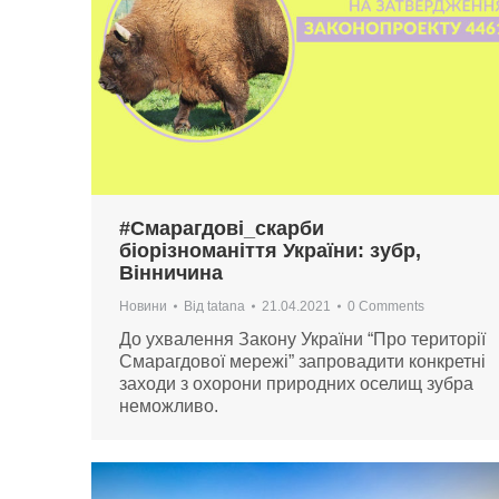
#Смарагдові_скарби
біорізноманіття України: зубр,
Вінничина
Новини
Від
tatana
21.04.2021
0 Comments
До ухвалення Закону України “Про території
Смарагдової мережі” запровадити конкретні
заходи з охорони природних оселищ зубра
неможливо.