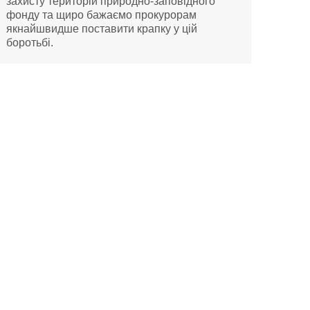
захисту територій природно-заповідного
фонду та щиро бажаємо прокурорам
якнайшвидше поставити крапку у цій
боротьбі.