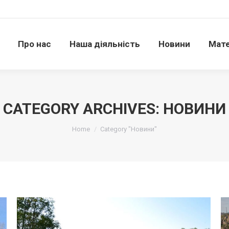
Про нас
Наша діяльність
Новини
Матері
Про нас
Наша діяльність
Новини
Мате
CATEGORY ARCHIVES:
НОВИНИ
Ви тут:
Home
Category "Новини"