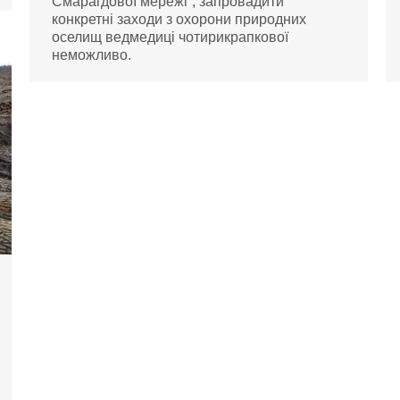
Смарагдової мережі”, запровадити
конкретні заходи з охорони природних
оселищ ведмедиці чотирикрапкової
неможливо.