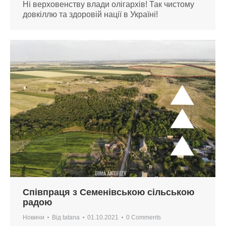
Ні верховенству влади олігархів! Так чистому
довкіллю та здоровій нації в Україні!
Співпраця з Семенівською сільською
радою
Новини
Від
tatana
01.10.2021
0 Comments