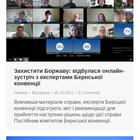
Захистити Боржаву: відбулася онлайн-
зустріч з експертами Бернської
конвенції
Новини
Від
tatana
06.10.2021
0 Comments
Вивчивши матеріали справи, експерти Берської
конвенції підготують звіт і рекомендації для
прийняття наступних рішень щодо цієї справи
Постійним комітетом Бернської конвенції.