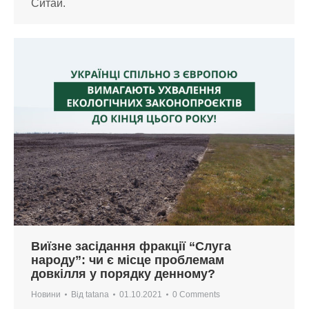
Ситай.
Виїзне засідання фракції “Слуга
народу”: чи є місце проблемам
довкілля у порядку денному?
Новини
Від
tatana
01.10.2021
0 Comments