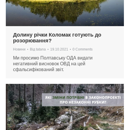
Долину річки Коломак готують до
розорювання?
Новини
Від
tatana
19.10.2021
0 Comments
Ми просимо Полтавську ОДА видати
негативний висновок ОВД на цей
сфальсифікований звіт.