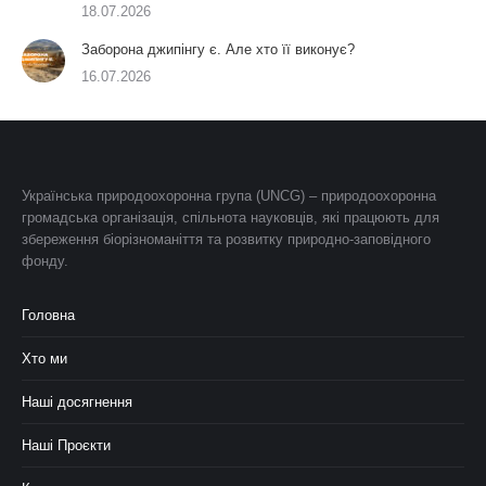
18.07.2026
Заборона джипінгу є. Але хто її виконує?
16.07.2026
Українська природоохоронна група (UNCG) – природоохоронна
громадська організація, спільнота науковців, які працюють для
збереження біорізноманіття та розвитку природно-заповідного
фонду.
Головна
Хто ми
Наші досягнення
Наші Проєкти