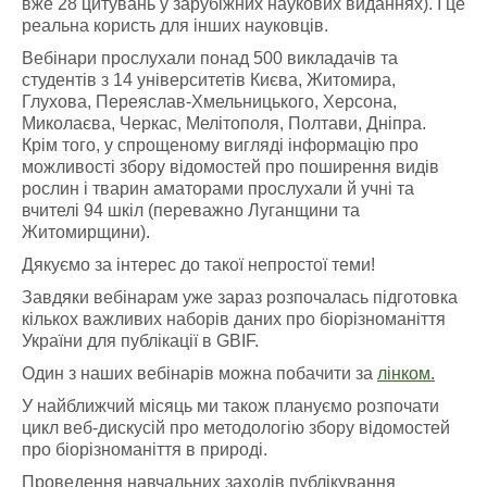
вже 28 цитувань у зарубіжних наукових виданнях). І це
реальна користь для інших науковців.
Вебінари прослухали понад 500 викладачів та
студентів з 14 університетів Києва, Житомира,
Глухова, Переяслав-Хмельницького, Херсона,
Миколаєва, Черкас, Мелітополя, Полтави, Дніпра.
Крім того, у спрощеному вигляді інформацію про
можливості збору відомостей про поширення видів
рослин і тварин аматорами прослухали й учні та
вчителі 94 шкіл (переважно Луганщини та
Житомирщини).
Дякуємо за інтерес до такої непростої теми!
Завдяки вебінарам уже зараз розпочалась підготовка
кількох важливих наборів даних про біорізноманіття
України для публікації в GBIF.
Один з наших вебінарів можна побачити за
лінком.
У найближчий місяць ми також плануємо розпочати
цикл веб-дискусій про методологію збору відомостей
про біорізноманіття в природі.
Проведення навчальних заходів публікування