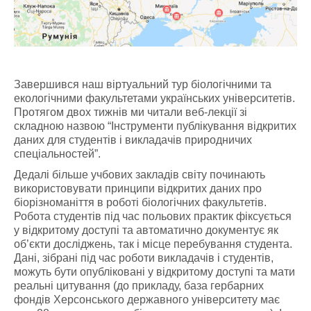
Завершився наш віртуальний тур біологічними та
екологічними факультетами українських університетів.
Протягом двох тижнів ми читали веб-лекції зі
складною назвою “Інструменти публікування відкритих
даних для студентів і викладачів природничих
спеціальностей”.
Дедалі більше учбових закладів світу починають
використовувати принципи відкритих даних про
біорізноманіття в роботі біологічних факультетів.
Робота студентів під час польових практик фіксується
у відкритому доступі та автоматично документує як
об’єкти досліджень, так і місце перебування студента.
Дані, зібрані під час роботи викладачів і студентів,
можуть бути опубліковані у відкритому доступі та мати
реальні цитування (до прикладу, база гербарних
фондів Херсонського державного університету має