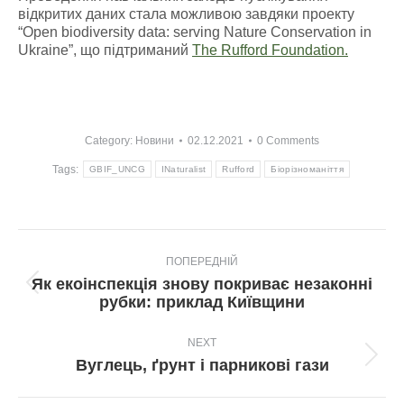
відкритих даних стала можливою завдяки проекту
“Open biodiversity data: serving Nature Conservation in
Ukraine”, що підтриманий
The Rufford Foundation.
Category:
Новини
02.12.2021
0 Comments
Tags:
GBIF_UNCG
INaturalist
Rufford
Біорізноманіття
Post
ПОПЕРЕДНІЙ
navigation
Як екоінспекція знову покриває незаконні
Попередній
рубки: приклад Київщини
пост:
NEXT
Next
Вуглець, ґрунт і парникові гази
post: