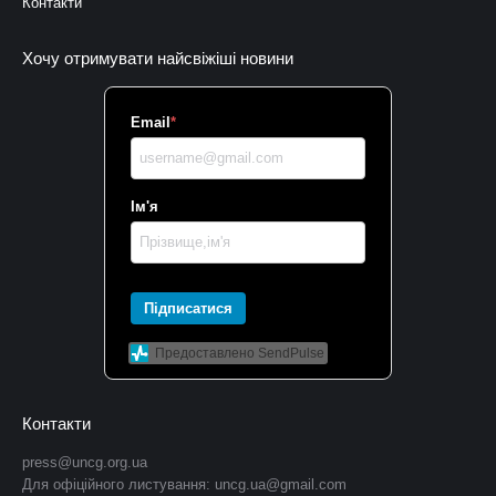
Контакти
Хочу отримувати найсвіжіші новини
Email
*
Ім'я
Підписатися
Предоставлено SendPulse
Контакти
press@uncg.org.ua
Для офіційного листування:
uncg.ua@gmail.com