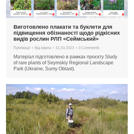
Виготовлено плакати та буклети для
підвищення обізнаності щодо рідкісних
видів рослин РЛП «Сеймський»
Публікації
Від
tatana
31.03.2023
0 Comments
Матеріал підготовлено в рамках проєкту Study
of rare plants of Seymskiy Regional Landscape
Park (Ukraine, Sumy Oblast).