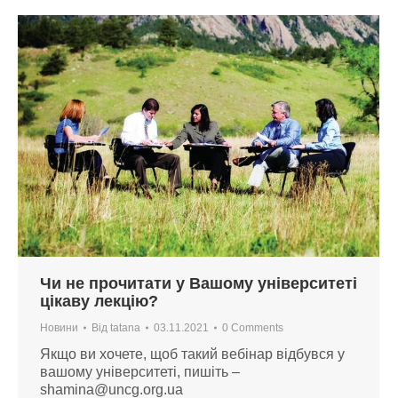
Чи не прочитати у Вашому університеті
цікаву лекцію?
Новини
Від
tatana
03.11.2021
0 Comments
Якщо ви хочете, щоб такий вебінар відбувся у
вашому університеті, пишіть –
shamina@uncg.org.ua