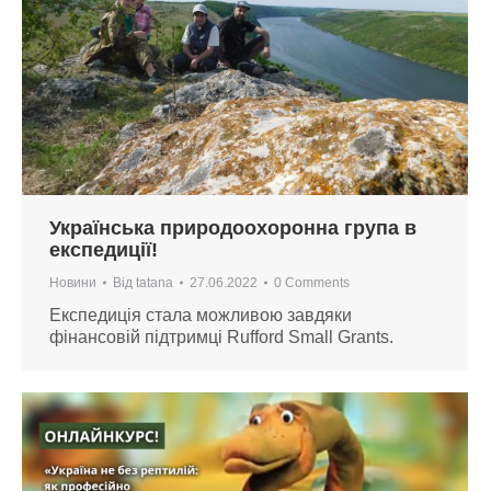
Українська природоохоронна група в
експедиції!
Новини
Від
tatana
27.06.2022
0 Comments
Експедиція стала можливою завдяки
фінансовій підтримці Rufford Small Grants.