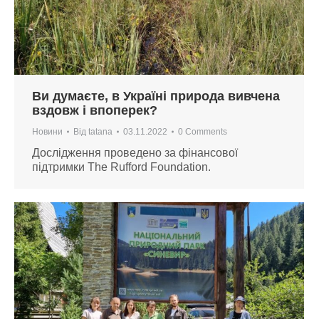
Ви думаєте, в Україні природа вивчена
вздовж і впоперек?
Новини
Від
tatana
03.11.2022
0 Comments
Дослідження проведено за фінансової
підтримки The Rufford Foundation.