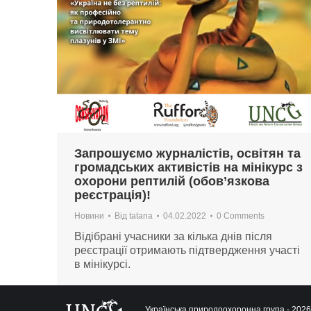
Запрошуємо журналістів, освітян та
громадських активістів на мінікурс з
охорони рептилій (обов’язкова
реєстрація)!
Новини
Від
tatana
04.02.2022
0 Comments
Відібрані учасники за кілька днів після
реєстрації отримають підтвердження участі
в мінікурсі.
Українська природоохоронна група - 2026