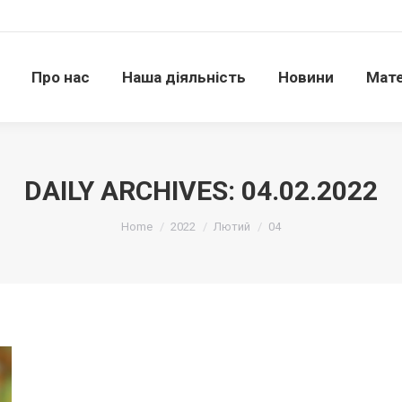
Про нас
Наша діяльність
Новини
Матері
Про нас
Наша діяльність
Новини
Мате
DAILY ARCHIVES:
04.02.2022
Ви тут:
Home
2022
Лютий
04