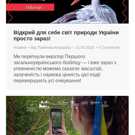
Відкрий для себе світ природи України
просто зараз!
Новини
Від
Travinska Anastasiia
31.05.2025
0 Comments
Ми перетнули екватор Першого
загальноукраїнського біобліцу — і вже зараз з
упевненістю можемо сказати: масштаб,
залученість і наукова цінність цієї події
перевершують усі очікування!