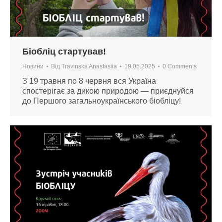
Біобліц стартував!
Новини
Від
Travinska Anastasiia
19.05.2025
0 Comments
З 19 травня по 8 червня вся Україна
спостерігає за дикою природою — приєднуйся
до Першого загальноукраїнського біобліцу!