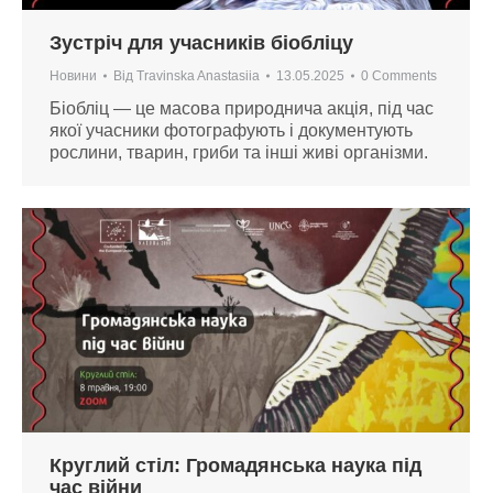
Зустріч для учасників біобліцу
Новини
Від
Travinska Anastasiia
13.05.2025
0 Comments
Біобліц — це масова природнича акція, під час
якої учасники фотографують і документують
рослини, тварин, гриби та інші живі організми.
Круглий стіл: Громадянська наука під
час війни