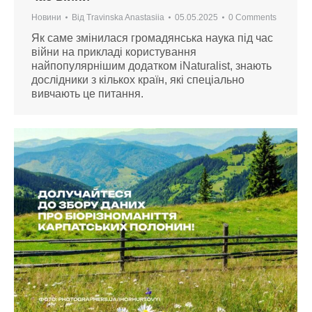
Новини
Від
Travinska Anastasiia
05.05.2025
0 Comments
Як саме змінилася громадянська наука під час
війни на прикладі користування
найпопулярнішим додатком iNaturalist, знають
дослідники з кількох країн, які спеціально
вивчають це питання.