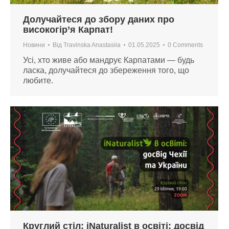
Долучайтеся до збору даних про
високогір’я Карпат!
Новини
Від
Travinska Anastasiia
01.05.2025
0 Comments
Усі, хто живе або мандрує Карпатами — будь
ласка, долучайтеся до збереження того, що
любите.
Круглий стіл: iNaturalist в освіті: досвід