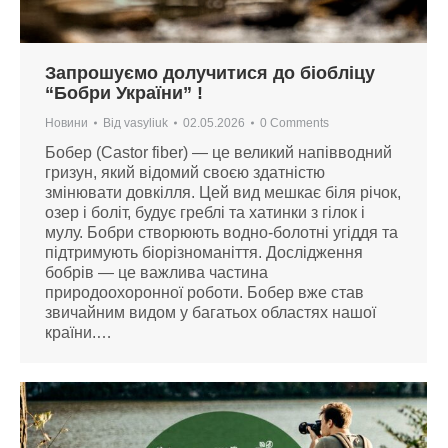
Запрошуємо долучитися до біобліцу
“Бобри України” !
Новини
Від
vasyliuk
02.05.2026
0 Comments
Бобер (Castor fiber) — це великий напівводний
гризун, який відомий своєю здатністю
змінювати довкілля. Цей вид мешкає біля річок,
озер і боліт, будує греблі та хатинки з гілок і
мулу. Бобри створюють водно-болотні угіддя та
підтримують біорізноманіття. Дослідження
бобрів — це важлива частина
природоохоронної роботи. Бобер вже став
звичайним видом у багатьох областях нашої
країни.…