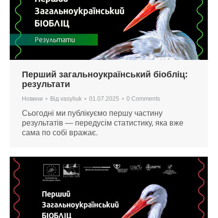
Перший загальноукраїнський біобліц:
результати
Новини
Від
vasyliuk
01.07.2025
0 Comments
Сьогодні ми публікуємо першу частину
результатів — передусім статистику, яка вже
сама по собі вражає.