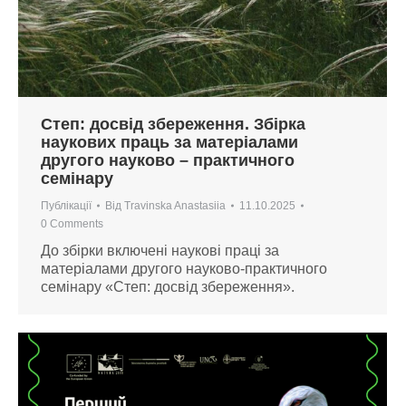
Степ: досвід збереження. Збірка
наукових праць за матеріалами
другого науково – практичного
семінару
Публікації
Від
Travinska Anastasiia
11.10.2025
0 Comments
До збірки включені наукові праці за
матеріалами другого науково-практичного
семінару «Степ: досвід збереження».