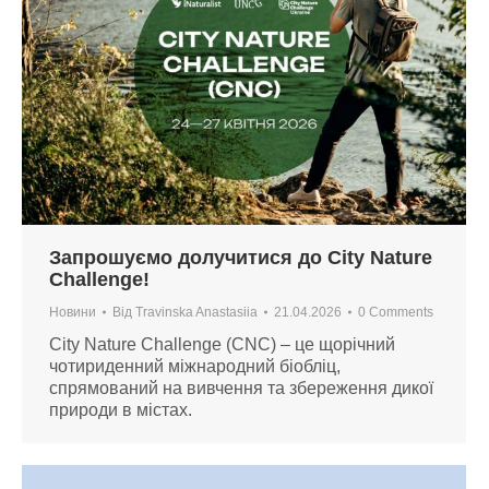
Запрошуємо долучитися до City Nature
Challenge!
Новини
Від
Travinska Anastasiia
21.04.2026
0 Comments
City Nature Challenge (CNC) – це щорічний
чотириденний міжнародний біобліц,
спрямований на вивчення та збереження дикої
природи в містах.