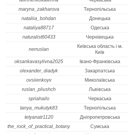
maryna_zakharova
Тернопільська
nataliia_bohdan
Донецька
nataliya88717
Одеська
naturalist60433
Чернівецька
Київська область і м.
nerruslan
Київ
oksankavasylivna2025
Івано-Франківська
olexander_diadyk
Закарпатська
ovsiienkoyv
Миколаївська
ruslan_pliushch
Львівська
spriahailo
Черкаська
tanya_mukutyk83
Тернопільська
tetyanatr1120
Дніпропетровська
the_rock_of_practical_botany
Сумська