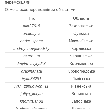
переможцями.
Отже список переможців за областями
Нік
Область
alla27618
Закарпатська
anatoliy_s
Сумська
andre_space
Миколаївська
andrey_novgorodsky
Харківська
beren_ua
Чернігівська
dmytro_svyrydiuk
Хмельницька
drabinanata
Кіровоградська
iryna34281
Львівська
ivan_zubkovych_11
Рівненська
juliya_kurylo
Волинська
khortytsianpd
Запорізька
lavrinenkokaterina
Черкаська