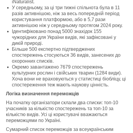
iNaturalist.
У середньому, за ці три тижні спільнота була в 11
разів активнішою, ніж за весь попередній період
користування платформою, або в 5,7 рази
активнішою ніж у середньому протягом 2024 року.
Ідентифіковано понад 5000 знахідок 155
чужорідних для України видів, які зафіксовані у
дикій природі.
Більше 500 експертно підтверджених
спостережень стосуються 36 видів, занесених до
охоронних списків.
Окремо завантажено 7679 спостережень
культурних рослин і свійських тварин (1284 види).
Хоча вони не враховуються у статистиці біобліцу, ці
спостереження теж мають наукову цінність.
Логіка визначення переможців
На початку організатори склали два списки: топ-10
учасників за кількістю спостережень та топ-10 за
кількістю видів. Усі ці користувачі вважаються
переможцями по Україні.
Сумарний список переможців за всеукраїнським