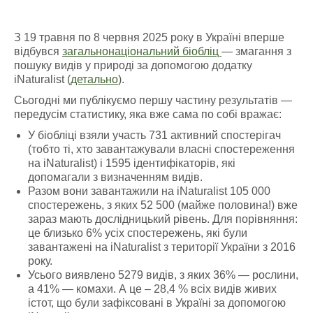
З 19 травня по 8 червня 2025 року в Україні вперше
відбувся
загальнонаціональний біобліц
— змагання з
пошуку видів у природі за допомогою додатку
iNaturalist (
детально
).
Сьогодні ми публікуємо першу частину результатів —
передусім статистику, яка вже сама по собі вражає:
У біобліці взяли участь 731 активний спостерігач
(тобто ті, хто завантажували власні спостереження
на iNaturalist) і 1595 ідентифікаторів, які
допомагали з визначенням видів.
Разом вони завантажили на iNaturalist 105 000
спостережень, з яких 52 500 (майже половина!) вже
зараз мають дослідницький рівень. Для порівняння:
це близько 6% усіх спостережень, які були
завантажені на iNaturalist з території України з 2016
року.
Усього виявлено 5279 видів, з яких 36% — рослини,
а 41% — комахи. А це – 28,4 % всіх видів живих
істот, що були зафіксовані в Україні за допомогою