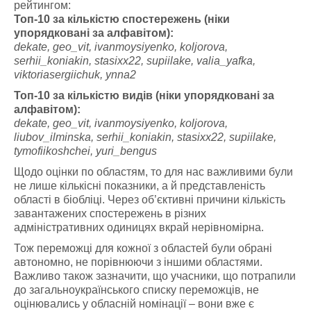
рейтингом:
Топ-10 за кількістю спостережень (ніки
упорядковані за алфавітом):
dekate, geo_vit, ivanmoysiyenko, koljorova,
serhii_koniakin, stasixx22, supiilake, valia_yafka,
viktoriasergiichuk, ynna2
Топ-10 за кількістю видів (ніки упорядковані за
алфавітом):
dekate, geo_vit, ivanmoysiyenko, koljorova,
liubov_ilminska, serhii_koniakin, stasixx22, supiilake,
tymofiikoshchei, yuri_bengus
Щодо оцінки по областям, то для нас важливими були
не лише кількісні показники, а й представленість
області в біобліці. Через об’єктивні причини кількість
завантажених спостережень в різних
адміністративних одиницях вкрай нерівномірна.
Тож переможці для кожної з областей були обрані
автономно, не порівнюючи з іншими областями.
Важливо також зазначити, що учасники, що потрапили
до загальноукраїнського списку переможців, не
оцінювались у обласній номінації – вони вже є