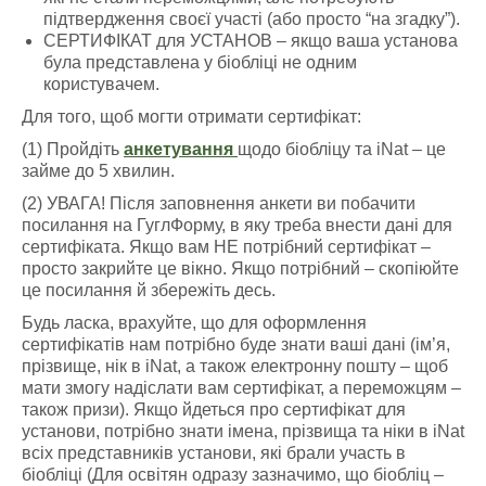
підтвердження своєї участі (або просто “на згадку”).
СЕРТИФІКАТ для УСТАНОВ – якщо ваша установа
була представлена у біобліці не одним
користувачем.
Для того, щоб могти отримати сертифікат:
(1) Пройдіть
анкетування
щодо біобліцу та iNat – це
займе до 5 хвилин.
(2) УВАГА! Після заповнення анкети ви побачити
посилання на ГуглФорму, в яку треба внести дані для
сертифіката. Якщо вам НЕ потрібний сертифікат –
просто закрийте це вікно. Якщо потрібний – скопіюйте
це посилання й збережіть десь.
Будь ласка, врахуйте, що для оформлення
сертифікатів нам потрібно буде знати ваші дані (ім’я,
прізвище, нік в iNat, а також електронну пошту – щоб
мати змогу надіслати вам сертифікат, а переможцям –
також призи). Якщо йдеться про сертифікат для
установи, потрібно знати імена, прізвища та ніки в iNat
всіх представників установи, які брали участь в
біобліці (Для освітян одразу зазначимо, що біобліц –