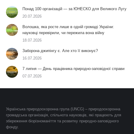
Понад 100 організацій — за ЮНЕСКО для Великого Лугу
20.07.2026
Волошка, яка росте лише в одній громаді України:
науковці перевірили, чи пережила вона війну
18.07.2026
Заборона джипінгу є. Але хто її виконує?
16.07.2026
7 липня — День працівника природно-заповідної справи
07.07.2026
Українська природоохоронна група (UNCG) – природоохоронна
громадська організація, спільнота науковців, які працюють для
збереження біорізноманіття та розвитку природно-заповідного
фонду.