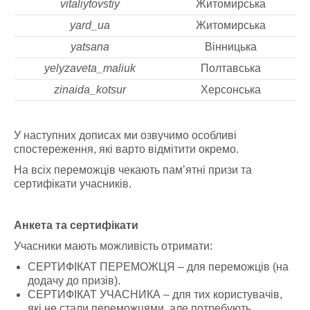
vitaliytovstiy
Житомирська
yard_ua
Житомирська
yatsana
Вінницька
yelyzaveta_maliuk
Полтавська
zinaida_kotsur
Херсонська
У наступних дописах ми озвучимо особливі
спостереження, які варто відмітити окремо.
На всіх переможців чекають памʼятні призи та
сертифікати учасників.
Анкета та сертифікати
Учасники мають можливість отримати:
СЕРТИФІКАТ ПЕРЕМОЖЦЯ – для переможців (на
додачу до призів).
СЕРТИФІКАТ УЧАСНИКА – для тих користувачів,
які не стали переможцями, але потребують