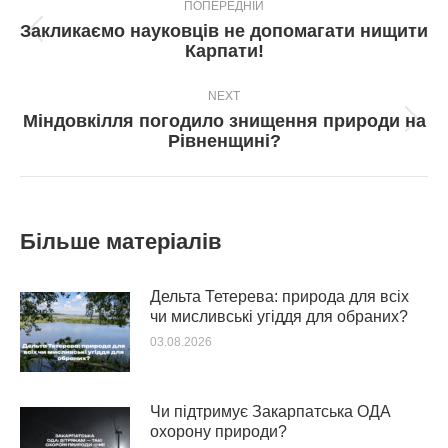
ПОПЕРЕДНІЙ
navigation
Закликаємо науковців не допомагати нищити
Попередній
Карпати!
пост:
NEXT
Міндовкілля погодило знищення природи на
Next
Рівненщині?
post:
Більше матеріалів
Дельта Тетерева: природа для всіх
чи мисливські угіддя для обраних?
03.08.2026
Чи підтримує Закарпатська ОДА
охорону природи?