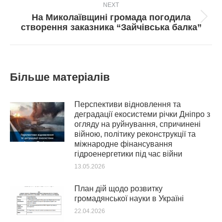
NEXT
На Миколаївщині громада погодила
Next
створення заказника “Зайчівська балка”
post:
Більше матеріалів
Перспективи відновлення та
деградації екосистеми річки Дніпро з
огляду на руйнування, спричинені
війною, політику реконструкції та
міжнародне фінансування
гідроенергетики під час війни
13.05.2026
План дій щодо розвитку
громадянської науки в Україні
22.04.2026