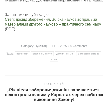
iNaturalist під час досліджень біорізноманіття та інших.
Завантажити публікацію:
Степ: досвід збереження. Збірка наукових праць за
матеріалами другого науково – практичного семінару
(PDF)
Category:
Публікації
11.10.2025
0 Comments
Tags:
INaturalist
Біорізноманіття
Ділянки в ПЗФ
Заповідна справа
степ
Post
ПОПЕРЕДНІЙ
navigation
Рік після заборони: джипінг залишається
Попередній
неконтрольованим у Карпатах через саботаж
пост:
виконання Закону!