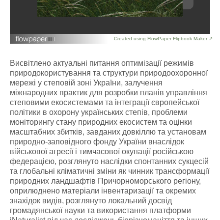
Created using FlowPaper Flipbook Maker ↗
Висвітлено актуальні питання оптимізації режимів
природокористування та структури природоохоронної
мережі у степовій зоні України, залучення
міжнародних практик для розробки планів управління
степовими екосистемами та інтеграції європейської
політики в охорону українських степів, проблеми
моніторингу стану природних екосистем та оцінки
масштабних збитків, завданих довкіллю та установам
природно-заповідного фонду України внаслідок
військової агресії і тимчасової окупації російською
федерацією, розглянуто наслідки спонтанних сукцесій
та глобальні кліматичні зміни як чинник трансформації
природних ландшафтів Причорноморського регіону,
оприлюднено матеріали інвентаризації та окремих
знахідок видів, розглянуто локальний досвід
громадянської науки та використання платформи