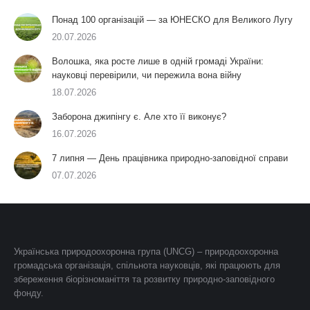
Понад 100 організацій — за ЮНЕСКО для Великого Лугу
20.07.2026
Волошка, яка росте лише в одній громаді України:
науковці перевірили, чи пережила вона війну
18.07.2026
Заборона джипінгу є. Але хто її виконує?
16.07.2026
7 липня — День працівника природно-заповідної справи
07.07.2026
Українська природоохоронна група (UNCG) – природоохоронна
громадська організація, спільнота науковців, які працюють для
збереження біорізноманіття та розвитку природно-заповідного
фонду.