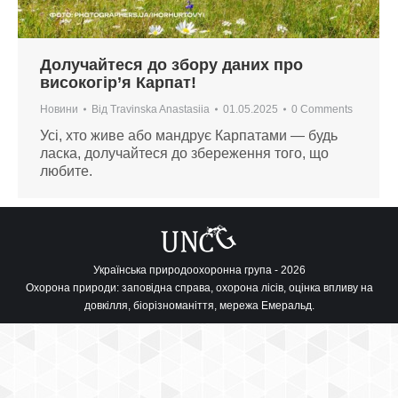
Долучайтеся до збору даних про
високогір’я Карпат!
Новини
Від
Travinska Anastasiia
01.05.2025
0 Comments
Усі, хто живе або мандрує Карпатами — будь
ласка, долучайтеся до збереження того, що
любите.
Українська природоохоронна група - 2026
Охорона природи: заповідна справа, охорона лісів, оцінка впливу на
довкілля, біорізноманіття, мережа Емеральд.