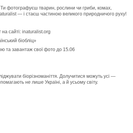
. Ти фотографуєш тварин, рослини чи гриби, комах,
turalist — і стаєш частиною великого природничого руху!
а сайті: inaturalist.org
їнський біобліц»
ою та завантаж свої фото до 15.06
джувати біорізноманіття. Долучитися можуть усі —
помагають не лише Україні, а й усьому світу.