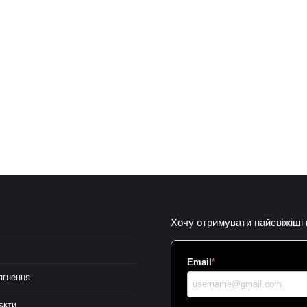
Хочу отримувати найсвіжіші
Email
*
ягнення
єкти