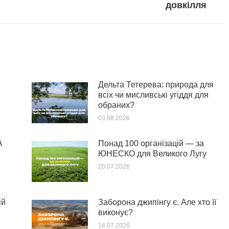
довкілля
Дельта Тетерева: природа для
всіх чи мисливські угіддя для
обраних?
03.08.2026
А
Понад 100 організацій — за
ЮНЕСКО для Великого Лугу
20.07.2026
ій
Заборона джипінгу є. Але хто її
виконує?
16.07.2026