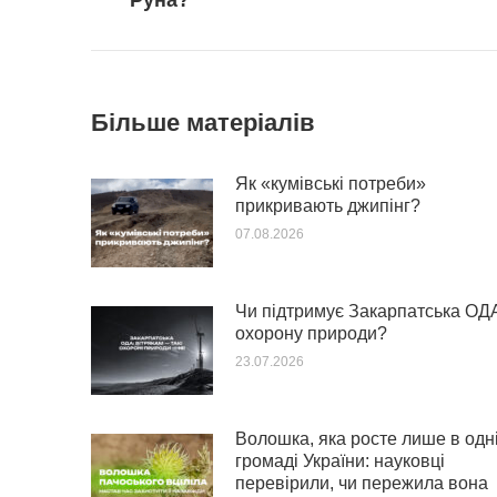
Руна?
Більше матеріалів
Як «кумівські потреби»
прикривають джипінг?
07.08.2026
Чи підтримує Закарпатська ОД
охорону природи?
23.07.2026
Волошка, яка росте лише в одн
громаді України: науковці
перевірили, чи пережила вона