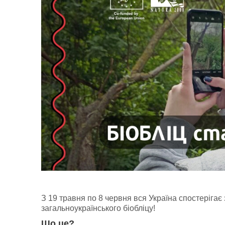
З 19 травня по 8 червня вся Україна спостеріг
загальноукраїнського біобліцу!
Що це?