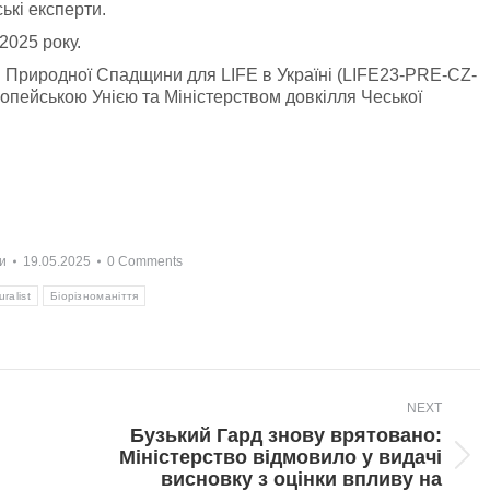
ькі експерти.
2025 року.
 Природної Спадщини для LIFE в Україні (LIFE23-PRE-CZ-
опейською Унією та Міністерством довкілля Чеської
и
19.05.2025
0 Comments
uralist
Біорізноманіття
NEXT
Бузький Гард знову врятовано:
Міністерство відмовило у видачі
Next
висновку з оцінки впливу на
post: