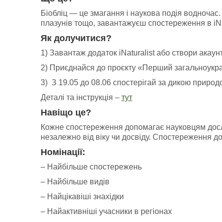
Біобліц — це змагання і наукова подія водночас
плазунів тощо, завантажуєш спостереження в iNa
Як долучитися?
1) Завантаж додаток iNaturalist або створи акаунт н
2) Приєднайся до проєкту «Перший загальноукра
3) З 19.05 до 08.06 спостерігай за дикою природ
Деталі та інструкція –
тут
Навіщо це?
Кожне спостереження допомагає науковцям дослі
незалежно від віку чи досвіду. Спостереження до
Номінації:
– Найбільше спостережень
– Найбільше видів
– Найцікавіші знахідки
– Найактивніші учасники в регіонах