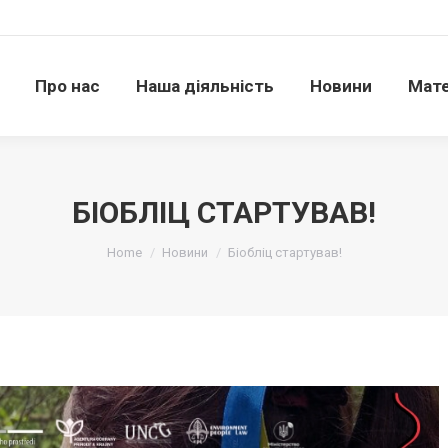
Про нас
Наша діяльність
Новини
Матері
Про нас
Наша діяльність
Новини
Мате
БІОБЛІЦ СТАРТУВАВ!
Ви тут:
Home
Новини
Біобліц стартував!