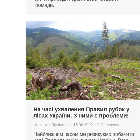
громади.
На часі ухвалення Правил рубок у
лісах України. З ними є проблеми!
Новини
Від
tatana
15.06.2022
0 Comments
Найближчим часом ми ризикуємо побачити