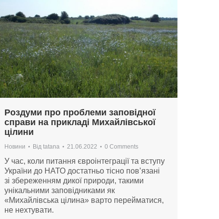
Роздуми про проблеми заповідної
справи на прикладі Михайлівської
цілини
Новини
Від
tatana
21.06.2022
0 Comments
У час, коли питання євроінтеграції та вступу
України до НАТО достатньо тісно пов’язані
зі збереженням дикої природи, такими
унікальними заповідниками як
«Михайлівська цілина» варто перейматися,
не нехтувати.