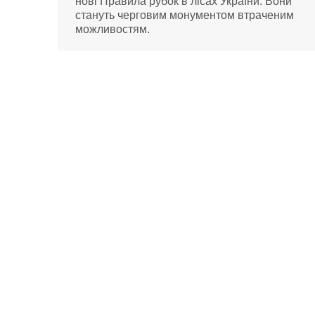
нові Правила рубок в лісах України. Вони
стануть черговим монументом втраченим
можливостям.