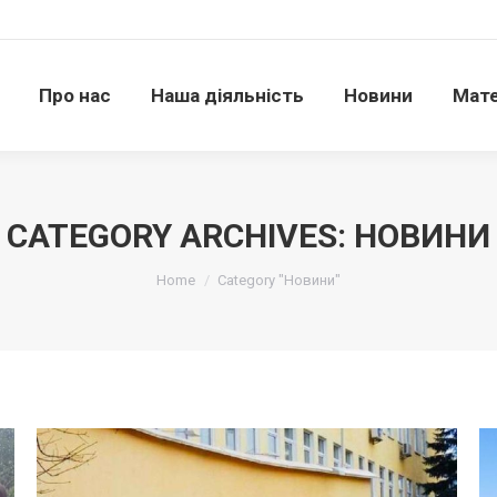
Про нас
Наша діяльність
Новини
Матері
Про нас
Наша діяльність
Новини
Мате
CATEGORY ARCHIVES:
НОВИНИ
Ви тут:
Home
Category "Новини"