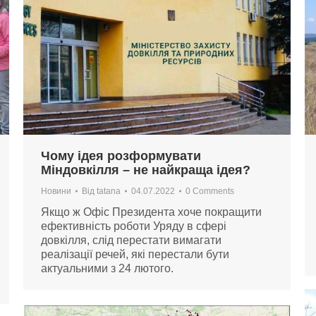
Чому ідея розформувати
Міндовкілля – не найкраща ідея?
Новини
Від
tatana
04.07.2022
0 Comments
Якщо ж Офіс Президента хоче покращити
ефективність роботи Уряду в сфері
довкілля, слід перестати вимагати
реалізації речей, які перестали бути
актуальними з 24 лютого.