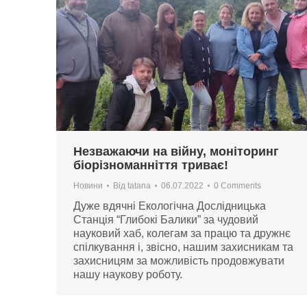
Незважаючи на війну, моніторинг
біорізноманніття триває!
Новини
Від
tatana
06.07.2022
0 Comments
Дуже вдячні Екологічна Дослідницька
Станція “Глибокі Балики” за чудовий
науковий хаб, колегам за працю та дружнє
спілкування і, звісно, нашим захисникам та
захисницям за можливість продовжувати
нашу наукову роботу.