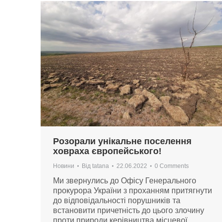
Розорали унікальне поселення
ховраха європейського!
Новини
Від
tatana
22.06.2022
0 Comments
Ми звернулись до Офісу Генерального
прокурора України з проханням притягнути
до відповідальності порушників та
встановити причетність до цього злочину
проти природи керівництва місцевої