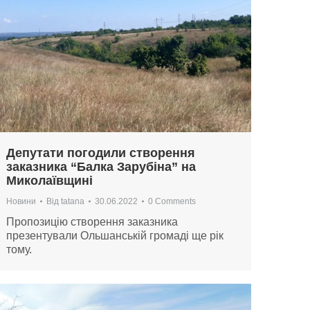
Депутати погодили створення
заказника “Балка Зарубіна” на
Миколаївщині
Новини
Від
tatana
30.06.2022
0 Comments
Пропозицію створення заказника
презентували Ольшанській громаді ще рік
тому.