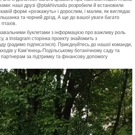
инами: наші друзі @ptakhivsadu розробили й встановили
ікавій формі «розкажуть» і дорослим, і малим, як виглядає
ільшанка та чорний дрізд. А ще до вашої уваги багато
 птахів.
знавальними буклетами з інформацією про важливу роль
у, а Instаgram сторінка проекту знайомить з
ду (радимо підписатися). Приєднуйтесь до нашої команди,
аходів у Кам’янець-Подільському ботанічному саду та
м партнерам за підтримку та фінансову допомогу