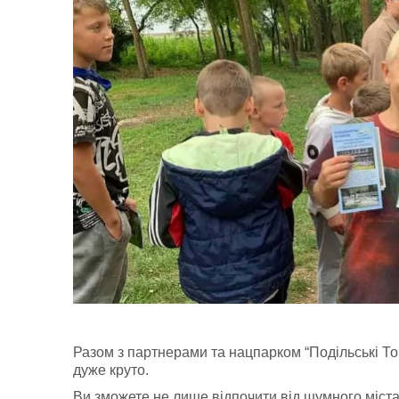
Разом з партнерами та нацпарком “Подільські То
дуже круто.
Ви зможете не лише відпочити від шумного міста,