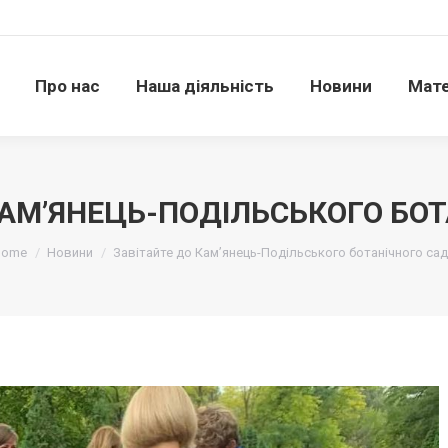
Про нас
Наша діяльність
Новини
Матері
Про нас
Наша діяльність
Новини
Мате
КАМ’ЯНЕЦЬ-ПОДІЛЬСЬКОГО БОТ
и тут:
Home
Новини
Завітайте до Кам’янець-Подільського ботанічного сад