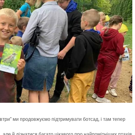
втри” ми продовжуємо підтримувати ботсад, і там тепер
 але й дізнатися багато цікавого про найпомітніших птахів