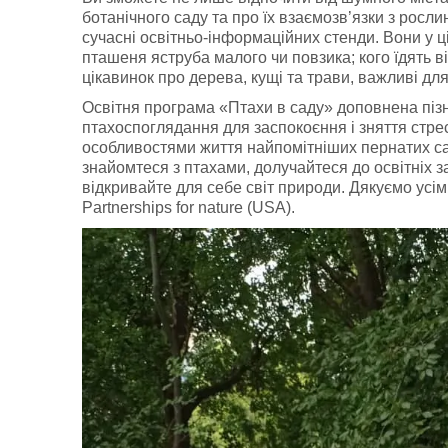
ботанічного саду та про їх взаємозв’язки з росл
сучасні освітньо-інформаційних стенди. Вони у ц
пташеня яструба малого чи повзика; кого їдять в
цікавинок про дерева, кущі та трави, важливі для
Освітня програма «Птахи в саду» доповнена пі
птахоспоглядання для заспокоєння і зняття стрес
особливостями життя найпомітніших пернатих са
знайомтеся з птахами, долучайтеся до освітніх з
відкривайте для себе світ природи. Дякуємо усі
Partnerships for nature (USA).