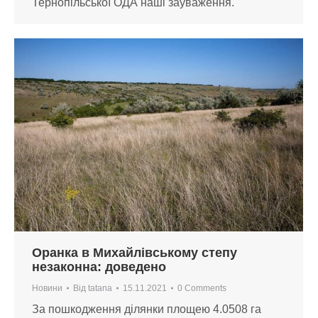
Тернопільської ОДА наші зауваження.
Оранка в Михайлівському степу
незаконна: доведено
Новини
Від
tatana
15.11.2021
0 Comments
За пошкодження ділянки площею 4.0508 га