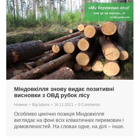
Міндовкілля знову видає позитивні
висновки з ОВД рубок лісу
Новини
Від
tatana
16.11.2021
0 Comments
Особливо цинічно позиція Міндовкілля
виглядає на фоні всіх кліматичних перемовин і
домовленостей. На словах одне, на ділі – інше.