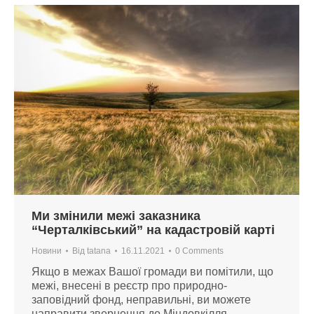
Ми змінили межі заказника
“Черталківський” на кадастровій карті
Новини
Від
tatana
16.11.2021
0 Comments
Якщо в межах Вашої громади ви помітили, що
межі, внесені в реєстр про природно-
заповідний фонд, неправильні, ви можете
направити звернення до Міндовкілля.