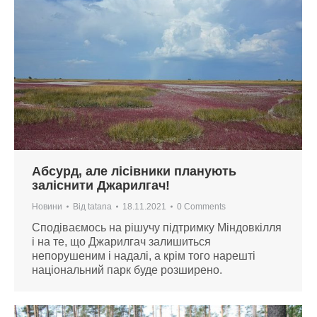
Абсурд, але лісівники планують
заліснити Джарилгач!
Новини
Від
tatana
18.11.2021
0 Comments
Сподіваємось на рішучу підтримку Міндовкілля
і на те, що Джарилгач залишиться
непорушеним і надалі, а крім того нарешті
національний парк буде розширено.