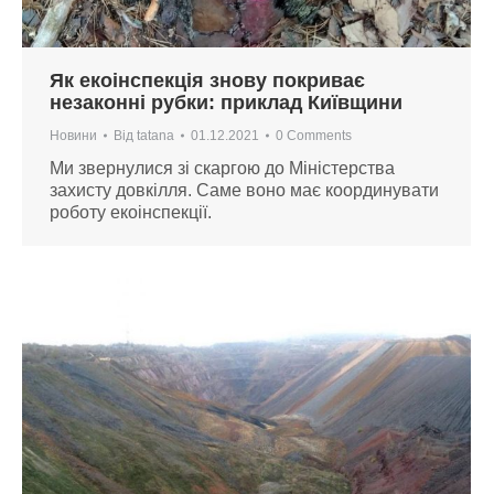
Як екоінспекція знову покриває
незаконні рубки: приклад Київщини
Новини
Від
tatana
01.12.2021
0 Comments
Ми звернулися зі скаргою до Міністерства
захисту довкілля. Саме воно має координувати
роботу екоінспекції.