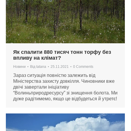
Як спалити 880 тисяч тонн торфу без
впливу на клімат?
Новини
Від
tatana
25.11.2021
0 Comments
Зараз ситуація повністю залежить від
Міністерства захисту довкілля. Чиновники вже
двічі завертали ініціативу
“Волиньприродресурсу” зі знищення болота. Ми
дуже радітимемо, якщо це відбудеться й утретє!