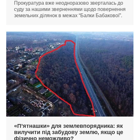
Прокуратура вже неодноразово зверталась до
суду за нашими зверненнями щодо повернення
земельних ділянок в межах “Балки Бабакової”.
«П’ятнашки» для землевпорядника: як
вилучити під забудову землю, якщо це
фізично неможливо?