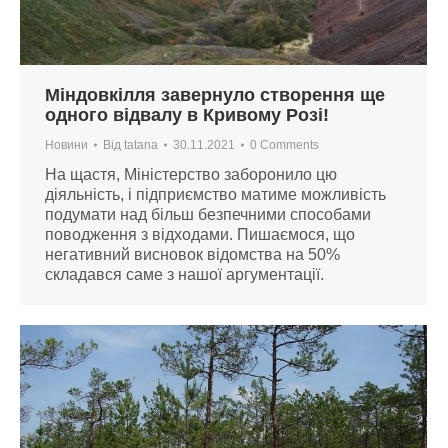
Міндовкілля завернуло створення ще
одного відвалу в Кривому Розі!
Новини
Від
tatana
30.11.2021
0 Comments
На щастя, Міністерство заборонило цю
діяльність, і підприємство матиме можливість
подумати над більш безпечними способами
поводження з відходами. Пишаємося, що
негативний висновок відомства на 50%
складався саме з нашої аргументації.