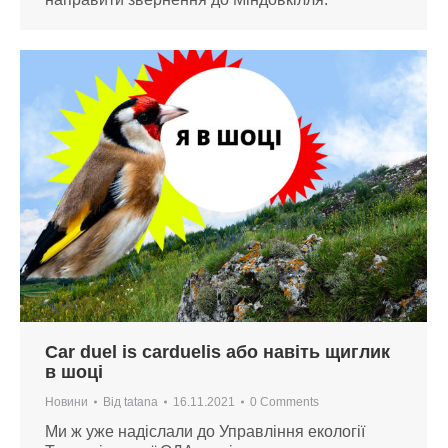
Сar duel is carduelis або навіть щиглик
в шоці
Новини
Від
tatana
16.11.2021
0 Comments
Ми ж уже надіслали до Управління екології