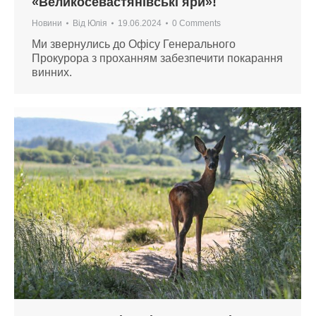
«Великосевастянівські яри»!
Новини
Від
Юлія
19.06.2024
0 Comments
Ми звернулись до Офісу Генерального
Прокурора з проханням забезпечити покарання
винних.