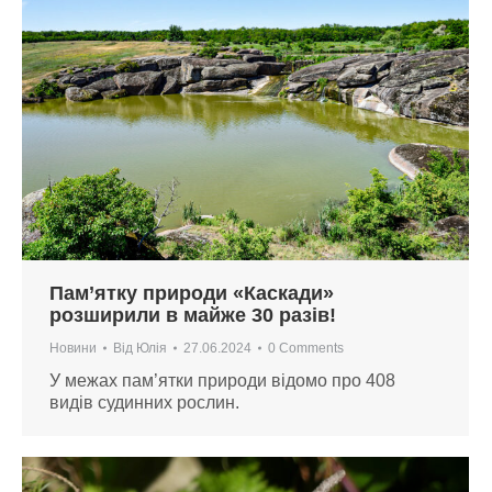
Пам’ятку природи «Каскади»
розширили в майже 30 разів!
Новини
Від
Юлія
27.06.2024
0 Comments
У межах пам’ятки природи відомо про 408
видів судинних рослин.