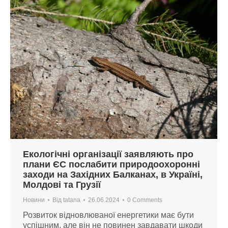
Екологічні організації заявляють про
плани ЄС послабити природоохоронні
заходи на Західних Балканах, в Україні,
Молдові та Грузії
Новини
Від
tatana
26.06.2024
0 Comments
Розвиток відновлюваної енергетики має бути
успішним, але він не повинен завдавати шкоди