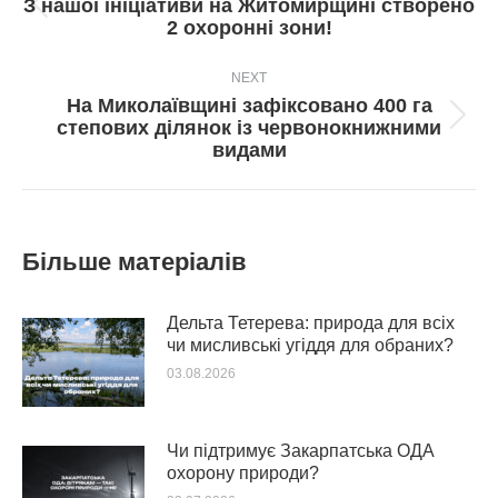
З нашої ініціативи на Житомирщині створено
Попередній
2 охоронні зони!
пост:
NEXT
На Миколаївщині зафіксовано 400 га
Next
степових ділянок із червонокнижними
post:
видами
Більше матеріалів
Дельта Тетерева: природа для всіх
чи мисливські угіддя для обраних?
03.08.2026
Чи підтримує Закарпатська ОДА
охорону природи?