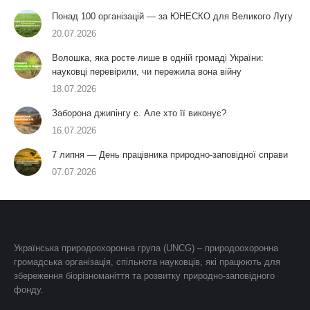
Понад 100 організацій — за ЮНЕСКО для Великого Лугу
20.07.2026
Волошка, яка росте лише в одній громаді України:
науковці перевірили, чи пережила вона війну
18.07.2026
Заборона джипінгу є. Але хто її виконує?
16.07.2026
7 липня — День працівника природно-заповідної справи
07.07.2026
Українська природоохоронна група (UNCG) – природоохоронна
громадська організація, спільнота науковців, які працюють для
збереження біорізноманіття та розвитку природно-заповідного
фонду.