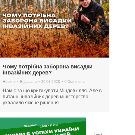
Чому потрібна заборона висадки
інвазійних дерев?
Новини
Від
tatana
25.07.2023
0 Comments
Нам є за що критикувати Міндовкілля. Але в
питанні інвазійних дерев міністерство
ухвалило якісне рішення.