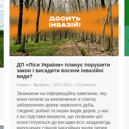
ДП «Ліси України» планує порушити
закон і висадити восени інвазійні
види?
Новини
Від
tatana
20.07.2023
0 Comments
Зважаючи на інформаційну кампанію, яку
вони почали за виключення зі списку
заборонених дерев червоного дуба,
гледичії, робінії та інших видів дерев, у нас
є всі підстави вважати, що лісівники цієї
осені готуються до висадки всіх заздалегідь
вирощених сіянців інвазійних видів дерев.