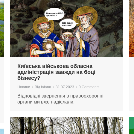
Київська військова обласна
адміністрація завжди на боці
бізнесу?
Новини
Від
tatana
31.07.2023
0 Comments
Відповідні звернення в правоохоронні
органи ми вже надіслали.