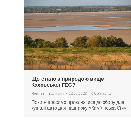
Що стало з природою вище
Каховської ГЕС?
Новини
Від
tatana
12.07.2023
0 Comments
Поки ж просимо приєднатися до збору для
купівлі авто для нацпарку «Кам’янська Січ».