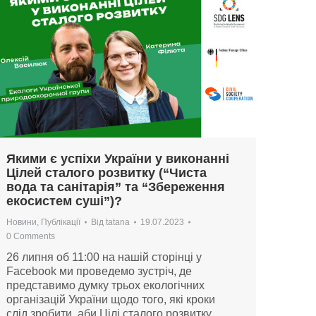
Якими є успіхи України у виконанні
Цілей сталого розвитку (“Чиста
вода та санітарія” та “Збереження
екосистем суші”)?
Новини
,
Публікації
Від
tatana
19.07.2023
0 Comments
26 липня об 11:00 на нашій сторінці у
Facebook ми проведемо зустріч, де
представимо думку трьох екологічних
організацій України щодо того, які кроки
слід зробити, аби Цілі сталого розвитку