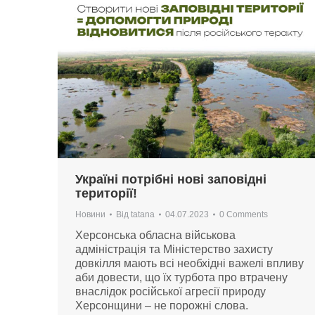
Україні потрібні нові заповідні
території!
Новини
Від
tatana
04.07.2023
0 Comments
Херсонська обласна військова
адміністрація та Міністерство захисту
довкілля мають всі необхідні важелі впливу
аби довести, що їх турбота про втрачену
внаслідок російської агресії природу
Херсонщини – не порожні слова.