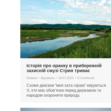
Історія про оранку в прибережній
захисній смузі Стрия триває
Новини
Від
tatana
18.07.2023
0 Comments
Схоже девізом “моя хата скраю” керуються
ті, хто має обов’язок перед державою та
народом охороняти природу.