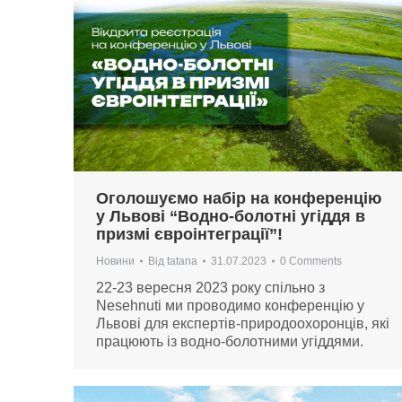
Оголошуємо набір на конференцію
у Львові “Водно-болотні угіддя в
призмі євроінтеграції”!
Новини
Від
tatana
31.07.2023
0 Comments
22-23 вересня 2023 року спільно з
Nesehnuti ми проводимо конференцію у
Львові для експертів-природоохоронців, які
працюють із водно-болотними угіддями.