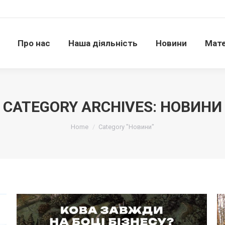
Про нас
Наша діяльність
Новини
Матері
Про нас
Наша діяльність
Новини
Мате
CATEGORY ARCHIVES:
НОВИНИ
Ви тут:
Home
Category "Новини"