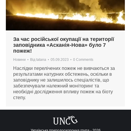
За час російської окупації на території
заповідника «Асканія-Нова» було 7
пожеж!
Новини
Від
tatana
05.09.2023
0 Comments
Наслідки перелічених пожеж не вивчаються за
результатами натурних обстежень, оскільки в
заповіднику не залишилось спеціалістів, що
забезпечували належний моніторинг та
необхідні дослідження впливу пожеж на біоту
степу.
Українська природоохоронна група - 2026