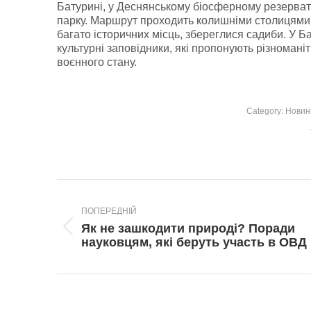
Батурині, у Деснянському біосферному резерва
парку. Маршрут проходить колишніми столицями
багато історичних місць, збереглися садиби. У Ба
культурні заповідники, які пропонують різноманіт
воєнного стану.
Category:
Новин
Post
navigation
ПОПЕРЕДНІЙ
Як не зашкодити природі? Поради
Попередній
науковцям, які беруть участь в ОВД
пост: