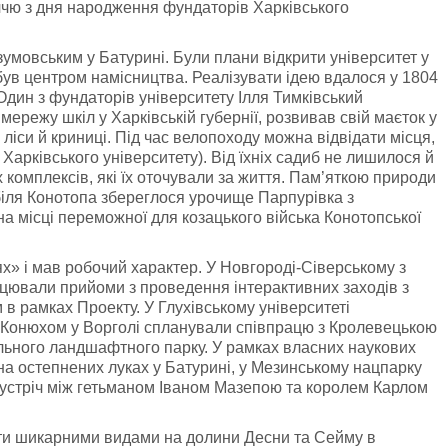
ччю з дня народження фундаторів Харківського
мовським у Батурині. Були плани відкрити університет у
. був центром намісництва. Реалізувати ідею вдалося у 1804
Один з фундаторів університету Ілля Тимківський
ережу шкіл у Харківській губернії, розвивав свій маєток у
 ліси й криниці. Під час велопоходу можна відвідати місця,
арківського університету). Від їхніх садиб не лишилося й
комплексів, які їх оточували за життя. Пам’яткою природи
а біля Конотопа збереглося урочище Парпурівка з
на місці переможної для козацького війська Конотопської
х» і мав робочий характер. У Новгороді-Сіверському з
ацювали прийоми з проведення інтерактивних заходів з
в рамках Проекту. У Глухівському університеті
 Конюхом у Ворголі спланували співпрацю з Кролевецькою
льного ландшафтного парку. У рамках власних наукових
на остепнених луках у Батурині, у Мезинському нацпарку
я зустріч між гетьманом Іваном Мазепою та королем Карлом
ти шикарними видами на долини Десни та Сейму в