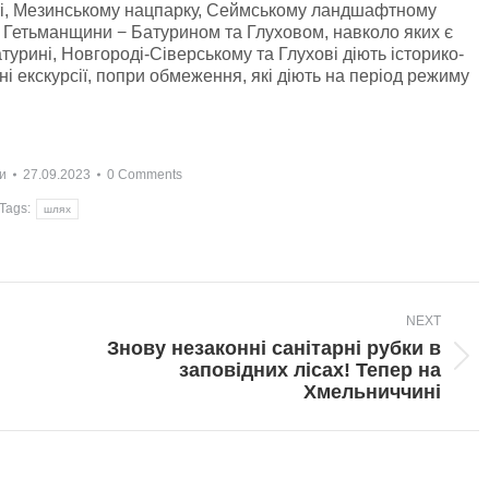
ті, Мезинському нацпарку, Сеймському ландшафтному
 Гетьманщини − Батурином та Глуховом, навколо яких є
турині, Новгороді-Сіверському та Глухові діють історико-
ні екскурсії, попри обмеження, які діють на період режиму
и
27.09.2023
0 Comments
Tags:
шлях
NEXT
Знову незаконні санітарні рубки в
Next
заповідних лісах! Тепер на
post:
Хмельниччині