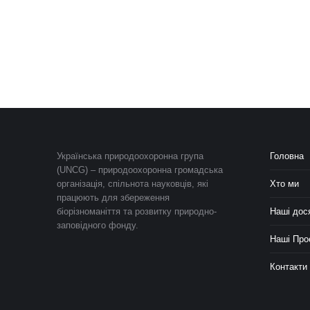
Українська природоохоронна група
Головна
(UNCG) – природоохоронна громадська
організація, спільнота науковців, які
Хто ми
працюють для збереження
біорізноманіття та розвитку природно-
Наші дос
заповідного фонду.
Наші Про
Контакти