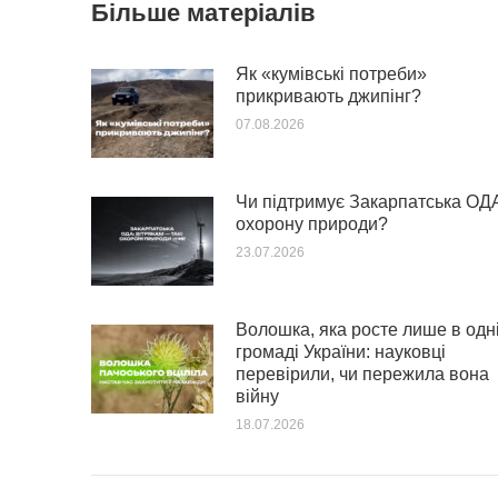
Більше матеріалів
Як «кумівські потреби»
прикривають джипінг?
07.08.2026
Чи підтримує Закарпатська ОД
охорону природи?
23.07.2026
Волошка, яка росте лише в одн
громаді України: науковці
перевірили, чи пережила вона
війну
18.07.2026