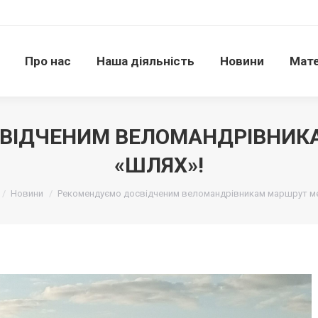
Про нас
Наша діяльність
Новини
Матері
Про нас
Наша діяльність
Новини
Мате
ВІДЧЕНИМ ВЕЛОМАНДРІВНИК
«ШЛЯХ»!
т:
Новини
Рекомендуємо досвідченим веломандрівникам маршрут м