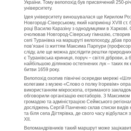
України. Тому велопохід був присвячений 250-рі
університету.
Ідея університету виношувалася ще Кирилом Розу
Новгороді-Сіверському, який наприкінці XVIII ст
році Василю Каразіну з однодумцями в Харкові. 
очолював Новгород-Сіверську гімназію, створив м
селі Туранівка на маршруті велопоходу, дбав про
пов’язані із життям Максима Парпури (професор Х
сліду, але ще можна дослідити рештки природних 
є Туранівська криниця, поруч − світлі діброви, 
найбільшою ділянкою остепнених лук – таких як 
битви 1659 року.
Велопохід охопив північні осередки мережі «Шля
колегами з музею «Слово о полку Ігоревім» опр
використанням мікроскопа, отриманого закладом 
обговорили організацію екотаборів. З Максимом
громадою та адміністрацією Сеймського регіона
досліджень Сергій Панченко склав списки видів 
та біля села Дігтярівка, де свого часу відбулас
ХІІ.
Веломандрівників такий маршрут може зацікави