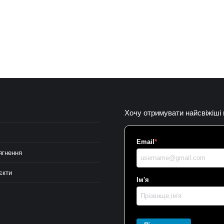
Хочу отримувати найсвіжіші
Email
*
ягнення
єкти
Ім'я