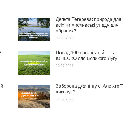
Дельта Тетерева: природа для
всіх чи мисливські угіддя для
обраних?
03.08.2026
А
Понад 100 організацій — за
ЮНЕСКО для Великого Лугу
20.07.2026
ій
Заборона джипінгу є. Але хто її
виконує?
16.07.2026