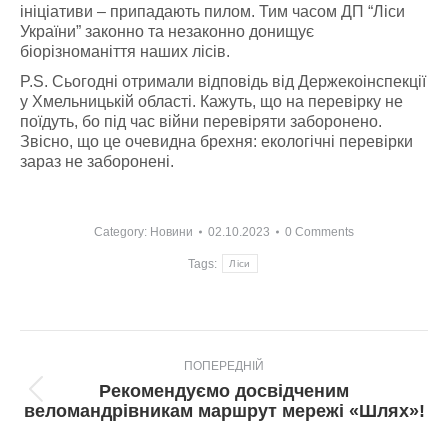
ініціативи – припадають пилом. Тим часом ДП “Ліси
України” законно та незаконно донищує
біорізноманіття наших лісів.
P.S. Сьогодні отримали відповідь від Держекоінспекції
у Хмельницькій області. Кажуть, що на перевірку не
поїдуть, бо під час війни перевіряти заборонено.
Звісно, що це очевидна брехня: екологічні перевірки
зараз не заборонені.
Category:
Новини
02.10.2023
0 Comments
Tags:
Ліси
Post
ПОПЕРЕДНІЙ
navigation
Рекомендуємо досвідченим
Попередній
веломандрівникам маршрут мережі «Шлях»!
пост: