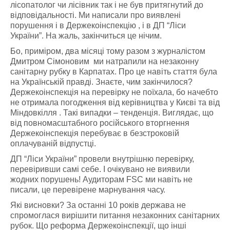
лісопатолог чи лісівник так і не був притягнутий до
відповідальності. Ми написали про виявлені
порушення і в Держекоінспекцію , і в ДП “Ліси
України”. На жаль, закінчиться це нічим.
Бо, приміром, два місяці тому разом з журналістом
Дмитром Сімоновим ми натрапили на незаконну
санітарну рубку в Карпатах. Про це навіть стаття була
на Українській правді. Знаєте, чим закінчилося?
Держекоінспекція на перевірку не поїхала, бо начебто
не отримала погодження від керівництва у Києві та від
Міндовкілля . Такі випадки – тенденція. Виглядає, що
від повномасштабного російського вторгнення
Держекоінспекція перебуває в безстроковій
оплачуваній відпустці.
ДП “Ліси України” провели внутрішню перевірку,
перевіривши самі себе. І очікувано не виявили
жодних порушень! Аудиторам FSC ми навіть не
писали, це перевірене марнування часу.
Які висновки? За останні 10 років держава не
спромоглася вирішити питання незаконних санітарних
рубок. Що реформа Держекоінспекції, що інші