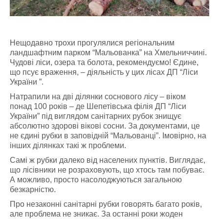
Нещодавно трохи прогулялися регіональним
ландшафтним парком “Мальованка” на Хмельниччині.
Чудові ліси, озера та болота, рекомендуємо! Єдине,
що псує враження, – діяльність у цих лісах ДП “Ліси
України ”.
Натрапили на дві ділянки соснового лісу – віком
понад 100 років – де Шепетівська філія ДП “Ліси
України” під виглядом санітарних рубок знищує
абсолютно здорові вікові сосни. За документами, це
не єдині рубки в заповідній “Мальованці”. Імовірно, на
інших ділянках такі ж проблеми.
Самі ж рубки далеко від населених пунктів. Виглядає,
що лісівники не розраховують, що хтось там побуває.
А можливо, просто насолоджуються загальною
безкарністю.
Про незаконні санітарні рубки говорять багато років,
але проблема не зникає. За останні роки жоден