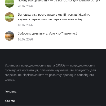
Понад 100 організацій — за ЮНЕСКО для Великого Лугу
20.07.2026
Волошка, яка росте лише в одній громаді України:
науковці перевірили, чи пережила вона війну
18.07.2026
Заборона джипінгу є. Але хто її виконує?
16.07.2026
Українська природоохоронна група (UNCG) – природоохоронна
громадська організація, спільнота науковців, які працюють для
збереження біорізноманіття та розвитку природно-заповідного
фонду.
Головна
Хто ми