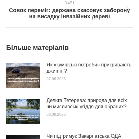
NEXT
Совок переміг: держава скасовує заборону
Next
на висадку інвазійних дерев!
post:
Більше матеріалів
Як «кумівські потреби» прикривають
джипінг?
07.08.2026
Дельта Тетерева: природа для всіх
чи мисливські угіддя для обраних?
03.08.2026
Чи підтримує Закарпатська ОДА