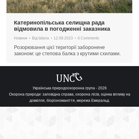
Катеринопільська селищна рада
відмовила в погодженні заказника
Новини
Від
tatana
12.09.2023
0 Comments
Розорювання цієї території заборонене
законом: це степова балка з крутими схилами.
Українська природоохоронна група - 2026
Охорона природи: заповідна справа, охорона лісів, оцінка впливу на
довкілля, біорізноманіття, мережа Емеральд.