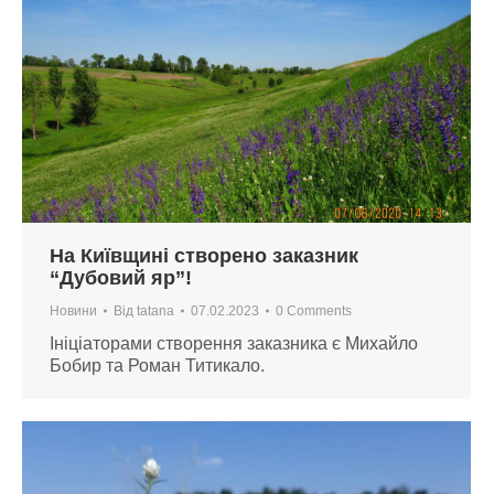
На Київщині створено заказник
“Дубовий яр”!
Новини
Від
tatana
07.02.2023
0 Comments
Ініціаторами створення заказника є Михайло
Бобир та Роман Титикало.