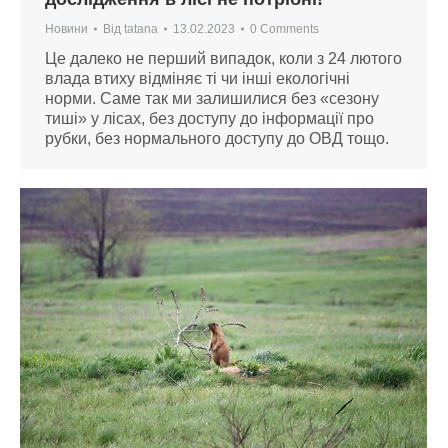
Новини
Від
tatana
13.02.2023
0 Comments
Це далеко не перший випадок, коли з 24 лютого
влада втиху відміняє ті чи інші екологічні
норми. Саме так ми залишилися без «сезону
тиші» у лісах, без доступу до інформації про
рубки, без нормального доступу до ОВД тощо.