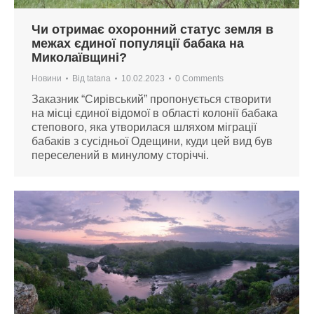
Чи отримає охоронний статус земля в
межах єдиної популяції бабака на
Миколаївщині?
Новини
Від
tatana
10.02.2023
0 Comments
Заказник “Сирівський” пропонується створити
на місці єдиної відомої в області колонії бабака
степового, яка утворилася шляхом міграції
бабаків з сусідньої Одещини, куди цей вид був
переселений в минулому сторіччі.