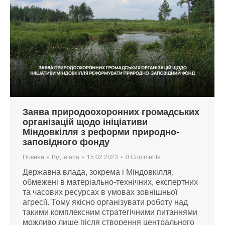
Заява природоохоронних громадських
організацій щодо ініціативи
Міндовкілля з реформи природно-
заповідного фонду
Новини
Від
tatana
15.02.2023
0 Comments
Державна влада, зокрема і Міндовкілля,
обмежені в матеріально-технічних, експертних
та часових ресурсах в умовах зовнішньої
агресії. Тому якісно організувати роботу над
такими комплексним стратегічними питаннями
можливо лише після створення центрального