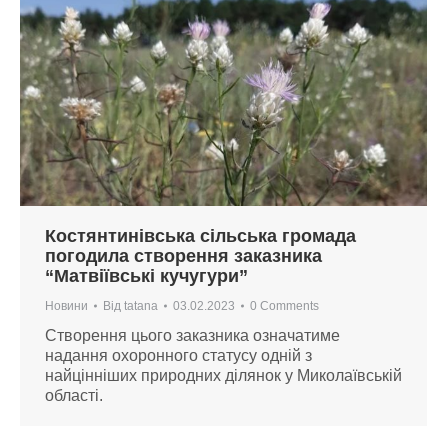
Костянтинівська сільська громада
погодила створення заказника
“Матвіївські кучугури”
Новини
Від
tatana
03.02.2023
0 Comments
Створення цього заказника означатиме
надання охоронного статусу одній з
найцінніших природних ділянок у Миколаївській
області.