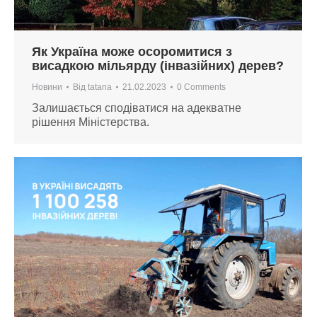
Як Україна може осоромитися з
висадкою мільярду (інвазійних) дерев?
Новини
Від
tatana
21.02.2023
0 Comments
Залишається сподіватися на адекватне
рішення Міністерства.