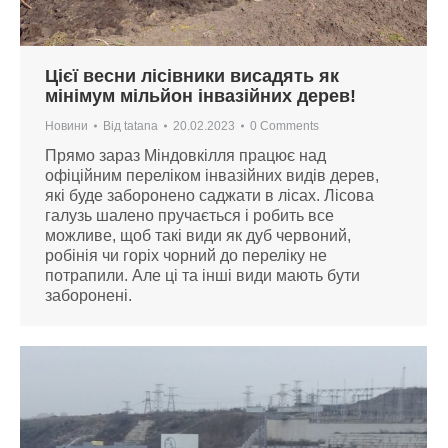
Цієї весни лісівники висадять як
мінімум мільйон інвазійних дерев!
Новини
Від
tatana
20.02.2023
0 Comments
Прямо зараз Міндовкілля працює над
офіційним переліком інвазійних видів дерев,
які буде заборонено саджати в лісах. Лісова
галузь шалено пручається і робить все
можливе, щоб такі види як дуб червоний,
робінія чи горіх чорний до переліку не
потрапили. Але ці та інші види мають бути
заборонені.