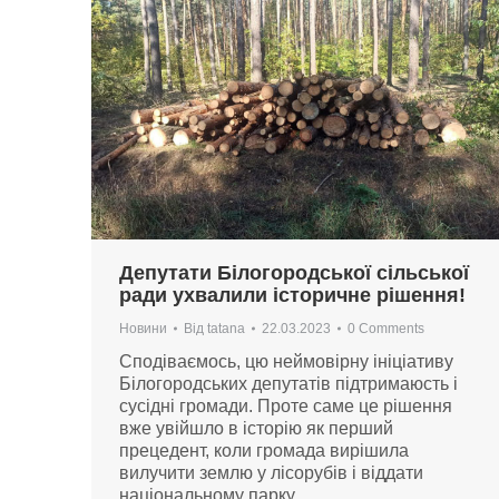
Депутати Білогородської сільської
ради ухвалили історичне рішення!
Новини
Від
tatana
22.03.2023
0 Comments
Сподіваємось, цю неймовірну ініціативу
Білогородських депутатів підтримаюсть і
сусідні громади. Проте саме це рішення
вже увійшло в історію як перший
прецедент, коли громада вирішила
вилучити землю у лісорубів і віддати
національному парку.