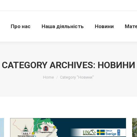
Про нас
Наша діяльність
Новини
Матері
Про нас
Наша діяльність
Новини
Мате
CATEGORY ARCHIVES:
НОВИНИ
Ви тут:
Home
Category "Новини"