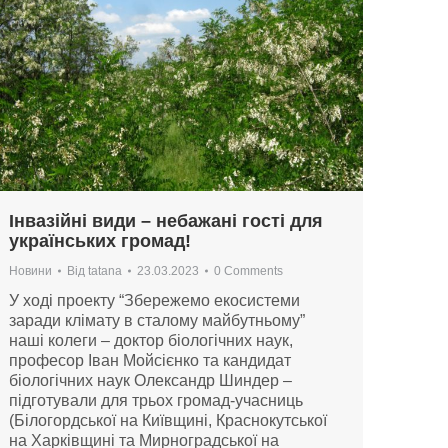
Інвазійні види – небажані гості для
українських громад!
Новини
Від
tatana
23.03.2023
0 Comments
У ході проекту “Збережемо екосистеми
заради клімату в сталому майбутньому”
наші колеги – доктор біологічних наук,
професор Іван Мойсієнко та кандидат
біологічних наук Олександр Шиндер –
підготували для трьох громад-учасниць
(Білогордської на Київщині, Краснокутської
на Харківщині та Мирноградської на