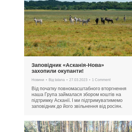
Заповідник «Асканія-Нова»
захопили окупанти!
Новини
Від
tatana
27.03.2023
1 Comment
Від початку повномасштабного вторгнення
наша Група займалася збором коштів на
підтримку Асканії. І ми підтримуватимемо
заповідник до його звільнення від росіян.