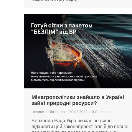
Мінагрополітики знайшло в Україні
зайві природні ресурси?
Новини
Від
tatana
20.03.2023
0 Comments
Верховна Рада України має не лише
відхилити цей законопроект, але й до повної