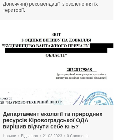
Донеччині) рекомендації з озеленення їх
території.
Департамент екології та природних
ресурсів Кіровоградської ОДА
вирішив відчути себе КГБ?
Новини
Від
tatana
21.03.2023
0 Comments