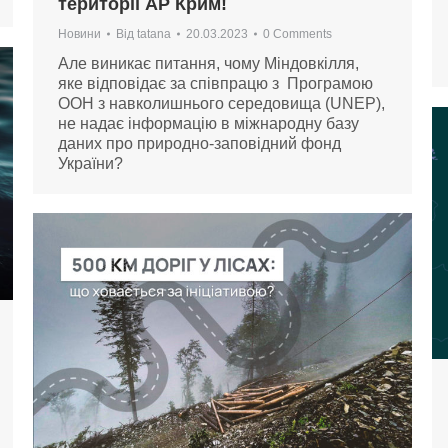
території АР Крим!
Новини
Від
tatana
20.03.2023
0 Comments
Але виникає питання, чому Міндовкілля,
яке відповідає за співпрацю з Програмою
ООН з навколишнього середовища (UNEP),
не надає інформацію в міжнародну базу
даних про природно-заповідний фонд
України?