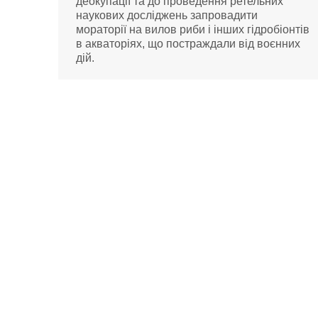
деокупації та до проведення ретельних
наукових досліджень запровадити
мораторії на вилов риби і інших гідробіонтів
в акваторіях, що постраждали від воєнних
дій.