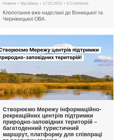
Новини
Від
tatana
17.03.2023
0 Comments
Клопотання вже надіслані до Вінницької та
Чернівецької ОВА.
Створюємо Мережу інформаційно-
рекреаційних центрів підтримки
природно-заповідних територій –
багатоденний туристичний
маршрут, платформу для співпраці