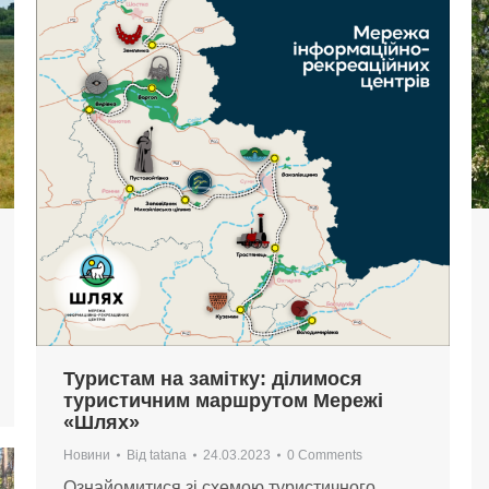
Туристам на замітку: ділимося
туристичним маршрутом Мережі
«Шлях»
Новини
Від
tatana
24.03.2023
0 Comments
Ознайомитися зі схемою туристичного