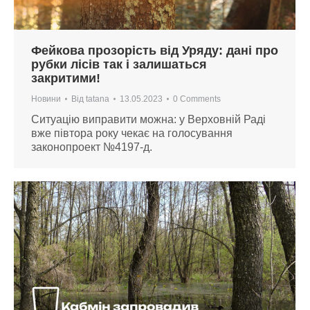
Фейкова прозорість від Уряду: дані про
рубки лісів так і залишаться
закритими!
Новини
Від
tatana
13.05.2023
0 Comments
Ситуацію виправити можна: у Верховній Раді
вже півтора року чекає на голосування
законопроект №4197-д.