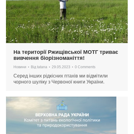
На території Ржищівської МОТГ триває
вивчення біорізноманіття!
Новини
Від
tatana
29.05.2023
0 Comments
Серед інших рідкісних птахів ми відмітили
чорного шуліку з Червоної книги України.