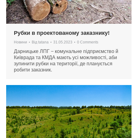
Рубки в проектованому заказнику!
Новини
Від
tatana
31.05.2023
0 Comments
Дарницьке ЛПГ − комунальне підприємство й
Київрада та КМДА мають усі можливості, аби
зупинити рубки на території, де планується
робити заказник.