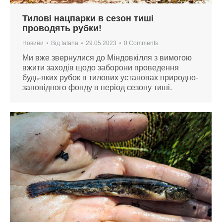
Тилові нацпарки в сезон тиші
проводять рубки!
Новини
Від
tatana
29.05.2023
0 Comments
Ми вже звернулися до Міндовкілля з вимогою
вжити заходів щодо заборони проведення
будь-яких рубок в тилових установах природно-
заповідного фонду в період сезону тиші.