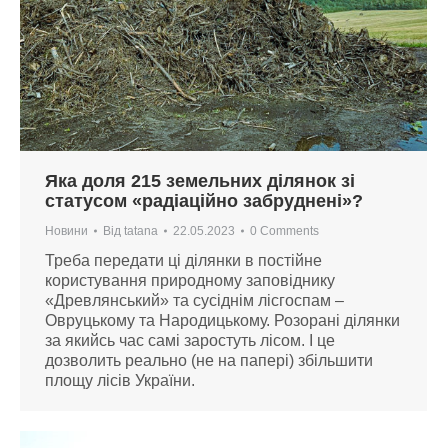
Яка доля 215 земельних ділянок зі
статусом «радіаційно забруднені»?
Новини
Від
tatana
22.05.2023
0 Comments
Треба передати ці ділянки в постійне
користування природному заповіднику
«Древлянський» та сусіднім лісгоспам –
Овруцькому та Народицькому. Розорані ділянки
за якийсь час самі заростуть лісом. І це
дозволить реально (не на папері) збільшити
площу лісів України.