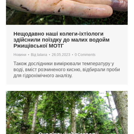
Нещодавно наші колеги-іхтіологи
здійснили поїздку до малих водойм
Ржищівської МОТГ
Новини
Від
tatana
26.05.2023
0 Comments
Також дослідники вимірювали температуру у
воді, вміст розчиненого кисню, відбирали проби
для гідрохімічного аналізу.