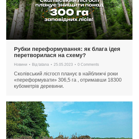
Рубки переформування: як блага ідея
перетворилася на схему?
Новини
Від
tatana
25.05.2023
0 Comments
Сколівський лісгосп планує в найближчі роки
«переформувати» 306,5 га , отримавши 18300
кубометрів деревини.