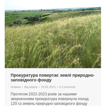
Прокуратура повертає землі природно-
заповідного фонду
Новини
Від
tatana
19.05.2023
0 Comments
Протягом 2022-2023 років за нашими
зверненнями прокуратура повернула понад
120 га земель природно-заповідного фонду