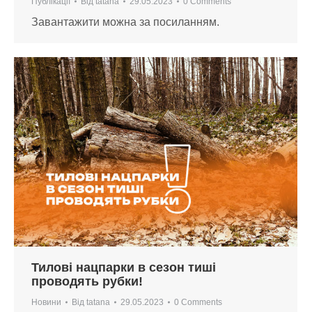
Публікації
Від
tatana
29.05.2023
0 Comments
Завантажити можна за посиланням.
Тилові нацпарки в сезон тиші
проводять рубки!
Новини
Від
tatana
29.05.2023
0 Comments