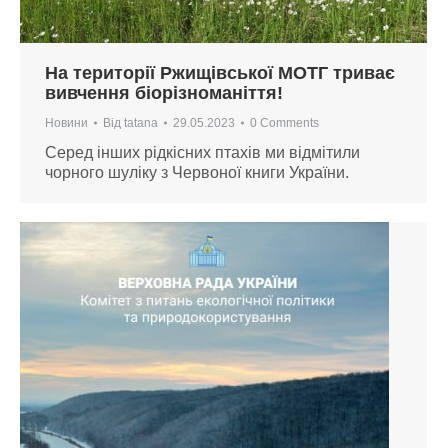
На території Ржищівської МОТГ триває
вивчення біорізноманіття!
Новини
Від
tatana
29.05.2023
0 Comments
Серед інших рідкісних птахів ми відмітили
чорного шуліку з Червоної книги України.