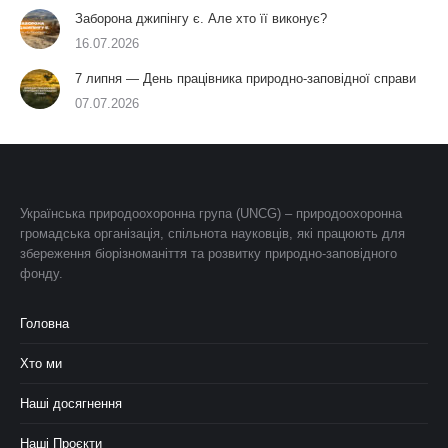
Заборона джипінгу є. Але хто її виконує?
16.07.2026
7 липня — День працівника природно-заповідної справи
07.07.2026
Українська природоохоронна група (UNCG) – природоохоронна
громадська організація, спільнота науковців, які працюють для
збереження біорізноманіття та розвитку природно-заповідного
фонду.
Головна
Хто ми
Наші досягнення
Наші Проєкти