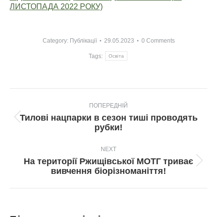
ЛИСТОПАДА 2022 РОКУ)
Category:
Публікації
29.05.2023
0 Comments
Tags:
Освіта
Post
ПОПЕРЕДНІЙ
navigation
Тилові нацпарки в сезон тиші проводять
Попередній
рубки!
пост:
NEXT
На території Ржищівської МОТГ триває
Next
вивчення біорізноманіття!
post: