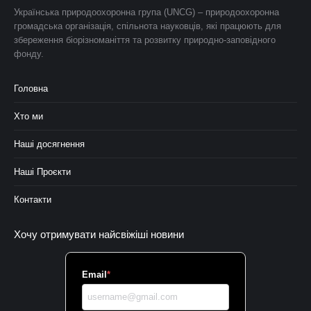
Українська природоохоронна група (UNCG) – природоохоронна
громадська організація, спільнота науковців, які працюють для
збереження біорізноманіття та розвитку природно-заповідного
фонду.
Головна
Хто ми
Наші досягнення
Наші Проєкти
Контакти
Хочу отримувати найсвіжіші новини
Email
*