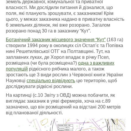
земель державної, комунальної та приватної
власності. Ми дослідили питання й дізналися, що
поля, які планують зрошувати, є заказником! Крім
цього, у межах заказника надано в приватну власність
6 земельних ділянок, які вже розорано. Загалом
розорано понад 30 га в заказнику “Кут”.
Ботанічний заказник місцевого значення “Кут”
(163 га)
створили 1994 року в околицях сіл Остап’є та Попівка
нині Решетилівської ОТГ на Полтавщині. Тут, на
заплавних луках, де Хорол впадає в річку Псел,
розміщена (чи була розміщена?)
одна з важливих
популяцій
рідкісного рябчика малого, а також
зростають ще 3 види рослин з Червоної книги України
Науковці
спеціально відвідують
цю територію, щоб
досліджувати рідкісні рослини.
На картинці (с.10 Звіту з ОВД) можна побачити, як
виглядає заказник в уяві фермерів, хоча на с.89
зазначено, що він розміщений на відстані 200 метрів
від планованої діяльності.