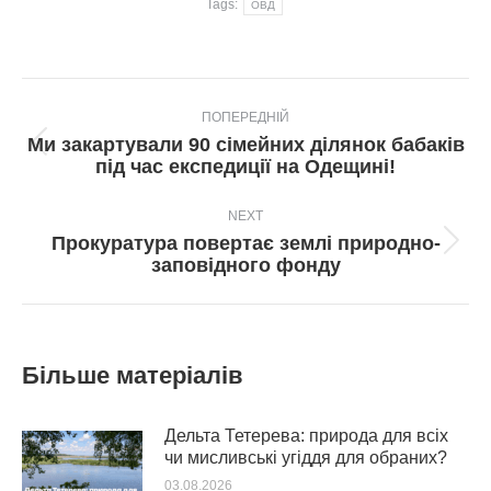
Tags:
ОВД
Post
ПОПЕРЕДНІЙ
navigation
Ми закартували 90 сімейних ділянок бабаків
Попередній
під час експедиції на Одещині!
пост:
NEXT
Прокуратура повертає землі природно-
Next
заповідного фонду
post:
Більше матеріалів
Дельта Тетерева: природа для всіх
чи мисливські угіддя для обраних?
03.08.2026