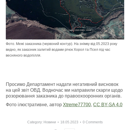
Фото. Межі заказника (червоний контур). На знімку від 05.2023 року
видно, як заказник залитий водами річок Хорол та Псел під час
весняного водопілля.
Просимо Департамент надати негативний висновок
на цей звіт ОВД. Водночас ми направили скарги щодо
розорювання заказника до правоохооронних органів.
Фото ілюстративне, автор
Xtreme77700
,
CC BY-SA 4.0
Category:
Новини
18.05.2023
0 Comments