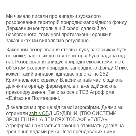
Ми чимало писали про випадки зухвалого
розорювання територій природно-заповідного фонду.
Державний контроль в цій сфері далекий до
бездоганного, тому нові протизаконні оранки в
заказниках ми виявляємо регулярно.
Законним розорювання степів і лук у заказниках бути
не може, навіть якщо їхня територія була надана під
паї. Розорювання знищує природні екосистеми, які є
об’єктом охорони природно-заповідного фонду. Отже,
кожен такий випадок підпадає під статтю 252
Кримінального кодексу. Власники паїв часто здають
ділянки в оренду фермерам, а ті вже здійснюють
правопорушення. Так сталося з ТОВ Агрофірма
«Еліта» на Полтавщині.
Дізналися ми про це від самої агрофірми. Днями ми
отримали
звіт з ОВД
«БУДІВНИЦТВО СИСТЕМИ
ЗРОШЕННЯ НА ЗЕМЛЯХ ТОВ АФГ «ЕЛІТА».
Агрофірма намагається законно отримати дозвіл на
зрошення водами річки Псел орендованих ними