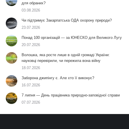
для обраних?
03.08.2026
Чи підтримує Закарпатська ОДА охорону природи?
23.07.2026
Понад 100 організацій — за ЮНЕСКО для Великого Лугу
20.07.2026
Волошка, яка росте лише в одній громаді України:
науковці перевірили, чи пережила вона війну
18.07.2026
Заборона джипінгу є. Але хто її виконує?
16.07.2026
7 липня — День працівника природно-заповідної справи
07.07.2026