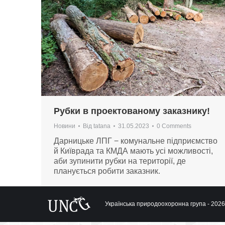
Рубки в проектованому заказнику!
Новини
Від
tatana
31.05.2023
0 Comments
Дарницьке ЛПГ − комунальне підприємство
й Київрада та КМДА мають усі можливості,
аби зупинити рубки на території, де
планується робити заказник.
Українська природоохоронна група - 2026