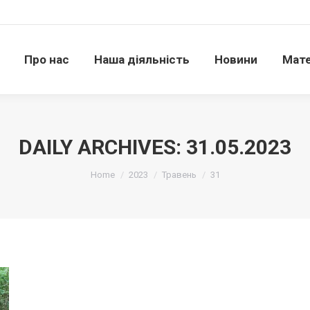
Про нас
Наша діяльність
Новини
Матері
Про нас
Наша діяльність
Новини
Мате
DAILY ARCHIVES:
31.05.2023
Ви тут:
Home
2023
Травень
31