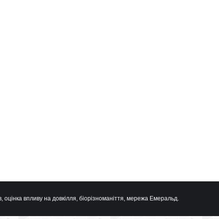
, оцінка впливу на довкілля, біорізноманіття, мережа Емеральд.