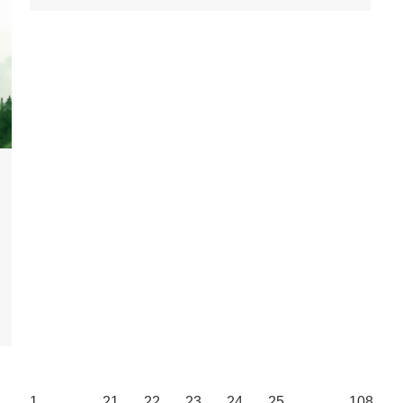
←
1
…
21
22
23
24
25
…
108