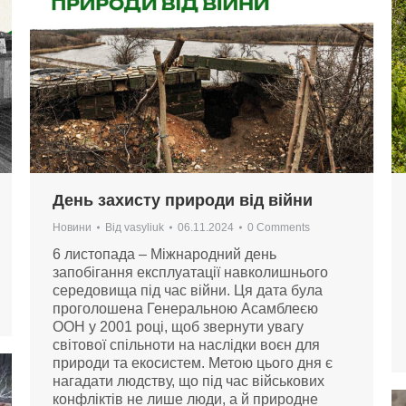
День захисту природи від війни
Новини
Від
vasyliuk
06.11.2024
0 Comments
6 листопада – Міжнародний день
запобігання експлуатації навколишнього
середовища під час війни. Ця дата була
проголошена Генеральною Асамблеєю
ООН у 2001 році, щоб звернути увагу
світової спільноти на наслідки воєн для
природи та екосистем. Метою цього дня є
нагадати людству, що під час військових
конфліктів не лише люди, а й природне