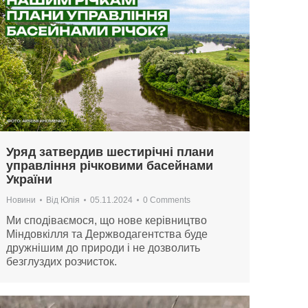
Уряд затвердив шестирічні плани
управління річковими басейнами
України
Новини
Від
Юлія
05.11.2024
0 Comments
Ми сподіваємося, що нове керівництво
Міндовкілля та Держводагентства буде
дружнішим до природи і не дозволить
безглуздих розчисток.