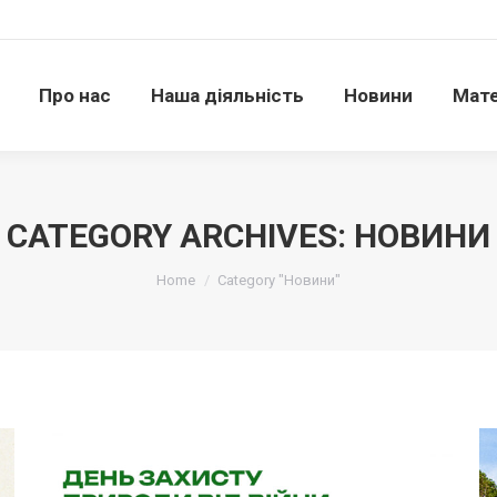
Про нас
Наша діяльність
Новини
Матері
Про нас
Наша діяльність
Новини
Мате
CATEGORY ARCHIVES:
НОВИНИ
Ви тут:
Home
Category "Новини"