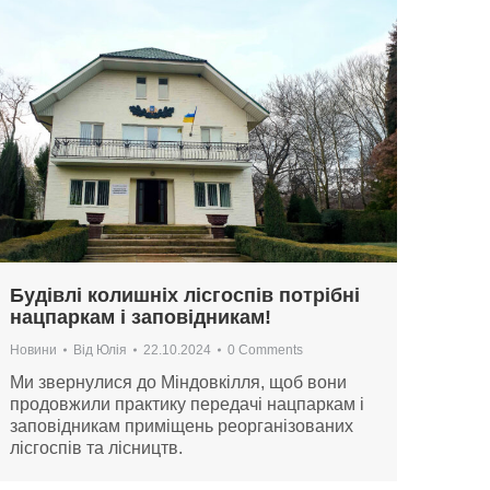
Будівлі колишніх лісгоспів потрібні
нацпаркам і заповідникам!
Новини
Від
Юлія
22.10.2024
0 Comments
Ми звернулися до Міндовкілля, щоб вони
продовжили практику передачі нацпаркам і
заповідникам приміщень реорганізованих
лісгоспів та лісництв.