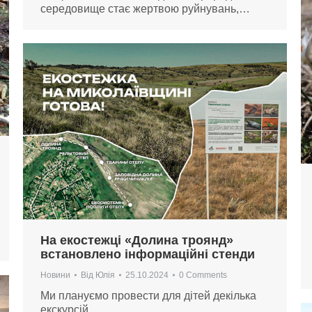
середовище стає жертвою руйнувань,…
На екостежці «Долина троянд»
встановлено інформаційні стенди
Новини
Від
Юлія
25.10.2024
0 Comments
Ми плануємо провести для дітей декілька
екскурсій.