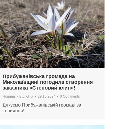
Прибужанівська громада на
Миколаївщині погодила створення
заказника «Степовий клин»!
Новини
Від
Юлія
29.10.2024
0 Comments
Дякуємо Прибужанівській громаді за
сприяння!