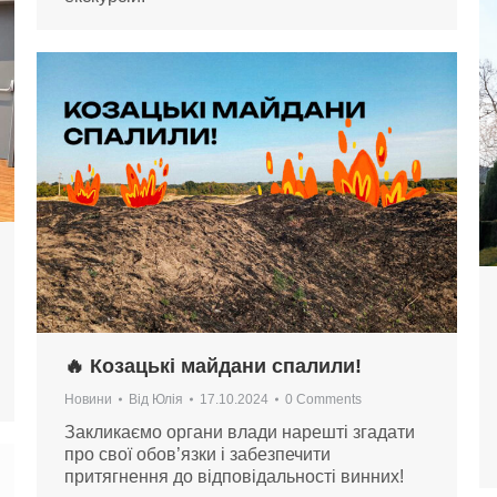
🔥 Козацькі майдани спалили!
Новини
Від
Юлія
17.10.2024
0 Comments
Закликаємо органи влади нарешті згадати
про свої обов’язки і забезпечити
притягнення до відповідальності винних!