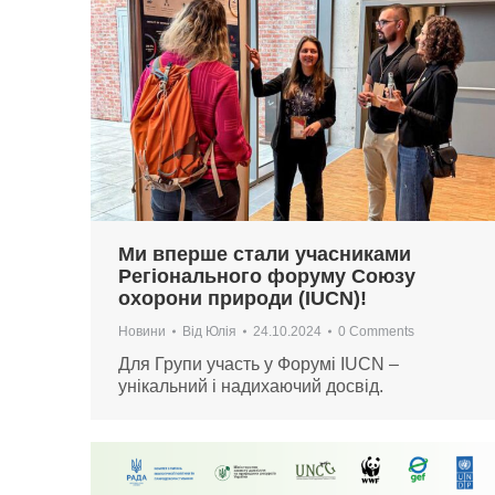
Ми вперше стали учасниками
Регіонального форуму Союзу
охорони природи (IUCN)!
Новини
Від
Юлія
24.10.2024
0 Comments
Для Групи участь у Форумі IUCN –
унікальний і надихаючий досвід.