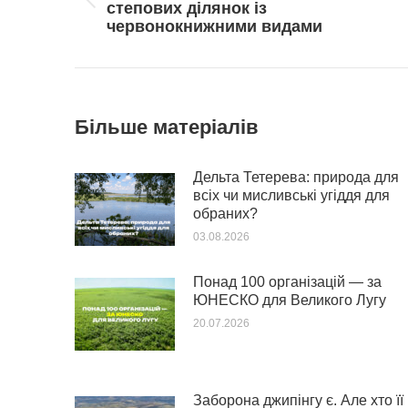
Попередній
степових ділянок із
пост:
червонокнижними видами
Більше матеріалів
Дельта Тетерева: природа для
всіх чи мисливські угіддя для
обраних?
03.08.2026
Понад 100 організацій — за
ЮНЕСКО для Великого Лугу
20.07.2026
Заборона джипінгу є. Але хто її