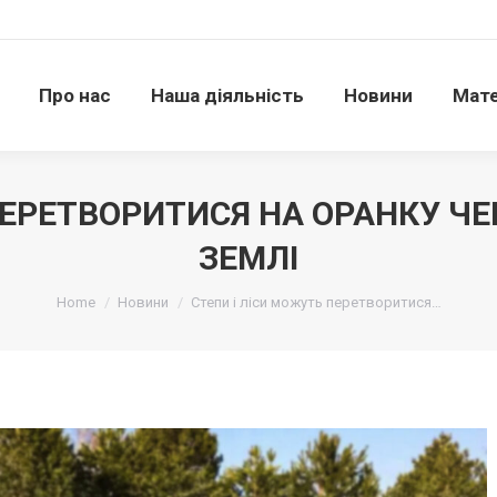
Про нас
Наша діяльність
Новини
Матері
Про нас
Наша діяльність
Новини
Мате
ПЕРЕТВОРИТИСЯ НА ОРАНКУ Ч
ЗЕМЛІ
Ви тут:
Home
Новини
Степи і ліси можуть перетворитися…