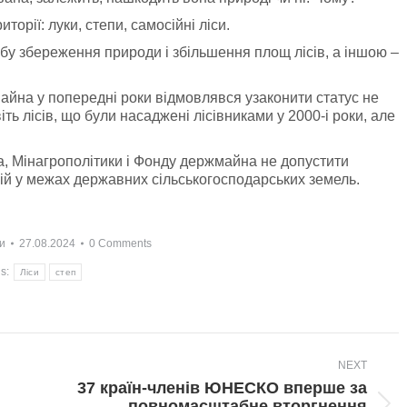
торії: луки, степи, самосійні ліси.
бу збереження природи і збільшення площ лісів, а іншою –
айна у попередні роки відмовлявся узаконити статус не
іть лісів, що були насаджені лісівниками у 2000-і роки, але
а, Мінагрополітики і Фонду держмайна не допустити
ій у межах державних сільськогосподарських земель.
и
27.08.2024
0 Comments
s:
Ліси
степ
NEXT
37 країн-членів ЮНЕСКО вперше за
повномасштабне вторгнення