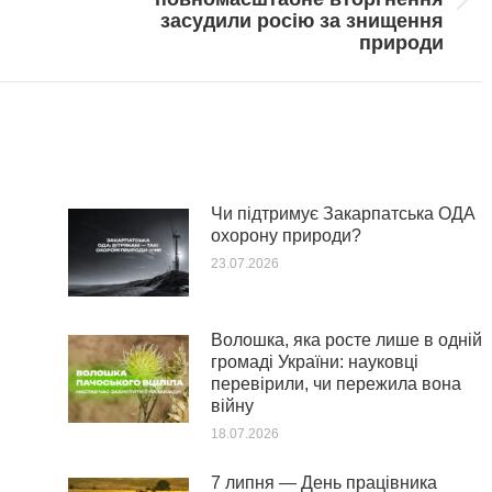
Next
засудили росію за знищення
post:
природи
Чи підтримує Закарпатська ОДА
охорону природи?
23.07.2026
Волошка, яка росте лише в одній
громаді України: науковці
перевірили, чи пережила вона
війну
18.07.2026
7 липня — День працівника