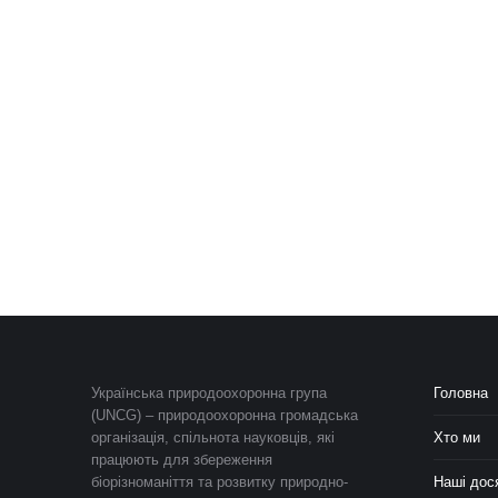
Українська природоохоронна група
Головна
(UNCG) – природоохоронна громадська
організація, спільнота науковців, які
Хто ми
працюють для збереження
біорізноманіття та розвитку природно-
Наші дос