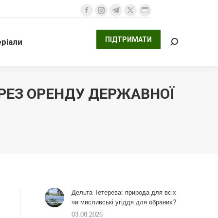
ПІДТРИМАТИ
али
Facebook
Instagram
Telegram
X
Website
Search:
сторінка
сторінка
сторінка
сторінка
сторінка
ПІДТРИМАТИ
ріали
відкривається
відкривається
відкривається
відкривається
відкривається
Search:
у
у
у
у
у
новому
новому
новому
новому
новому
вікні
вікні
вікні
вікні
вікні
ЕРЕЗ ОРЕНДУ ДЕРЖАВНОЇ
Дельта Тетерева: природа для всіх
чи мисливські угіддя для обраних?
03.08.2026