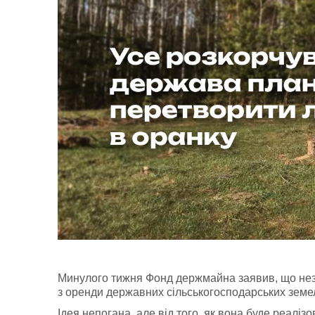
​​Минулого тижня Фонд держмайна заявив, що не
з оренди державних сільськогосподарських земе
Ідея непогана, але від того, як вона буде реаліз