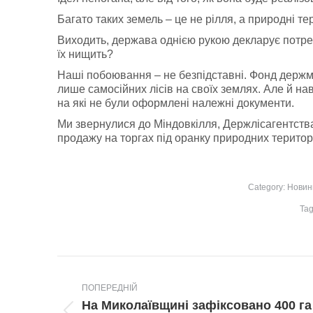
Багато таких земель – це не рілля, а природні тери
Виходить, держава однією рукою декларує потре
їх нищить?
Наші побоювання – не безпідставні. Фонд держм
лише самосійних лісів на своїх землях. Але й нав
на які не були оформлені належні документи.
Ми звернулися до Міндовкілля, Держлісагентств
продажу на торгах під оранку природних територ
Category:
Новин
Tag
Post
navigation
ПОПЕРЕДНІЙ
На Миколаївщині зафіксовано 400 га