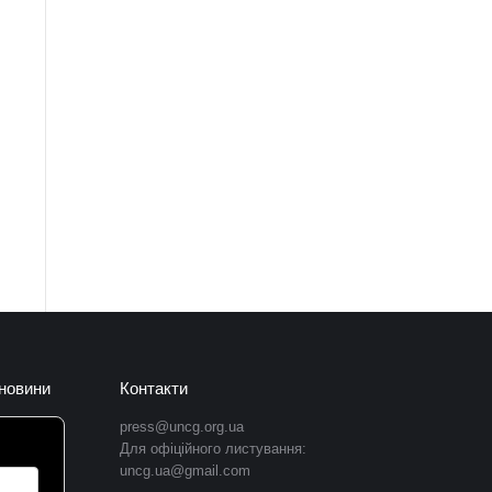
 новини
Контакти
press@uncg.org.ua
Для офіційного листування:
uncg.ua@gmail.com