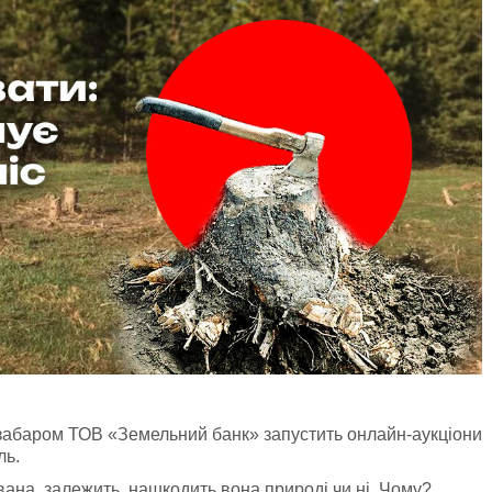
забаром ТОВ «Земельний банк» запустить онлайн-аукціони
ль.
ована, залежить, нашкодить вона природі чи ні. Чому?