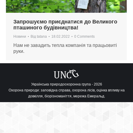
Запрошуємо приєднатися до Великого
пташиного будівництва!
Новини
Від
tatana
18.02.2022
0 Comments
Нам не завадить тепла компанія та працьовиті
руки.
Українська природоохоронна група - 2026
Охорона природи: заповідна справа, охорона лісів, оцінка впливу на
довкілля, біорізноманіття, мережа Емеральд.