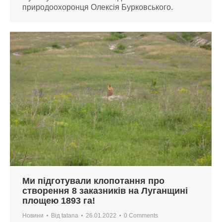
природоохоронця Олексія Бурковського.
Ми підготували клопотання про
створення 8 заказників на Луганщині
площею 1893 га!
Новини
Від
tatana
26.01.2022
0 Comments