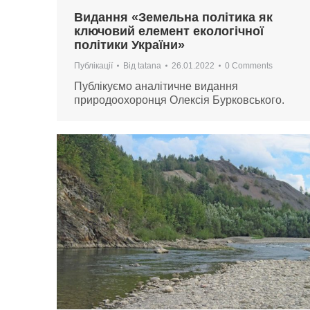
Видання «Земельна політика як
ключовий елемент екологічної
політики України»
Публікації
Від
tatana
26.01.2022
0 Comments
Публікуємо аналітичне видання
природоохоронця Олексія Бурковського.