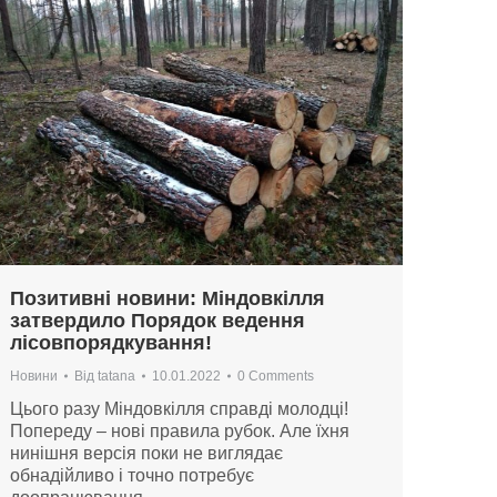
Позитивні новини: Міндовкілля
затвердило Порядок ведення
лісовпорядкування!
Новини
Від
tatana
10.01.2022
0 Comments
Цього разу Міндовкілля справді молодці!
Попереду – нові правила рубок. Але їхня
нинішня версія поки не виглядає
обнадійливо і точно потребує