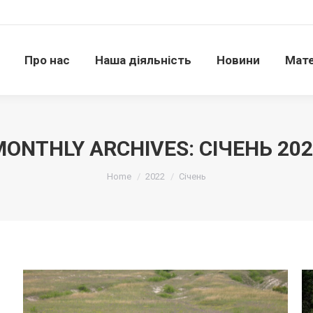
Про нас
Наша діяльність
Новини
Матері
Про нас
Наша діяльність
Новини
Мате
MONTHLY ARCHIVES:
СІЧЕНЬ 20
Ви тут:
Home
2022
Січень