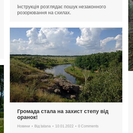
Інструкція розглядає пошук незаконного
розорювання на схилах.
Громада стала на захист степу від
оранок!
Новини
Від
tatana
10.01.2022
0 Comments