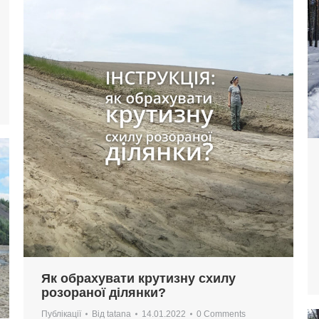
Як обрахувати крутизну схилу
розораної ділянки?
Публікації
Від
tatana
14.01.2022
0 Comments