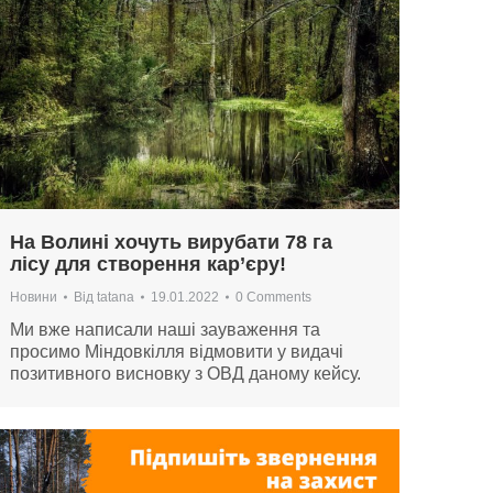
На Волині хочуть вирубати 78 га
лісу для створення кар’єру!
Новини
Від
tatana
19.01.2022
0 Comments
Ми вже написали наші зауваження та
просимо Міндовкілля відмовити у видачі
позитивного висновку з ОВД даному кейсу.