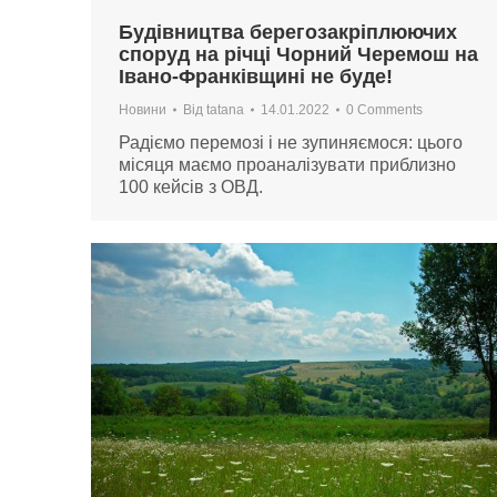
Будівництва берегозакріплюючих
споруд на річці Чорний Черемош на
Івано-Франківщині не буде!
Новини
Від
tatana
14.01.2022
0 Comments
Радіємо перемозі і не зупиняємося: цього
місяця маємо проаналізувати приблизно
100 кейсів з ОВД.