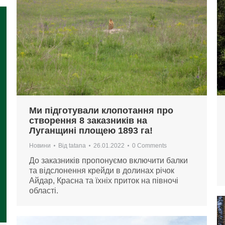
Ми підготували клопотання про
створення 8 заказників на
Луганщині площею 1893 га!
Новини
Від
tatana
26.01.2022
0 Comments
До заказників пропонуємо включити балки
та відслонення крейди в долинах річок
Айдар, Красна та їхніх приток на півночі
області.