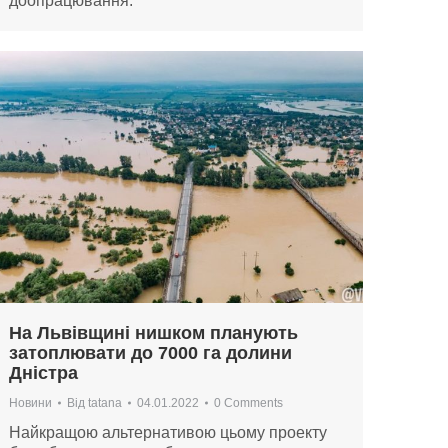
доопрацювання.
На Львівщині нишком планують
затоплювати до 7000 га долини
Дністра
Новини
Від
tatana
04.01.2022
0 Comments
Найкращою альтернативою цьому проекту