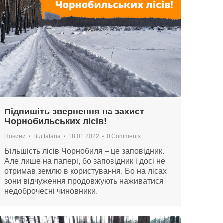
Підпишіть звернення на захист
Чорнобильських лісів!
Новини
Від
tatana
18.01.2022
0 Comments
Більшість лісів Чорнобиля – це заповідник.
Але лише на папері, бо заповідник і досі не
отримав землю в користування. Бо на лісах
зони відчуження продовжують наживатися
недоброчесні чиновники.