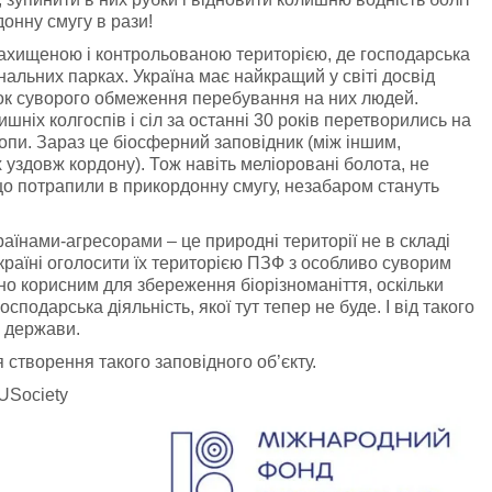
онну смугу в рази!
захищеною і контрольованою територією, де господарська
нальних парках. Україна має найкращий у світі досвід
ок суворого обмеження перебування на них людей.
ніх колгоспів і сіл за останні 30 років перетворились на
пи. Зараз це біосферний заповідник (між іншим,
 уздовж кордону). Тож навіть меліоровані болота, не
 що потрапили в прикордонну смугу, незабаром стануть
раїнами-агресорами – це природні території не в складі
раїні оголосити їх територією ПЗФ з особливо суворим
о корисним для збереження біорізноманіття, оскільки
подарська діяльність, якої тут тепер не буде. І від такого
 держави.
 створення такого заповідного об’єкту.
USociety