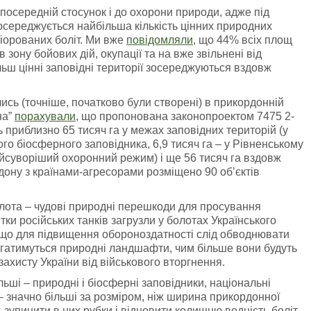
осередній стосунок і до охорони природи, адже під
осереджується найбільша кількість цінних природних
ліорованих боліт. Ми вже
повідомляли
, що 44% всіх площ
зону бойових дій, окупації та на вже звільнені від
ільш цінні заповідні території зосереджуються вздовж
сь (точніше, початково були створені) в прикордонній
на”
порахували
, що пропонована законопроектом 7475 2-
ь приблизно 65 тисяч га у межах заповідних територій (у
ого біосферного заповідника, 6,9 тисяч га – у Рівненському
айсуворіший охоронний режим) і ще 56 тисяч га вздовж
рдону з країнами-агресорами розміщено 90 об’єктів
 болота – чудові природні перешкоди для просування
тки російських танків загрузли у болотах Українського
 що для підвищення обороноздатності слід обводнювати
рігатимуться природні ландшафти, чим більше вони будуть
ахисту України від військового вторгнення.
льші – природні і біосферні заповідники, національні
– значно більші за розміром, ніж ширина прикордонної
, зупинити в них рубки і відновити колишню водність боліт