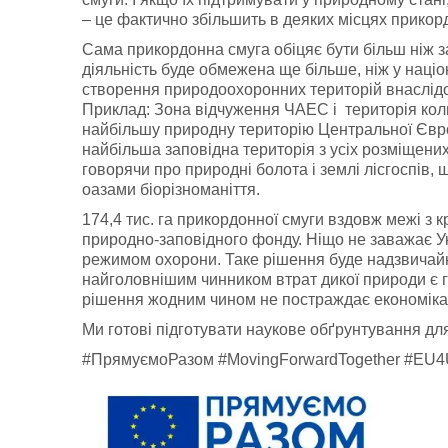
– це фактично збільшить в деяких місцях прикорд
Сама прикордонна смуга обіцяє бути більш ніж 
діяльність буде обмежена ще більше, ніж у націо
створення природоохоронних територій внаслід
Приклад: Зона відчуження ЧАЕС і територія колиш
найбільшу природну територію Центральної Євро
найбільша заповідна територія з усіх розміщених
говорячи про природні болота і землі лісгоспів,
оазами біорізноманіття.
174,4 тис. га прикордонної смуги вздовж межі з к
природно-заповідного фонду. Ніщо не заважає Ук
режимом охорони. Таке рішення буде надзвичайн
найголовнішим чинником втрат дикої природи є гос
рішення жодним чином не постраждає економіка
Ми готові підготувати наукове обґрунтування для
#ПрямуємоРазом #MovingForwardTogether #EU4