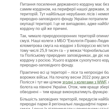
Питання посилення державного кордону має безп
самим кордоном, на периферії нашої держави, з
територій. Тут найбільше нерубаних лісів і неме
природно-заповідного фонду України потрапили в 
окупації території. І це не випадково, адже найб
кордону по цій же причині.
Так, чимало природоохоронних територій опинили
смузі. Наші колеги з МБО “Екологія-Право-Люди
кілометрова смуга на кордоні з Білоруссю містит
тому числі 25,9 тисяч га – у межах Чорнобильськ
та Поліському природних заповідниках, де діє н
кордону з росією. Усього вздовж сухопутного ко
природно-заповідного фонду.
Практично всі ці території – ліси та непрохідні
ворожих військ. На початку весни 2022 року деся
Полісся і тут ми цілком
згодні з колегами з WWF
,
болота на півночі України. Отож, чим краще збе
обводнені – тим краще виконуватимуть функцію з
Більшість заповідних територій, передусім найбі
природні парки й регіональні ландшафтні парки 
смуги. І якщо їх підтримувати у природному стані