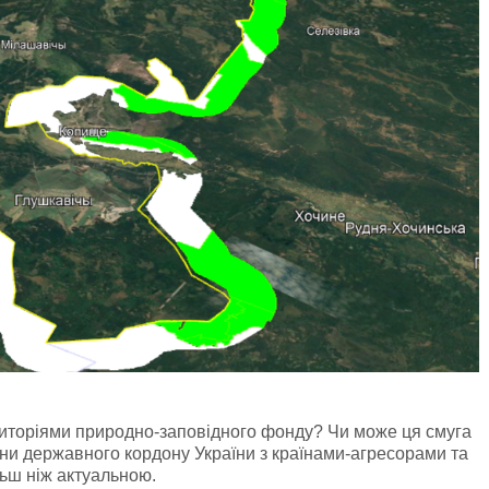
риторіями природно-заповідного фонду? Чи може ця смуга
и державного кордону України з країнами-агресорами та
ьш ніж актуальною.