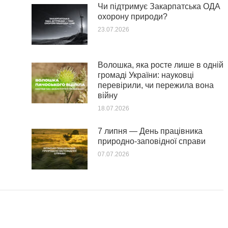
Чи підтримує Закарпатська ОДА
охорону природи?
23.07.2026
Волошка, яка росте лише в одній
громаді України: науковці
перевірили, чи пережила вона
війну
18.07.2026
7 липня — День працівника
природно-заповідної справи
07.07.2026