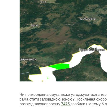
Чи прикордонна смуга може узгоджуватися з те
сама стати заповідною зоною? Посилення охорон
розгляд законопроекту
7475
зробили цю тему біл