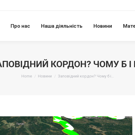
Про нас
Наша діяльність
Новини
Матері
Про нас
Наша діяльність
Новини
Мате
АПОВІДНИЙ КОРДОН? ЧОМУ Б І Н
Ви тут:
Home
Новини
Заповідний кордон? Чому б і…