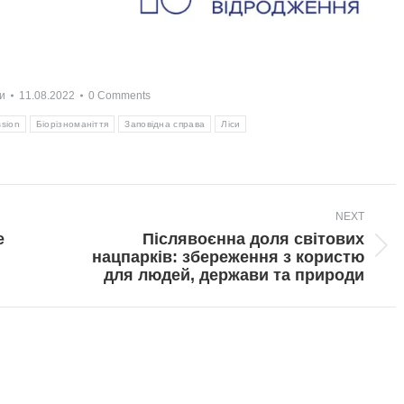
и
11.08.2022
0 Comments
ssion
Біорізноманіття
Заповідна справа
Ліси
NEXT
е
Післявоєнна доля світових
Next
нацпарків: збереження з користю
post:
для людей, держави та природи