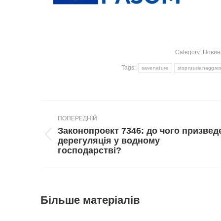
Category:
Новин
Tags:
savenature
stoprussianaggre
Post
ПОПЕРЕДНІЙ
navigation
Законопроект 7346: до чого призвед
Попередній
дерегуляція у водному
пост:
господарстві?
Більше матеріалів