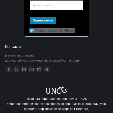
Підписатися
Предоставлено SendPulse
Контакти
press@uncg.org.ua
Для офіційного листування:
uncg.ua@gmail.com
Find us on:
Facebook
X
Instagram
Mail
Website
Telegram
сторінка
сторінка
сторінка
сторінка
сторінка
сторінка
відкривається
відкривається
відкривається
відкривається
відкривається
відкривається
у
у
у
у
у
у
новому
новому
новому
новому
новому
новому
Українська природоохоронна група - 2026
Охорона природи: заповідна справа, охорона лісів, оцінка впливу на
вікні
вікні
вікні
вікні
вікні
вікні
довкілля, біорізноманіття, мережа Емеральд.