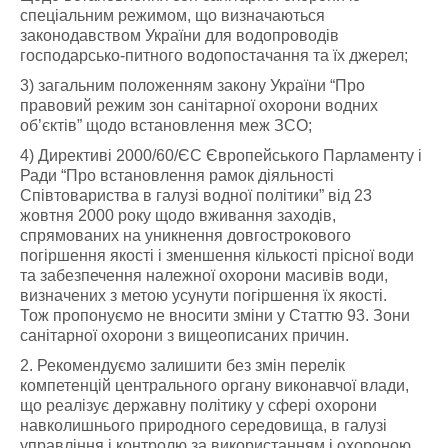
спеціальним режимом, що визначаються
законодавством України для водопроводів
господарсько-питного водопостачання та їх джерел;
3) загальним положенням закону України “Про
правовий режим зон санітарної охорони водних
об’єктів” щодо встановлення меж ЗСО;
4) Директиві 2000/60/ЄС Європейського Парламенту і
Ради “Про встановлення рамок діяльності
Співтовариства в галузі водної політики” від 23
жовтня 2000 року щодо вживання заходів,
спрямованих на уникнення довгострокового
погіршення якості і зменшення кількості прісної води
та забезпечення належної охорони масивів води,
визначених з метою усунути погіршення їх якості.
Тож пропонуємо не вносити зміни у Статтю 93. Зони
санітарної охорони з вищеописаних причин.
2. Рекомендуємо залишити без змін перелік
компетенцій центрального органу виконавчої влади,
що реалізує державну політику у сфері охорони
навколишнього природного середовища, в галузі
управління і контролю за використанням і охороною