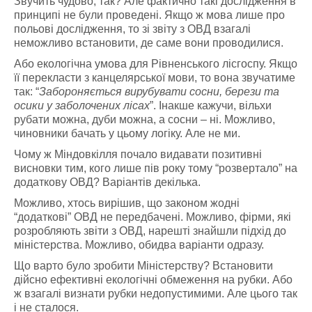
Звучить чудово, так? Але фактично такі дослідження в
принципі не були проведені. Якщо ж мова лише про
польові дослідження, то зі звіту з ОВД взагалі
неможливо встановити, де саме вони проводилися.
Або екологічна умова для Рівненського лісгоспу. Якщо
її перекласти з канцелярської мови, то вона звучатиме
так: “
Забороняється вирубувати сосни, берези та
осики у заболочених лісах
”. Інакше кажучи, вільхи
рубати можна, дуби можна, а сосни – ні. Можливо,
чиновники бачать у цьому логіку. Але не ми.
Чому ж Міндовкілля почало видавати позитивні
висновки тим, кого лише пів року тому “розвертало” на
додаткову ОВД? Варіантів декілька.
Можливо, хтось вирішив, що законом жодні
“додаткові” ОВД не передбачені. Можливо, фірми, які
розробляють звіти з ОВД, нарешті знайшли підхід до
міністерства. Можливо, обидва варіанти одразу.
Що варто було зробити Міністерству? Встановити
дійсно ефективні екологічні обмеження на рубки. Або
ж взагалі визнати рубки недопустимими. Але цього так
і не сталося.