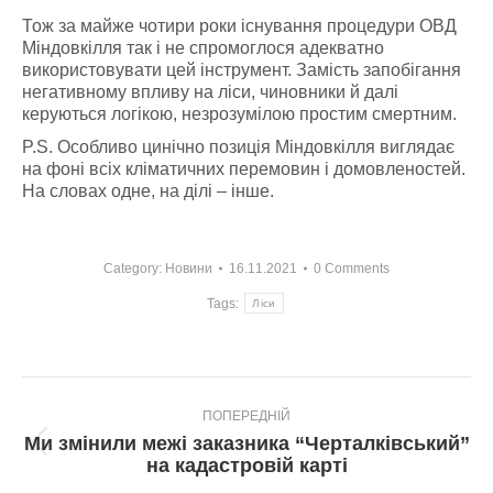
Тож за майже чотири роки існування процедури ОВД
Міндовкілля так і не спромоглося адекватно
використовувати цей інструмент. Замість запобігання
негативному впливу на ліси, чиновники й далі
керуються логікою, незрозумілою простим смертним.
P.S. Особливо цинічно позиція Міндовкілля виглядає
на фоні всіх кліматичних перемовин і домовленостей.
На словах одне, на ділі – інше.
Category:
Новини
16.11.2021
0 Comments
Tags:
Ліси
Post
ПОПЕРЕДНІЙ
navigation
Ми змінили межі заказника “Черталківський”
Попередній
на кадастровій карті
пост: