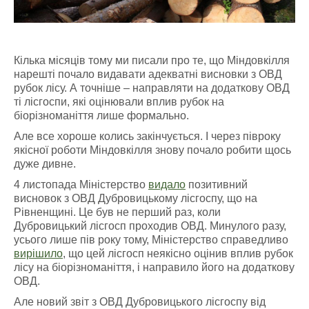
Кілька місяців тому ми писали про те, що Міндовкілля
нарешті почало видавати адекватні висновки з ОВД
рубок лісу. А точніше – направляти на додаткову ОВД
ті лісгоспи, які оцінювали вплив рубок на
біорізноманіття лише формально.
Але все хороше колись закінчується. І через півроку
якісної роботи Міндовкілля знову почало робити щось
дуже дивне.
4 листопада Міністерство
видало
позитивний
висновок з ОВД Дубровицькому лісгоспу, що на
Рівненщині. Це був не перший раз, коли
Дубровицький лісгосп проходив ОВД. Минулого разу,
усього лише пів року тому, Міністерство справедливо
вирішило
, що цей лісгосп неякісно оцінив вплив рубок
лісу на біорізноманіття, і направило його на додаткову
ОВД.
Але новий звіт з ОВД Дубровицького лісгоспу від