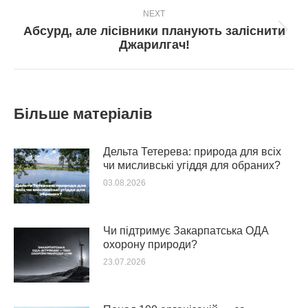
NEXT
Абсурд, але лісівники планують заліснити
Next
Джарилгач!
post:
Більше матеріалів
Дельта Тетерева: природа для всіх
чи мисливські угіддя для обраних?
03.08.2026
Чи підтримує Закарпатська ОДА
охорону природи?
23.07.2026