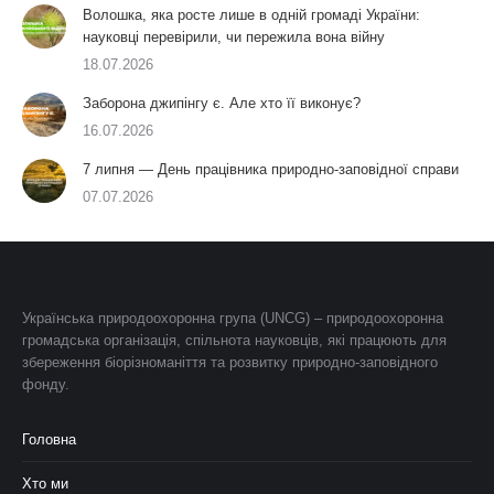
Волошка, яка росте лише в одній громаді України:
науковці перевірили, чи пережила вона війну
18.07.2026
Заборона джипінгу є. Але хто її виконує?
16.07.2026
7 липня — День працівника природно-заповідної справи
07.07.2026
Українська природоохоронна група (UNCG) – природоохоронна
громадська організація, спільнота науковців, які працюють для
збереження біорізноманіття та розвитку природно-заповідного
фонду.
Головна
Хто ми