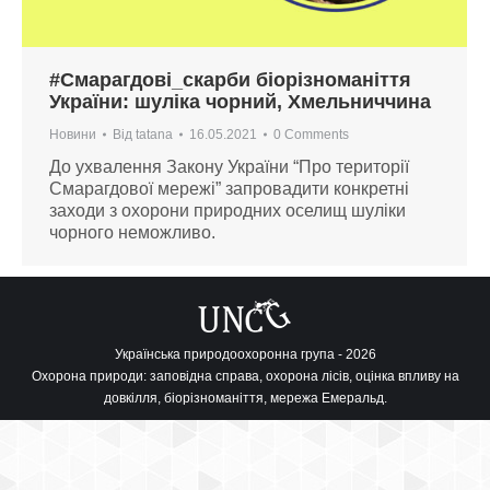
#Смарагдові_скарби біорізноманіття
України: шуліка чорний, Хмельниччина
Новини
Від
tatana
16.05.2021
0 Comments
До ухвалення Закону України “Про території
Смарагдової мережі” запровадити конкретні
заходи з охорони природних оселищ шуліки
чорного неможливо.
Українська природоохоронна група - 2026
Охорона природи: заповідна справа, охорона лісів, оцінка впливу на
довкілля, біорізноманіття, мережа Емеральд.