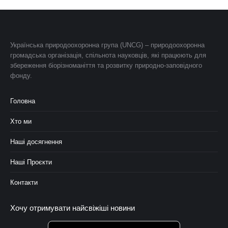
Українська природоохоронна група (UNCG) – природоохоронна
громадська організація, спільнота науковців, які працюють для
збереження біорізноманіття та розвитку природно-заповідного
фонду.
Головна
Хто ми
Наші досягнення
Наші Проєкти
Контакти
Хочу отримувати найсвіжіші новини