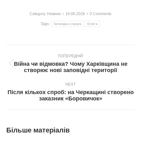
Category:
Новини
16.06.2026
0 Comments
Tags:
Заповідна справа
Освіта
Post
ПОПЕРЕДНІЙ
navigation
Війна чи відмовка? Чому Харківщина не
Попередній
створює нові заповідні території
пост:
NEXT
Після кількох спроб: на Черкащині створено
Next
заказник «Боровичок»
post:
Більше матеріалів