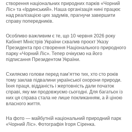
створення національних природних парків «Чорний
Ліс» та «Ірдинський». Наша організація нині працює
над реалізацією цих задумів, прагнучи завершити
справу попередників.
Особливо важливим є те, що 10 червня 2026 року
Кабінет Міністрів України схвалив проєкт Указу
Президента про створення Національного природного
парку «Чорний Ліс». Тепер очікуємо на його
підписання Президентом України.
Схиляємо голови перед пам’яттю тих, хто сто років
тому заклав підвалини української охорони природи.
Їхня праця, відданість і жертовність дали початок
справі, яку ми продовжуємо сьогодні. Для багатьох із
них ця справа стала не лише покликанням, а й ціною
власного життя.
На фото — майбутній національний природний парк
«Чорний Ліс». Фотографія Ігоря Сіренка.