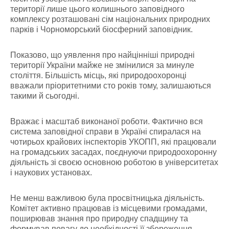
території лише цього колишнього заповідного
комплексу розташовані сім національних природних
парків і Чорноморський біосферний заповідник.
Показово, що уявлення про найцінніші природні
території України майже не змінилися за минуле
століття. Більшість місць, які природоохоронці
вважали пріоритетними сто років тому, залишаються
такими й сьогодні.
Вражає і масштаб виконаної роботи. Фактично вся
система заповідної справи в Україні спиралася на
чотирьох крайових інспекторів УКОПП, які працювали
на громадських засадах, поєднуючи природоохоронну
діяльність зі своєю основною роботою в університетах
і наукових установах.
Не менш важливою була просвітницька діяльність.
Комітет активно працював із місцевими громадами,
поширював знання про природну спадщину та
формував повагу до необхідності її збереження.