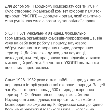
Для допомоги Народному комісаріату освіти УСРР
було створено Український комітет охорони пам’яток
природи (УКОПП) — дорадчий орган, який фактично
став рушійною силою розвитку заповідної справи.
УКОПП був унікальним явищем. Формально
громадська організація фахівців-природознавців, він
узяв на себе всю роботу з пошуку, наукового
обґрунтування та створення природоохоронних
територій. До його складу входили науковці,
викладачі, вчителі, працівники заповідників, а також
мисливці й рибалки. Членство в УКОПП вважалося
почесним і престижним.
Саме 1926–1932 роки стали найбільш продуктивним
періодом в історії української охорони природи. За цей
час було створено понад 600 природоохоронних
територій. Особливе місце серед них займали
Надморські заповідники, які простягалися майже
безперервною смугою від Кінбурнської коси до Кривої
Коси на узбережжі Азовського моря. Сьогодні на