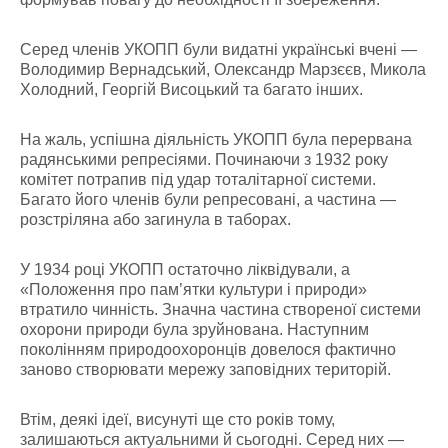
Серед членів УКОПП були видатні українські вчені —
Володимир Вернадський, Олександр Марзєєв, Микола
Холодний, Георгій Висоцький та багато інших.
На жаль, успішна діяльність УКОПП була перервана
радянськими репресіями. Починаючи з 1932 року
комітет потрапив під удар тоталітарної системи.
Багато його членів були репресовані, а частина —
розстріляна або загинула в таборах.
У 1934 році УКОПП остаточно ліквідували, а
«Положення про пам’ятки культури і природи»
втратило чинність. Значна частина створеної системи
охорони природи була зруйнована. Наступним
поколінням природоохоронців довелося фактично
заново створювати мережу заповідних територій.
Втім, деякі ідеї, висунуті ще сто років тому,
залишаються актуальними й сьогодні. Серед них —