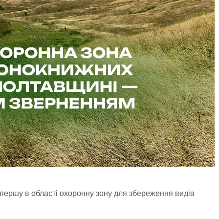
ершу в області охоронну зону для збереження видів