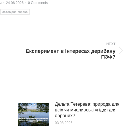
и
24.06.2026
0 Comments
Заповідна справа
NEXT
Експеримент в інтересах дерибану
Next
ПЗФ?
post:
Дельта Тетерева: природа для
всіх чи мисливські угіддя для
обраних?
03.08.2026