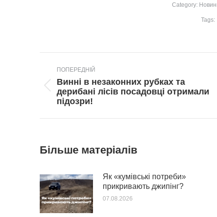
Category:
Новин
Tags:
Post
ПОПЕРЕДНІЙ
navigation
Винні в незаконних рубках та
Попередній
дерибані лісів посадовці отримали
пост:
підозри!
Більше матеріалів
Як «кумівські потреби»
прикривають джипінг?
07.08.2026