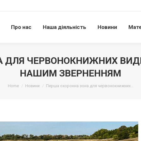
Про нас
Наша діяльність
Новини
Матері
Про нас
Наша діяльність
Новини
Мате
 ДЛЯ ЧЕРВОНОКНИЖНИХ ВИДІ
НАШИМ ЗВЕРНЕННЯМ
Ви тут:
Home
Новини
Перша охоронна зона для червонокнижних…