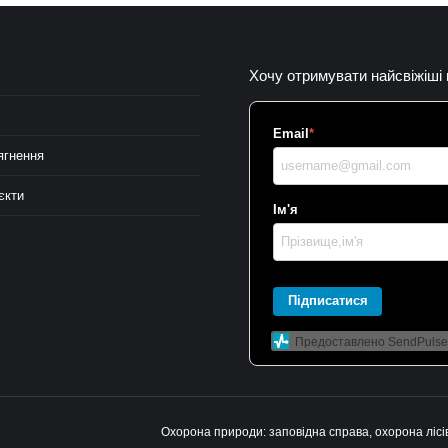
Хочу отримувати найсвіжіші
Email
*
ягнення
єкти
Ім'я
Підписатися
Предоставлено SendPulse
Охорона природи: заповідна справа, охорона лісів