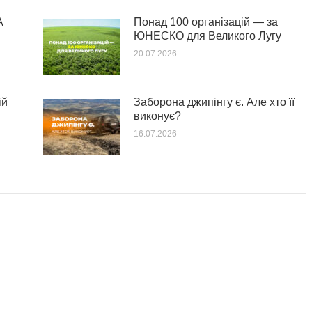
А
Понад 100 організацій — за
ЮНЕСКО для Великого Лугу
20.07.2026
ій
Заборона джипінгу є. Але хто її
виконує?
16.07.2026