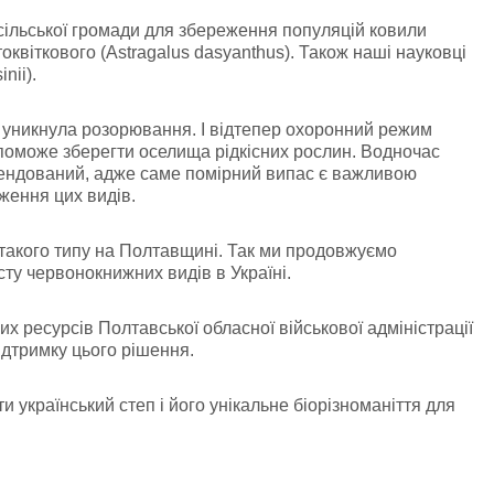
сільської громади для збереження популяцій ковили
токвіткового (Astragalus dasyanthus).
Також наші науковці
nii).
ка уникнула розорювання. І відтепер охоронний режим
поможе зберегти оселища рідкісних рослин. Водночас
мендований, адже саме помірний випас є важливою
ження цих видів.
такого типу на Полтавщині. Так ми продовжуємо
ту червонокнижних видів в Україні.
х ресурсів Полтавської обласної військової адміністрації
підтримку цього рішення.
 український степ і його унікальне біорізноманіття для