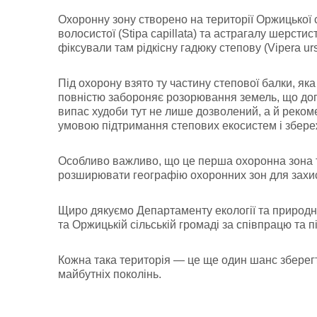
Охоронну зону створено на території Оржицької 
волосистої (Stipa capillata) та астрагалу шерстис
фіксували там рідкісну гадюку степову (Vipera ursi
Під охорону взято ту частину степової балки, я
повністю забороняє розорювання земель, що до
випас худоби тут не лише дозволений, а й реко
умовою підтримання степових екосистем і збере
Особливо важливо, що це перша охоронна зона 
розширювати географію охоронних зон для захис
Щиро дякуємо Департаменту екології та природни
та Оржицькій сільській громаді за співпрацю та 
Кожна така територія — це ще один шанс зберегти
майбутніх поколінь.