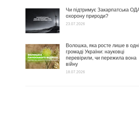
Чи підтримує Закарпатська ОД
охорону природи?
23.07.2026
Волошка, яка росте лише в одн
громаді України: науковці
перевірили, чи пережила вона
війну
18.07.2026