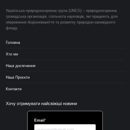
Українська природоохоронна група (UNCG) – природоохоронна
громадська організація, спільнота науковців, які працюють для
збереження біорізноманіття та розвитку природно-заповідного
фонду.
Головна
Хто ми
Наші досягнення
Наші Проєкти
Контакти
Хочу отримувати найсвіжіші новини
Email
*