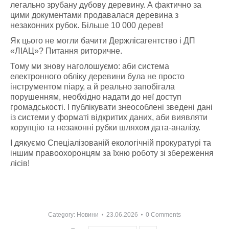
легально зрубану дубову деревину. А фактично за
цими документами продавалася деревина з
незаконних рубок. Більше 10 000 дерев!
Як цього не могли бачити Держлісагентство і ДП
«ЛІАЦ»? Питання риторичне.
Тому ми знову наголошуємо: аби система
електронного обліку деревини була не просто
інструментом піару, а й реально запобігала
порушенням, необхідно надати до неї доступ
громадськості. І публікувати знеособлені зведені дані
із системи у форматі відкритих даних, аби виявляти
корупцію та незаконні рубки шляхом дата-аналізу.
І дякуємо Спеціалізованій екологічній прокуратурі та
іншим правоохоронцям за їхню роботу зі збереження
лісів!
Category:
Новини
23.06.2026
0 Comments