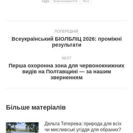
Tags:
Біорізноманіття
Ліси
Post
ПОПЕРЕДНІЙ
navigation
Всеукраїнський БІОЛБЛІЦ 2026: проміжні
Попередній
результати
пост:
NEXT
Перша охоронна зона для червонокнижних
Next
видів на Полтавщині — за нашим
post:
зверненням
Більше матеріалів
Дельта Тетерева: природа для всіх
чи мисливські угіддя для обраних?