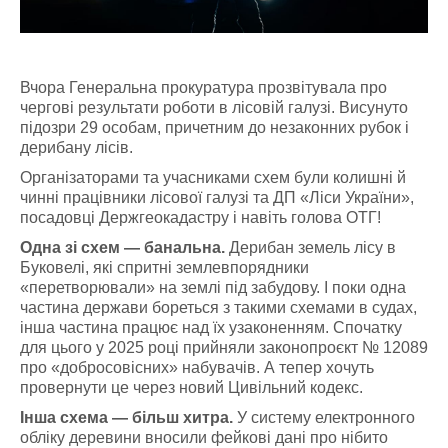
Вчора Генеральна прокуратура прозвітувала про
чергові результати роботи в лісовій галузі. Висунуто
підозри 29 особам, причетним до незаконних рубок і
дерибану лісів.
Організаторами та учасниками схем були колишні й
чинні працівники лісової галузі та ДП «Ліси України»,
посадовці Держгеокадастру і навіть голова ОТГ!
Одна зі схем — банальна.
Дерибан земель лісу в
Буковелі, які спритні землевпорядники
«перетворювали» на землі під забудову. І поки одна
частина держави бореться з такими схемами в судах,
інша частина працює над їх узаконенням. Спочатку
для цього у 2025 році прийняли законопроєкт № 12089
про «добросовісних» набувачів. А тепер хочуть
провернути це через новий Цивільний кодекс.
Інша схема — більш хитра.
У систему електронного
обліку деревини вносили фейкові дані про нібито