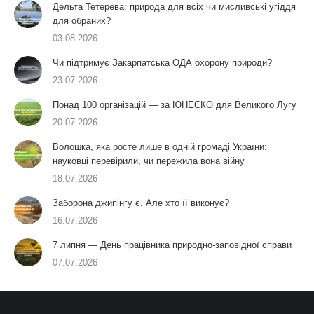
Дельта Тетерева: природа для всіх чи мисливські угіддя
для обраних?
03.08.2026
Чи підтримує Закарпатська ОДА охорону природи?
23.07.2026
Понад 100 організацій — за ЮНЕСКО для Великого Лугу
20.07.2026
Волошка, яка росте лише в одній громаді України:
науковці перевірили, чи пережила вона війну
18.07.2026
Заборона джипінгу є. Але хто її виконує?
16.07.2026
7 липня — День працівника природно-заповідної справи
07.07.2026