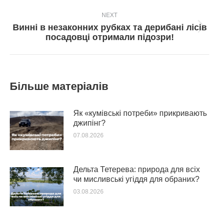
NEXT
Винні в незаконних рубках та дерибані лісів
Next
посадовці отримали підозри!
post:
Більше матеріалів
Як «кумівські потреби» прикривають
джипінг?
07.08.2026
Дельта Тетерева: природа для всіх
чи мисливські угіддя для обраних?
03.08.2026