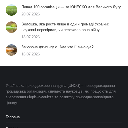
Понад 100 організацій — за ЮНЕСКО для Великого Лугу
20.07.2026
Волошка, яка росте лише в одній громаді України:
науковці перевірили, чи пережила вона війну
18.07.2026
Заборона джипінгу є. Але хто її виконує?
16.07.2026
Українська природоохоронна група (UNCG) – природоохоронна
громадська організація, спільнота науковців, які працюють для
збереження біорізноманіття та розвитку природно-заповідного
фонду.
Головна