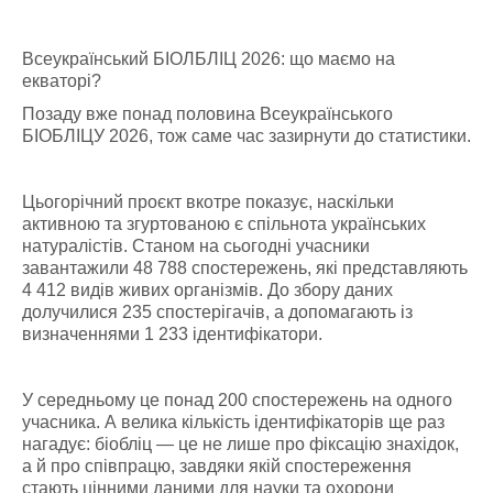
Всеукраїнський БІОЛБЛІЦ 2026: що маємо на
екваторі?
Позаду вже понад половина Всеукраїнського
БІОБЛІЦУ 2026, тож саме час зазирнути до статистики.
Цьогорічний проєкт вкотре показує, наскільки
активною та згуртованою є спільнота українських
натуралістів. Станом на сьогодні учасники
завантажили 48 788 спостережень, які представляють
4 412 видів живих організмів. До збору даних
долучилися 235 спостерігачів, а допомагають із
визначеннями 1 233 ідентифікатори.
У середньому це понад 200 спостережень на одного
учасника. А велика кількість ідентифікаторів ще раз
нагадує: біобліц — це не лише про фіксацію знахідок,
а й про співпрацю, завдяки якій спостереження
стають цінними даними для науки та охорони