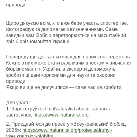
природи.
Щиро дякуємо всім, хто вже бере участь, спостерігає,
фотографує та допомагає з визначеннями. Саме
завдяки вам біобліц перетворюється на масштабний
зріз біорізноманіття України.
Попереду ще достатньо часу для нових спостережень.
Кожне з них може стати важливим внеском у вивчення
біорізноманіття України, а експерти допоможуть
зробити ці дані корисними для науки та охорони
природи.
Якщо ви ще не долучилися — саме час це зробити!
Для участі:
1. Зареєструйтеся в iNaturalist або встановіть
застосунок:
https://www.inaturalist.org
2. Приєднайтеся до проєкту «Всеукраїнський біобліц
2026»:
https://www.inaturalist.org/projects/druhyi-
vseukrainskyi-bioblits