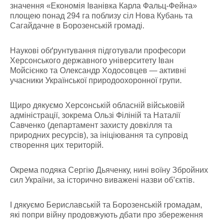
значення «Економія Іванівка Карла Фальц-Фейна»
площею понад 294 га поблизу сіл Нова Кубань та
Сагайдачне в Борозенській громаді.
Наукові обґрунтування підготували професори
Херсонського державного університету Іван
Мойсієнко та Олександр Ходосовцев — активні
учасники Української природоохоронної групи.
Щиро дякуємо Херсонській обласній військовій
адміністрації, зокрема Ользі Філіній та Наталії
Савченко (департамент захисту довкілля та
природних ресурсів), за ініціювання та супровід
створення цих територій.
Окрема подяка Сергію Дьяченку, нині воїну Збройних
сил України, за історично виважені назви об’єктів.
І дякуємо Бериславській та Борозенській громадам,
які попри війну продовжують дбати про збереження