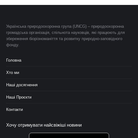
Українська природоохоронна група (UNCG) – природоохоронна
громадська організація, спільнота науковців, які працюють для
збереження біорізноманіття та розвитку природно-заповідного
фонду.
Головна
Хто ми
Наші досягнення
Наші Проєкти
Контакти
Хочу отримувати найсвіжіші новини