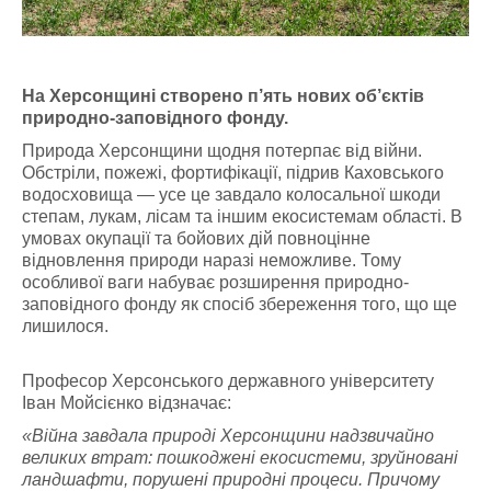
На Херсонщині створено п’ять нових об’єктів
природно-заповідного фонду.
Природа Херсонщини щодня потерпає від війни.
Обстріли, пожежі, фортифікації, підрив Каховського
водосховища — усе це завдало колосальної шкоди
степам, лукам, лісам та іншим екосистемам області. В
умовах окупації та бойових дій повноцінне
відновлення природи наразі неможливе. Тому
особливої ваги набуває розширення природно-
заповідного фонду як спосіб збереження того, що ще
лишилося.
Професор Херсонського державного університету
Іван Мойсієнко відзначає:
«Війна завдала природі Херсонщини надзвичайно
великих втрат: пошкоджені екосистеми, зруйновані
ландшафти, порушені природні процеси. Причому