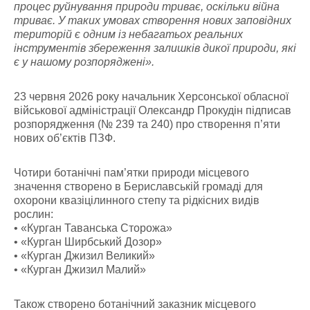
процес руйнування природи триває, оскільки війна
триває. У таких умовах створення нових заповідних
територій є одним із небагатьох реальних
інструментів збереження залишків дикої природи, які
є у нашому розпоряджені».
23 червня 2026 року начальник Херсонської обласної
військової адміністрації Олександр Прокудін підписав
розпорядження (№ 239 та 240) про створення п’яти
нових об’єктів ПЗФ.
Чотири ботанічні пам’ятки природи місцевого
значення створено в Бериславській громаді для
охорони квазіцілинного степу та рідкісних видів
рослин:
• «Курган Таванська Сторожа»
• «Курган Ширбський Дозор»
• «Курган Джизил Великий»
• «Курган Джизил Малий»
Також створено ботанічний заказник місцевого