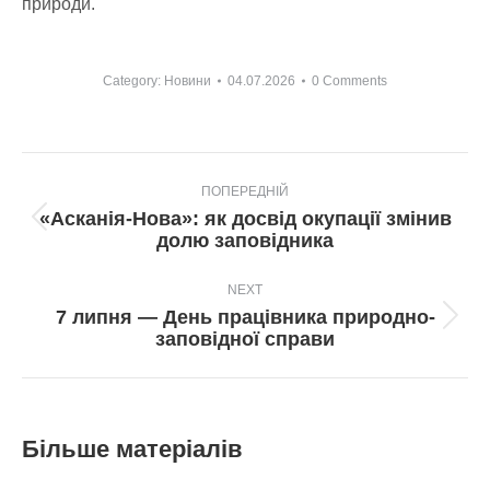
природи.
Category:
Новини
04.07.2026
0 Comments
Post
ПОПЕРЕДНІЙ
navigation
«Асканія-Нова»: як досвід окупації змінив
Попередній
долю заповідника
пост:
NEXT
7 липня — День працівника природно-
Next
заповідної справи
post:
Більше матеріалів