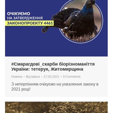
#Смарагдові_скарби біорізноманіття
України: тетерук, Житомирщина
Новини
Від
tatana
27.03.2021
0 Comments
З нетерпінням очікуємо на ухвалення закону в
2021 році!