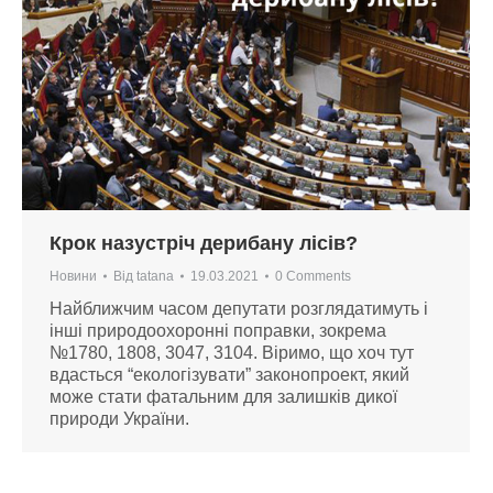
Крок назустріч дерибану лісів?
Новини
Від
tatana
19.03.2021
0 Comments
Найближчим часом депутати розглядатимуть і
інші природоохоронні поправки, зокрема
№1780, 1808, 3047, 3104. Віримо, що хоч тут
вдасться “екологізувати” законопроект, який
може стати фатальним для залишків дикої
природи України.