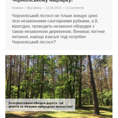
Новини
Від
tatana
12.04.2021
0 Comments
Чорноліський лісгосп не тільки знищує цінні
ліси незаконними санітарними рубками, а й,
вірогідно, проводить незаконні оборудки з
такою незаконною деревиною. Виникає логічне
питання, навіщо взагалі тоді потрібен
Чорноліський лісгосп?