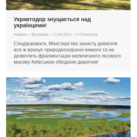
Укравтодор знущається над
українцями!
Новини
Від
tatana
11.04.2021
0 Comments
Сподіваємося, Міністерство захисту довкілля
все ж врахує природоохоронні вимоги та не
дозволить фрагментацію величезного лісового
масиву Київською обхідною дорогою!