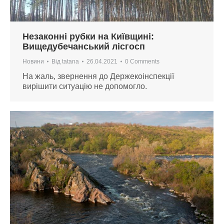
Незаконні рубки на Київщині:
Вищедубечанський лісгосп
Новини
Від
tatana
26.04.2021
0 Comments
На жаль, звернення до Держекоінспекції
вирішити ситуацію не допомогло.