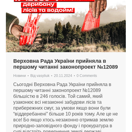
Верховна Рада України прийняла в
першому читанні законопроект №12089
Новини
Від
vasyliuk
20.11.2024
0 Comments
Сьогодні Верховна Рада України прийняла в
першому читанні законопроект №12089
більшістю в 246 голосів. Той самий, який
узаконює всі незаконні забудови лісів та
прибережних смуг, за умови якщо вони були
“віддеребанені” більше 10 років тому. Але це не
все! Бо якщо хтось незаконно отримав землю
природно-заповідного фонду і прокуратура в
суді відстоїть повернення землі державі…