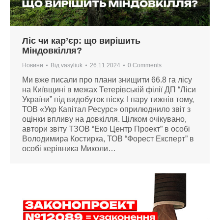
Ліс чи кар’єр: що вирішить
Міндовкілля?
Новини
Від
vasyliuk
26.11.2024
0 Comments
Ми вже писали про плани знищити 66.8 га лісу
на Київщині в межах Тетерівській філії ДП “Ліси
України” під видобуток піску. І пару тижнів тому,
ТОВ «Укр Капітал Ресурс» оприлюднило звіт з
оцінки впливу на довкілля. Цілком очікувано,
автори звіту ТЗОВ “Еко Центр Проект” в особі
Володимира Костирка, ТОВ “Форест Експерт” в
особі керівника Миколи…