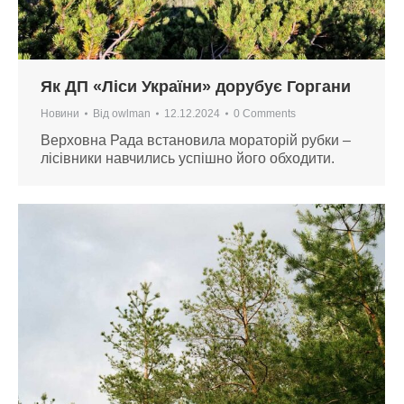
Як ДП «Ліси України» дорубує Горгани
Новини
Від
owlman
12.12.2024
0 Comments
Верховна Рада встановила мораторій рубки –
лісівники навчились успішно його обходити.