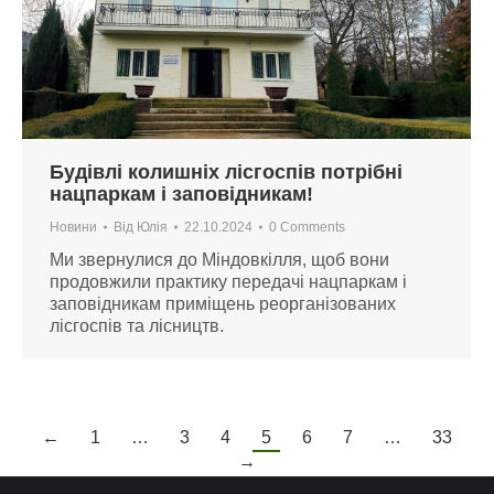
Будівлі колишніх лісгоспів потрібні
нацпаркам і заповідникам!
Новини
Від
Юлія
22.10.2024
0 Comments
Ми звернулися до Міндовкілля, щоб вони
продовжили практику передачі нацпаркам і
заповідникам приміщень реорганізованих
лісгоспів та лісництв.
←
1
…
3
4
5
6
7
…
33
→