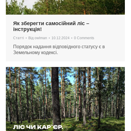
Як зберегти самосійний ліс –
інструкція!
Статті
Від
owlman
10.12.2024
0 Comments
Порядок надання відповідного статусу є в
Земельному кодексі.