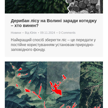
Дерибан лісу на Волині заради котеджу
– хто винен?
Новини
Від
Юлія
09.11.2024
0 Comments
Найкращий спосіб зберегти ліс – це передати у
постійне користуванням установам природно-
заповідного фонду.