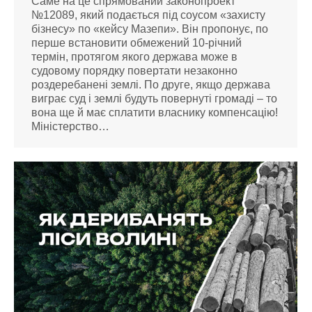
Саме на це спрямований законопроект
№12089, який подається під соусом «захисту
бізнесу» по «кейсу Мазепи». Він пропонує, по
перше встановити обмежений 10-річний
термін, протягом якого держава може в
судовому порядку повертати незаконно
роздеребанені землі. По друге, якщо держава
виграє суд і землі будуть повернуті громаді – то
вона ще й має сплатити власнику компенсацію!
Міністерство…